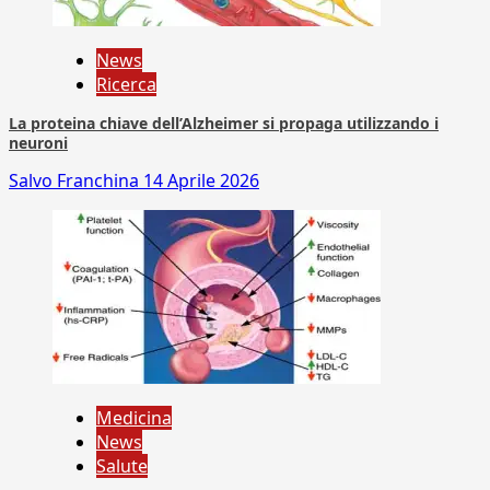
News
Ricerca
La proteina chiave dell’Alzheimer si propaga utilizzando i
neuroni
Salvo Franchina
14 Aprile 2026
Medicina
News
Salute