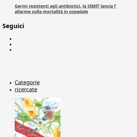
Germi resistenti agli antibiotici, la SIMIT lancia l’
allarme sulla mortalità in ospedale
Seguici
Facebook
Linkedin
X
Categorie
ricercate