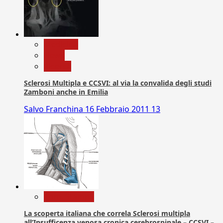
Medicina
News
Ricerca
Sclerosi Multipla e CCSVI: al via la convalida degli studi
Zamboni anche in Emilia
Salvo Franchina
16 Febbraio 2011
13
Com. Stampa
La scoperta italiana che correla Sclerosi multipla
all’Insufficenza venosa cronica cerebrospinale – CCSVI –