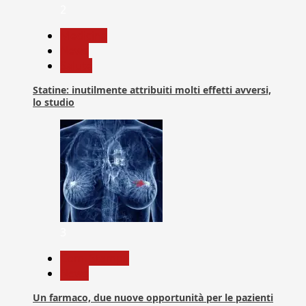
2
Medicina
News
Salute
Statine: inutilmente attribuiti molti effetti avversi,
lo studio
3
Com. Stampa
News
Un farmaco, due nuove opportunità per le pazienti