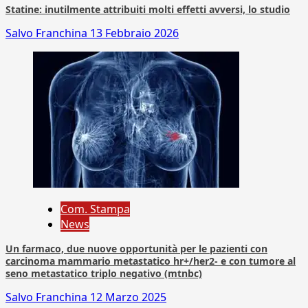
Statine: inutilmente attribuiti molti effetti avversi, lo studio
Salvo Franchina
13 Febbraio 2026
Com. Stampa
News
Un farmaco, due nuove opportunità per le pazienti con
carcinoma mammario metastatico hr+/her2- e con tumore al
seno metastatico triplo negativo (mtnbc)
Salvo Franchina
12 Marzo 2025