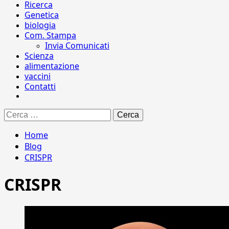
Ricerca
Genetica
biologia
Com. Stampa
Invia Comunicati
Scienza
alimentazione
vaccini
Contatti
Ricerca
per:
Home
Blog
CRISPR
CRISPR