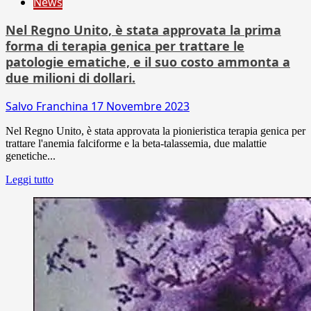
News
Nel Regno Unito, è stata approvata la prima
forma di terapia genica per trattare le
patologie ematiche, e il suo costo ammonta a
due milioni di dollari.
Salvo Franchina
17 Novembre 2023
Nel Regno Unito, è stata approvata la pionieristica terapia genica per
trattare l'anemia falciforme e la beta-talassemia, due malattie
genetiche...
Leggi tutto