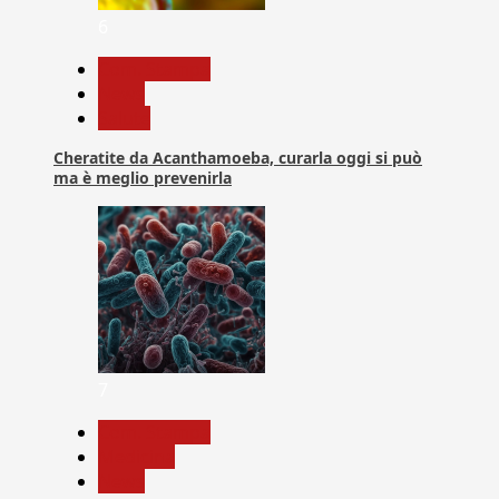
6
Com. Stampa
News
Salute
Cheratite da Acanthamoeba, curarla oggi si può
ma è meglio prevenirla
7
Com. Stampa
Medicina
News