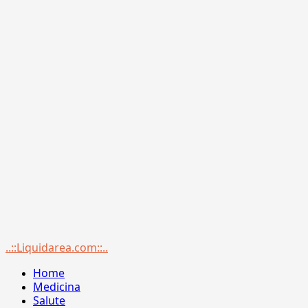
Menu
..::Liquidarea.com::..
principale
Home
Medicina
Salute