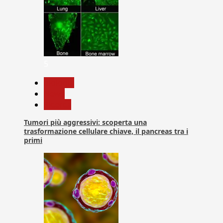
5
biologia
News
Ricerca
Tumori più aggressivi: scoperta una
trasformazione cellulare chiave, il pancreas tra i
primi