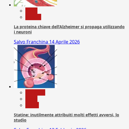
News
Ricerca
La proteina chiave dell’Alzheimer si propaga utilizzando
i neuroni
Salvo Franchina
14 Aprile 2026
Medicina
News
Salute
Statine: inutilmente attribuiti molti effetti avversi, lo
studio