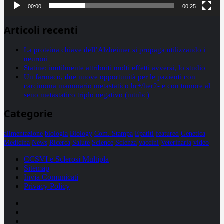
00:00
00:25
Articoli recenti
La proteina chiave dell’Alzheimer si propaga utilizzando i
neuroni
Statine: inutilmente attribuiti molti effetti avversi, lo studio
Un farmaco, due nuove opportunità per le pazienti con
carcinoma mammario metastatico hr+/her2- e con tumore al
seno metastatico triplo negativo (mtnbc)
Categorie
alimentazione
biologia
Biology
Com. Stampa
Epatiti
featured
Genetica
Medicina
News
Ricerca
Salute
Science
Scienza
vaccini
Veterinaria
video
CCSVI e Sclerosi Multipla
Sitemap
Invia Comunicati
Privacy Policy
Facebook
Linkedin
X