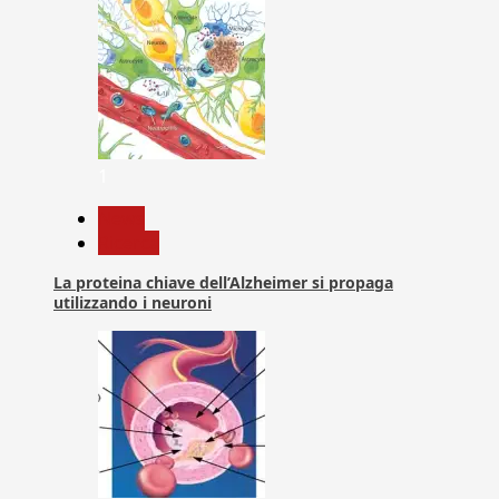
1
News
Ricerca
La proteina chiave dell’Alzheimer si propaga
utilizzando i neuroni