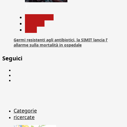
7
Com. Stampa
Medicina
News
Germi resistenti agli antibiotici, la SIMIT lancia l’
allarme sulla mortalità in ospedale
Seguici
Facebook
Linkedin
X
Categorie
ricercate