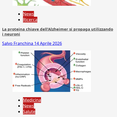
News
Ricerca
La proteina chiave dell’Alzheimer si propaga utilizzando
i neuroni
Salvo Franchina
14 Aprile 2026
Medicina
News
Salute