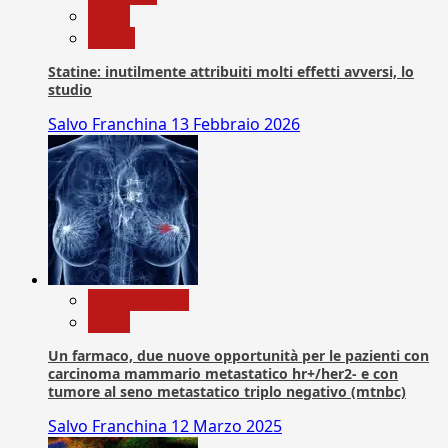
News
Salute
Statine: inutilmente attribuiti molti effetti avversi, lo
studio
Salvo Franchina
13 Febbraio 2026
Com. Stampa
News
Un farmaco, due nuove opportunità per le pazienti con
carcinoma mammario metastatico hr+/her2- e con
tumore al seno metastatico triplo negativo (mtnbc)
Salvo Franchina
12 Marzo 2025