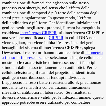
combinazione di farmaci che agiscono sullo stesso
processo crea sinergia, nel senso che l’effetto della
combinazione di composti è più forte della somma degli
stessi presi singolarmente. In questo modo, l’effetto
dell’antibiotico è più forte. Per identificare inizialmente i
geni coinvolti negli stessi processi, il team ha eseguito la
cosiddetta
interferenza CRISPR
. «L’interferenza CRISPR è
una versione modificata di
CRISPR
in cui il DNA non
viene tagliato, ma viene inibita l’espressione dei geni
bersaglio del sistema di interferenza CRISPR», spiega
Dewachter. I ricercatori hanno usato tecniche di
citometria
a flusso in fluorescenza
per selezionare singole cellule che
mostrano le caratteristiche di interesse, ossia i fenotipi
stimolati dallo stesso trattamento con antibiotici. Per le
cellule selezionate, il team del progetto ha identificato
quali geni contribuiscono ai fenotipi individuati.
L’approccio ha reso i batteri resistenti allo S. pneumoniae
nuovamente sensibili a concentrazioni clinicamente
rilevanti di antibiotici in laboratorio. Se i risultati si
dovessero confermare validi per le infezioni umane, questo
approccio potrebbe essere utilizzato per combattere