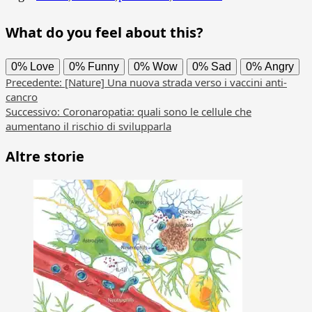
What do you feel about this?
0%
Love
0%
Funny
0%
Wow
0%
Sad
0%
Angry
Navigazione
Precedente:
[Nature] Una nuova strada verso i vaccini anti-
cancro
articolo
Successivo:
Coronaropatia: quali sono le cellule che
aumentano il rischio di svilupparla
Altre storie