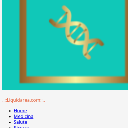
Menu
..::Liquidarea.com::..
principale
Home
Medicina
Salute
Ricerca