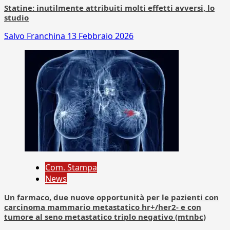
Statine: inutilmente attribuiti molti effetti avversi, lo
studio
Salvo Franchina
13 Febbraio 2026
Com. Stampa
News
Un farmaco, due nuove opportunità per le pazienti con
carcinoma mammario metastatico hr+/her2- e con
tumore al seno metastatico triplo negativo (mtnbc)