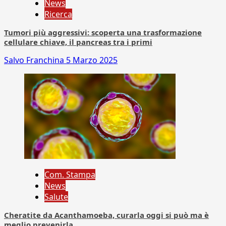
News
Ricerca
Tumori più aggressivi: scoperta una trasformazione
cellulare chiave, il pancreas tra i primi
Salvo Franchina
5 Marzo 2025
Com. Stampa
News
Salute
Cheratite da Acanthamoeba, curarla oggi si può ma è
meglio prevenirla