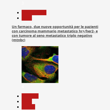
3
Com. Stampa
News
Un farmaco, due nuove opportunità per le pazienti
con carcinoma mammario metastatico hr+/her2- e
con tumore al seno metastatico triplo negativo
(mtnbc)
4
Medicina
News
Ricerca