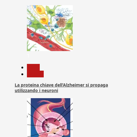
1
News
Ricerca
La proteina chiave dell’Alzheimer si propaga
utilizzando i neuroni