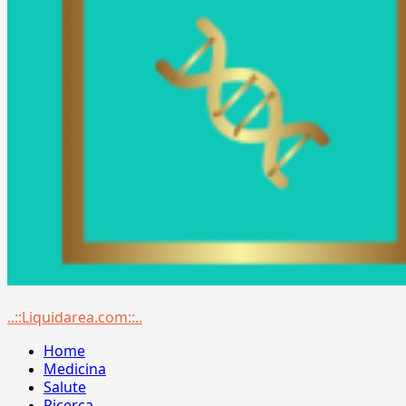
Menu
..::Liquidarea.com::..
principale
Home
Medicina
Salute
Ricerca