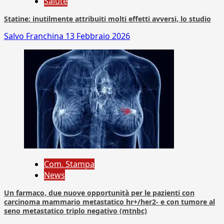
Salute
Statine: inutilmente attribuiti molti effetti avversi, lo studio
Salvo Franchina
13 Febbraio 2026
Com. Stampa
News
Un farmaco, due nuove opportunità per le pazienti con
carcinoma mammario metastatico hr+/her2- e con tumore al
seno metastatico triplo negativo (mtnbc)