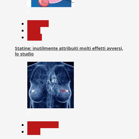
2
Medicina
News
Salute
Statine: inutilmente attribuiti molti effetti avversi,
lo studio
3
Com. Stampa
News