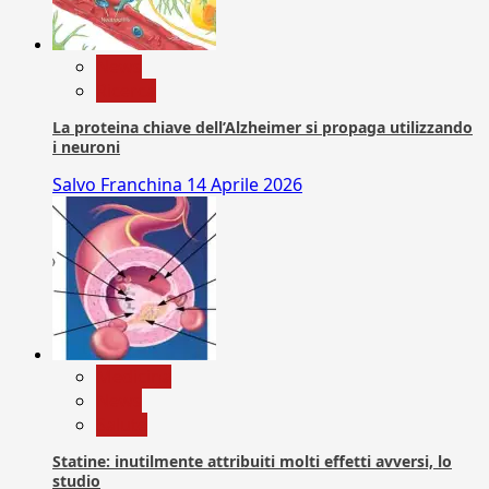
News
Ricerca
La proteina chiave dell’Alzheimer si propaga utilizzando
i neuroni
Salvo Franchina
14 Aprile 2026
Medicina
News
Salute
Statine: inutilmente attribuiti molti effetti avversi, lo
studio