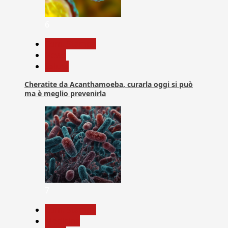
6
Com. Stampa
News
Salute
Cheratite da Acanthamoeba, curarla oggi si può
ma è meglio prevenirla
7
Com. Stampa
Medicina