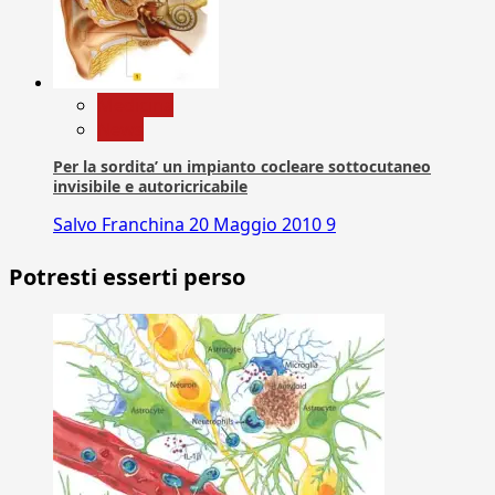
Medicina
News
Per la sordita’ un impianto cocleare sottocutaneo
invisibile e autoricricabile
Salvo Franchina
20 Maggio 2010
9
Potresti esserti perso