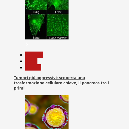
5
biologia
News
Ricerca
Tumori più aggressivi: scoperta una
trasformazione cellulare chiave, il pancreas tra i
primi