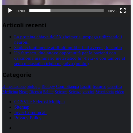
00:00
00:25
Articoli recenti
La proteina chiave dell’Alzheimer si propaga utilizzando i
neuroni
Statine: inutilmente attribuiti molti effetti avversi, lo studio
Un farmaco, due nuove opportunità per le pazienti con
carcinoma mammario metastatico hr+/her2- e con tumore al
seno metastatico triplo negativo (mtnbc)
Categorie
alimentazione
biologia
Biology
Com. Stampa
Epatiti
featured
Genetica
Medicina
News
Ricerca
Salute
Science
Scienza
vaccini
Veterinaria
video
CCSVI e Sclerosi Multipla
Sitemap
Invia Comunicati
Privacy Policy
Facebook
Linkedin