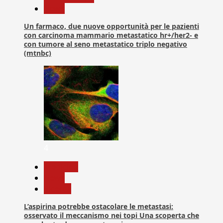
News
Un farmaco, due nuove opportunità per le pazienti
con carcinoma mammario metastatico hr+/her2- e
con tumore al seno metastatico triplo negativo
(mtnbc)
4
Medicina
News
Ricerca
L’aspirina potrebbe ostacolare le metastasi:
osservato il meccanismo nei topi Una scoperta che