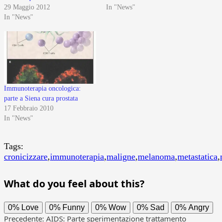
29 Maggio 2012
In "News"
In "News"
Immunoterapia oncologica:
parte a Siena cura prostata
17 Febbraio 2010
In "News"
Tags:
cronicizzare
,
immunoterapia
,
maligne
,
melanoma
,
metastatica
,
What do you feel about this?
0%
Love
0%
Funny
0%
Wow
0%
Sad
0%
Angry
Navigazione
Precedente:
AIDS: Parte sperimentazione trattamento