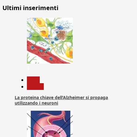
Ultimi inserimenti
1
News
Ricerca
La proteina chiave dell’Alzheimer si propaga
utilizzando i neuroni