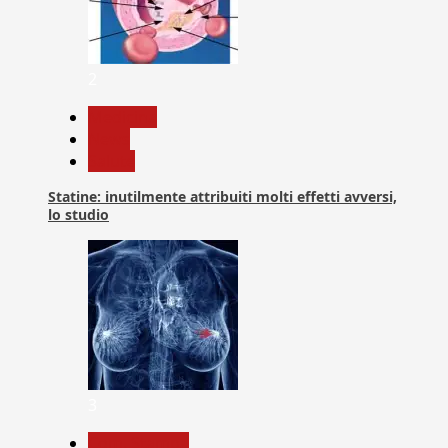
2
Medicina
News
Salute
Statine: inutilmente attribuiti molti effetti avversi,
lo studio
3
Com. Stampa