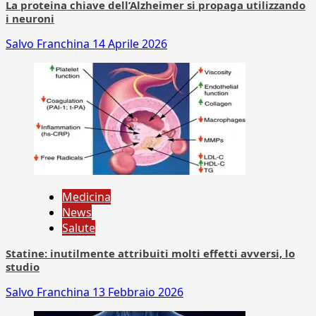
La proteina chiave dell’Alzheimer si propaga utilizzando
i neuroni
Salvo Franchina
14 Aprile 2026
Medicina
News
Salute
Statine: inutilmente attribuiti molti effetti avversi, lo
studio
Salvo Franchina
13 Febbraio 2026