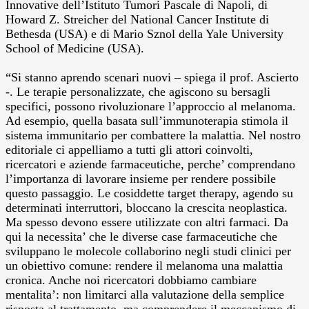
Innovative dell’Istituto Tumori Pascale di Napoli, di
Howard Z. Streicher del National Cancer Institute di
Bethesda (USA) e di Mario Sznol della Yale University
School of Medicine (USA).
“Si stanno aprendo scenari nuovi – spiega il prof. Ascierto
-. Le terapie personalizzate, che agiscono su bersagli
specifici, possono rivoluzionare l’approccio al melanoma.
Ad esempio, quella basata sull’immunoterapia stimola il
sistema immunitario per combattere la malattia. Nel nostro
editoriale ci appelliamo a tutti gli attori coinvolti,
ricercatori e aziende farmaceutiche, perche’ comprendano
l’importanza di lavorare insieme per rendere possibile
questo passaggio. Le cosiddette target therapy, agendo su
determinati interruttori, bloccano la crescita neoplastica.
Ma spesso devono essere utilizzate con altri farmaci. Da
qui la necessita’ che le diverse case farmaceutiche che
sviluppano le molecole collaborino negli studi clinici per
un obiettivo comune: rendere il melanoma una malattia
cronica. Anche noi ricercatori dobbiamo cambiare
mentalita’: non limitarci alla valutazione della semplice
risposta al trattamento, ma comprendere il meccanismo di