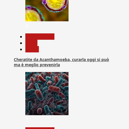
6
Com. Stampa
News
Salute
Cheratite da Acanthamoeba, curarla oggi si può
ma è meglio prevenirla
7