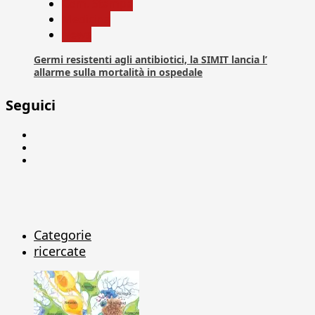
Com. Stampa
Medicina
News
Germi resistenti agli antibiotici, la SIMIT lancia l’
allarme sulla mortalità in ospedale
Seguici
Facebook
Linkedin
X
Categorie
ricercate