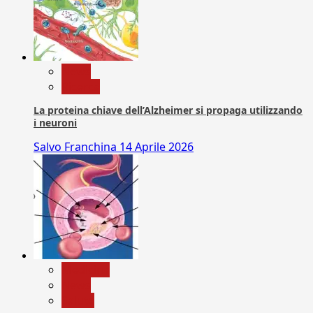
News
Ricerca
La proteina chiave dell’Alzheimer si propaga utilizzando
i neuroni
Salvo Franchina
14 Aprile 2026
Medicina
News
Salute