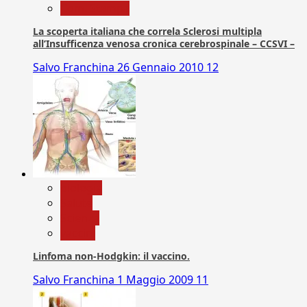
Com. Stampa
La scoperta italiana che correla Sclerosi multipla
all’Insufficenza venosa cronica cerebrospinale – CCSVI –
Salvo Franchina
26 Gennaio 2010
12
biologia
Salute
Scienza
vaccini
Linfoma non-Hodgkin: il vaccino.
Salvo Franchina
1 Maggio 2009
11