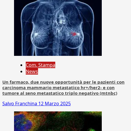
Com. Stampa
News
Un farmaco, due nuove opportunità per le pazienti con
carcinoma mammario metastatico hr+/her2- e con
tumore al seno metastatico triplo negativo (mtnbc)
Salvo Franchina
12 Marzo 2025