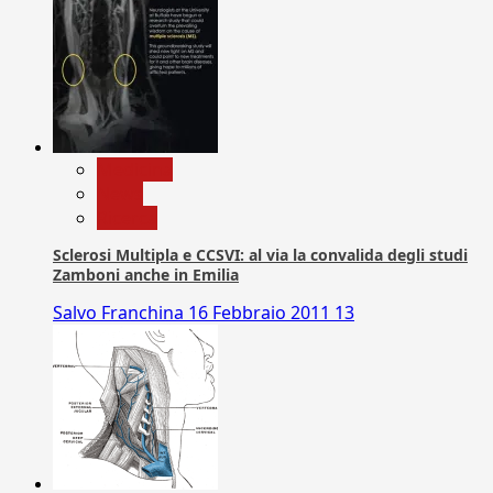
Medicina
News
Ricerca
Sclerosi Multipla e CCSVI: al via la convalida degli studi
Zamboni anche in Emilia
Salvo Franchina
16 Febbraio 2011
13