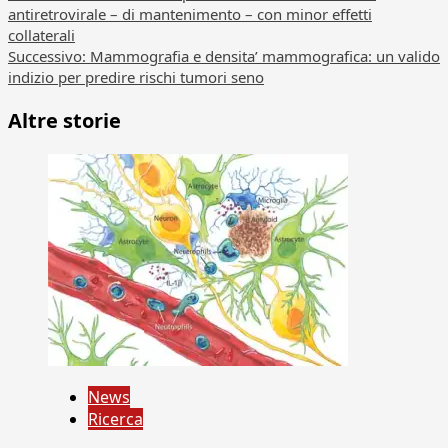
antiretrovirale – di mantenimento – con minor effetti
articolo
collaterali
Successivo:
Mammografia e densita’ mammografica: un valido
indizio per predire rischi tumori seno
Altre storie
News
Ricerca