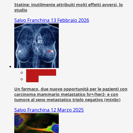
Statine: inutilmente attribuiti molti effetti avversi, lo
studio
Salvo Franchina
13 Febbraio 2026
Com. Stampa
News
Un farmaco, due nuove opportunità per le pazienti con
carcinoma mammario metastatico hr+/her2- e con
tumore al seno metastatico triplo negativo (mtnbc)
Salvo Franchina
12 Marzo 2025