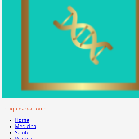
Menu
..::Liquidarea.com::..
principale
Home
Medicina
Salute
Ricerca