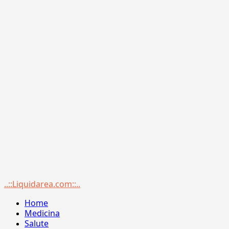
Menu
..::Liquidarea.com::..
principale
Home
Medicina
Salute