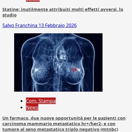
Statine: inutilmente attribuiti molti effetti avversi, lo
studio
Salvo Franchina
13 Febbraio 2026
Com. Stampa
News
Un farmaco, due nuove opportunità per le pazienti con
carcinoma mammario metastatico hr+/her2- e con
tumore al seno metastatico triplo negativo (mtnbc)