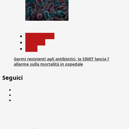
7
Com. Stampa
Medicina
News
Germi resistenti agli antibiotici, la SIMIT lancia l’
allarme sulla mortalità in ospedale
Seguici
Facebook
Linkedin
X