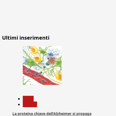
Ultimi inserimenti
1
News
Ricerca
La proteina chiave dell’Alzheimer si propaga