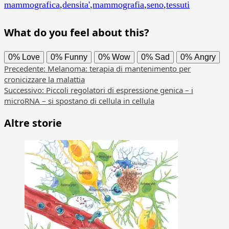
mammografica
,
densita'
,
mammografia
,
seno
,
tessuti
What do you feel about this?
0%
Love
0%
Funny
0%
Wow
0%
Sad
0%
Angry
Navigazione
Precedente:
Melanoma: terapia di mantenimento per
cronicizzare la malattia
articolo
Successivo:
Piccoli regolatori di espressione genica – i
microRNA – si spostano di cellula in cellula
Altre storie