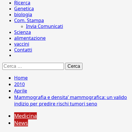
Ricerca
Genetica
biologia
Com. Stampa
Invia Comunicati
Scienza
alimentazione
vaccini
Contatti
Ricerca
per:
Home
2010
Aprile
Mammografia e densita’ mammografica: un valido
indizio per predire rischi tumori seno
Medicina
News