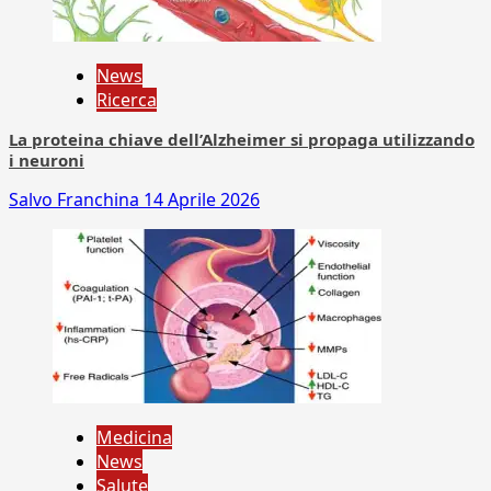
News
Ricerca
La proteina chiave dell’Alzheimer si propaga utilizzando
i neuroni
Salvo Franchina
14 Aprile 2026
Medicina
News
Salute