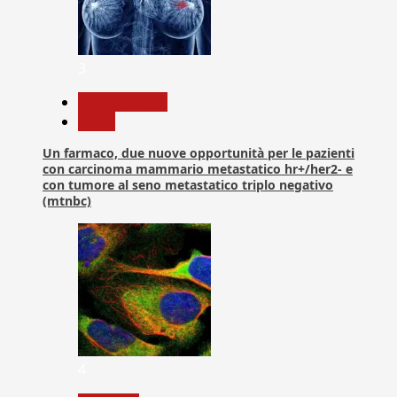
3
Com. Stampa
News
Un farmaco, due nuove opportunità per le pazienti
con carcinoma mammario metastatico hr+/her2- e
con tumore al seno metastatico triplo negativo
(mtnbc)
4