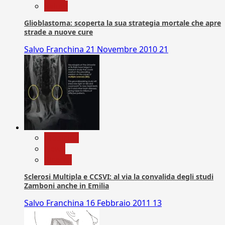
Salute
Glioblastoma: scoperta la sua strategia mortale che apre
strade a nuove cure
Salvo Franchina
21 Novembre 2010
21
Medicina
News
Ricerca
Sclerosi Multipla e CCSVI: al via la convalida degli studi
Zamboni anche in Emilia
Salvo Franchina
16 Febbraio 2011
13