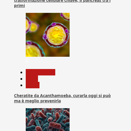
trasformazione cellulare chiave, il pancreas tra i
primi
6
Com. Stampa
News
Salute
Cheratite da Acanthamoeba, curarla oggi si può
ma è meglio prevenirla