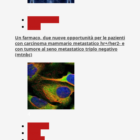
3
Com. Stampa
News
Un farmaco, due nuove opportunità per le pazienti
con carcinoma mammario metastatico hr+/her2- e
con tumore al seno metastatico triplo negativo
(mtnbc)
4
Medicina
News
Ricerca