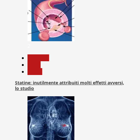
2
Medicina
News
Salute
Statine: inutilmente attribuiti molti effetti avversi,
lo studio