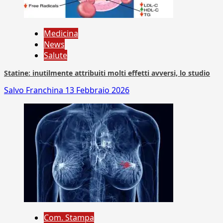
Medicina
News
Salute
Statine: inutilmente attribuiti molti effetti avversi, lo studio
Salvo Franchina
13 Febbraio 2026
Com. Stampa