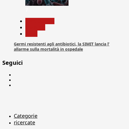
7
Com. Stampa
Medicina
News
Germi resistenti agli antibiotici, la SIMIT lancia l’
allarme sulla mortalità in ospedale
Seguici
Facebook
Linkedin
X
Categorie
ricercate