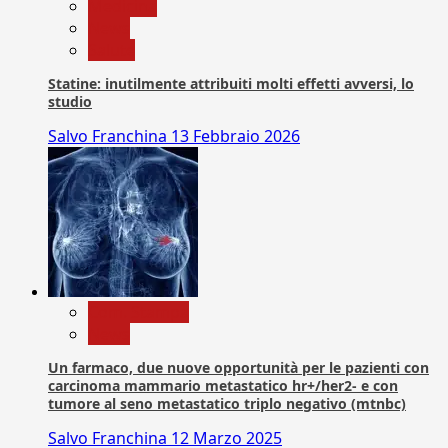
Medicina
News
Salute
Statine: inutilmente attribuiti molti effetti avversi, lo
studio
Salvo Franchina
13 Febbraio 2026
Com. Stampa
News
Un farmaco, due nuove opportunità per le pazienti con
carcinoma mammario metastatico hr+/her2- e con
tumore al seno metastatico triplo negativo (mtnbc)
Salvo Franchina
12 Marzo 2025