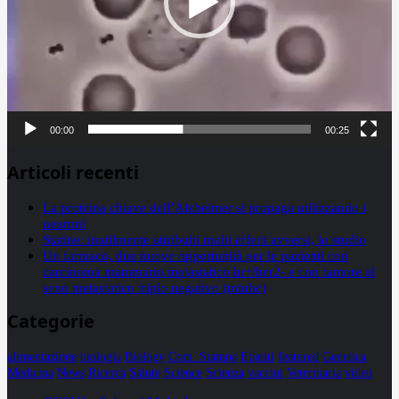
00:00
00:25
Articoli recenti
La proteina chiave dell’Alzheimer si propaga utilizzando i
neuroni
Statine: inutilmente attribuiti molti effetti avversi, lo studio
Un farmaco, due nuove opportunità per le pazienti con
carcinoma mammario metastatico hr+/her2- e con tumore al
seno metastatico triplo negativo (mtnbc)
Categorie
alimentazione
biologia
Biology
Com. Stampa
Epatiti
featured
Genetica
Medicina
News
Ricerca
Salute
Science
Scienza
vaccini
Veterinaria
video