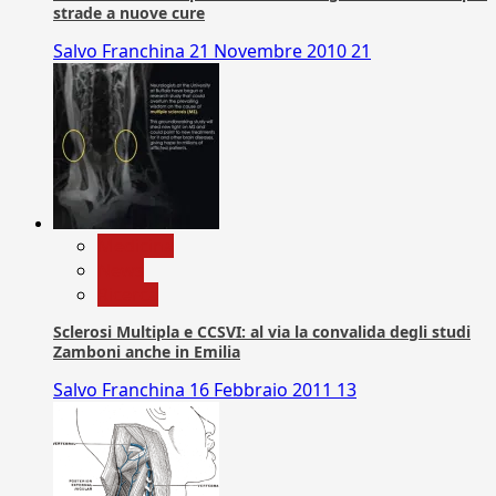
strade a nuove cure
Salvo Franchina
21 Novembre 2010
21
Medicina
News
Ricerca
Sclerosi Multipla e CCSVI: al via la convalida degli studi
Zamboni anche in Emilia
Salvo Franchina
16 Febbraio 2011
13