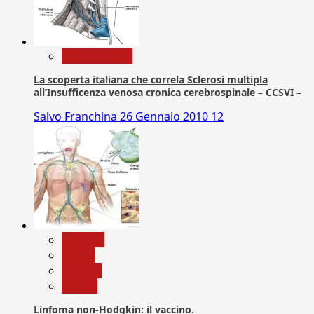
Com. Stampa
La scoperta italiana che correla Sclerosi multipla
all’Insufficenza venosa cronica cerebrospinale – CCSVI –
Salvo Franchina
26 Gennaio 2010
12
biologia
Salute
Scienza
vaccini
Linfoma non-Hodgkin: il vaccino.