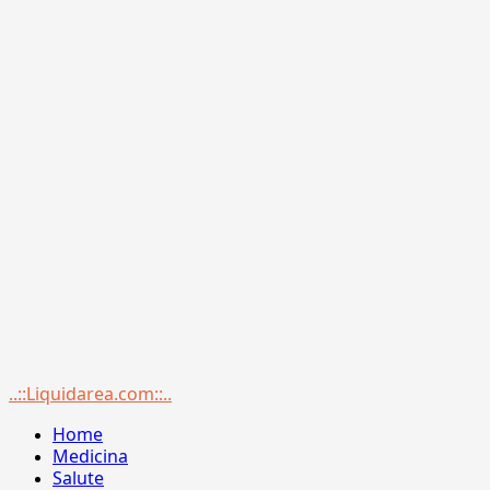
Menu
..::Liquidarea.com::..
principale
Home
Medicina
Salute