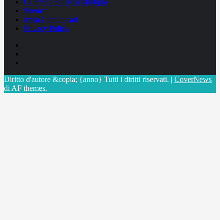
CCSVI e Sclerosi Multipla
Sitemap
Invia Comunicati
Privacy Policy
Facebook
Linkedin
X
Diritto d'autore &copia; {anno} Tutti i diritti riservati.
|
CoverNews
di AF themes.