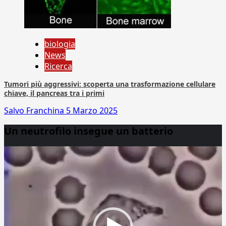
biologia
News
Ricerca
Tumori più aggressivi: scoperta una trasformazione cellulare
chiave, il pancreas tra i primi
Salvo Franchina
5 Marzo 2025
Un neutrofilo insegue un batterio
Video
Player