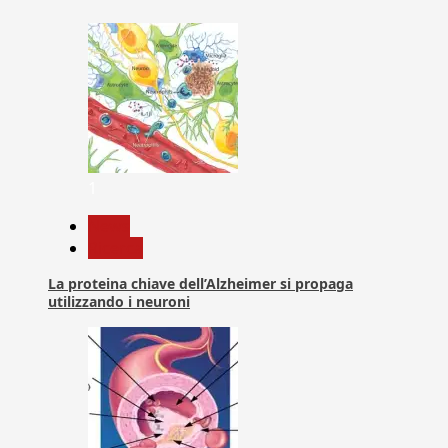
1
News
Ricerca
La proteina chiave dell’Alzheimer si propaga
utilizzando i neuroni