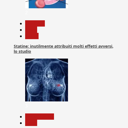
2
Medicina
News
Salute
Statine: inutilmente attribuiti molti effetti avversi,
lo studio
3
Com. Stampa
News