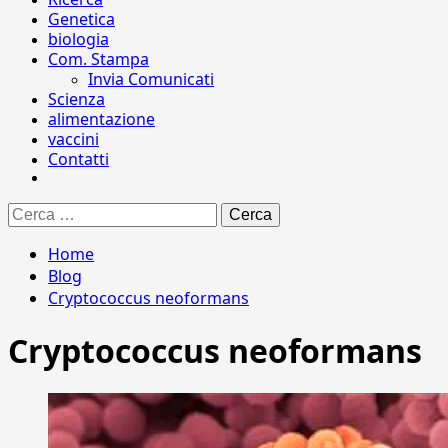
Genetica
biologia
Com. Stampa
Invia Comunicati
Scienza
alimentazione
vaccini
Contatti
Ricerca
per:
Home
Blog
Cryptococcus neoformans
Cryptococcus neoformans