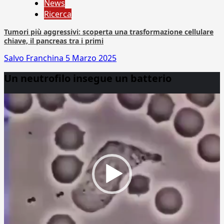
News
Ricerca
Tumori più aggressivi: scoperta una trasformazione cellulare
chiave, il pancreas tra i primi
Salvo Franchina
5 Marzo 2025
Un neutrofilo insegue un batterio
Video
Player