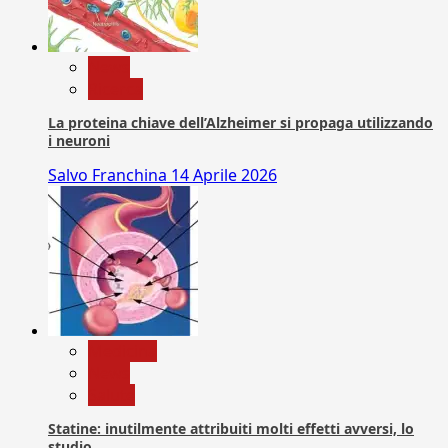
News
Ricerca
La proteina chiave dell’Alzheimer si propaga utilizzando
i neuroni
Salvo Franchina
14 Aprile 2026
Medicina
News
Salute
Statine: inutilmente attribuiti molti effetti avversi, lo
studio