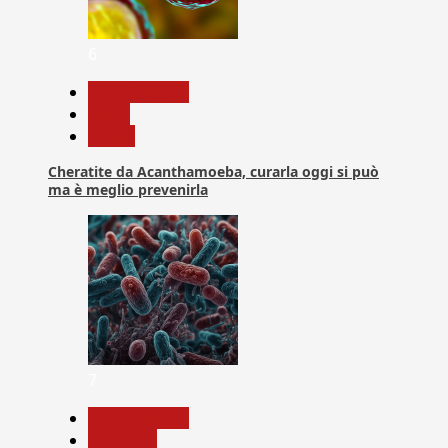
6
Com. Stampa
News
Salute
Cheratite da Acanthamoeba, curarla oggi si può
ma è meglio prevenirla
7
Com. Stampa
Medicina