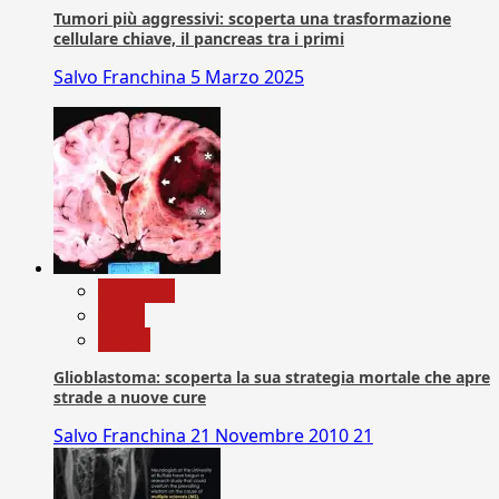
Tumori più aggressivi: scoperta una trasformazione
cellulare chiave, il pancreas tra i primi
Salvo Franchina
5 Marzo 2025
Medicina
News
Salute
Glioblastoma: scoperta la sua strategia mortale che apre
strade a nuove cure
Salvo Franchina
21 Novembre 2010
21