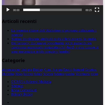
00:00
00:25
Articoli recenti
La proteina chiave dell’Alzheimer si propaga utilizzando i
neuroni
Statine: inutilmente attribuiti molti effetti avversi, lo studio
Un farmaco, due nuove opportunità per le pazienti con
carcinoma mammario metastatico hr+/her2- e con tumore al
seno metastatico triplo negativo (mtnbc)
Categorie
alimentazione
biologia
Biology
Com. Stampa
Epatiti
featured
Genetica
Medicina
News
Ricerca
Salute
Science
Scienza
vaccini
Veterinaria
video
CCSVI e Sclerosi Multipla
Sitemap
Invia Comunicati
Privacy Policy
Facebook