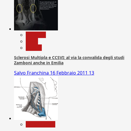
Medicina
News
Ricerca
Sclerosi Multipla e CCSVI: al via la convalida degli studi
Zamboni anche in Emilia
Salvo Franchina
16 Febbraio 2011
13
Com. Stampa