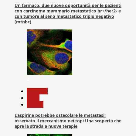
Un farmaco, due nuove opportunità per le pazienti
con carcinoma mammario metastatico hr+/her2- e
con tumore al seno metastatico triplo negativo
(mtnbc)
4
Medicina
News
Ricerca
L’aspirina potrebbe ostacolare le metastasi:
osservato il meccanismo nei topi Una scoperta che
apre la strada a nuove terapie