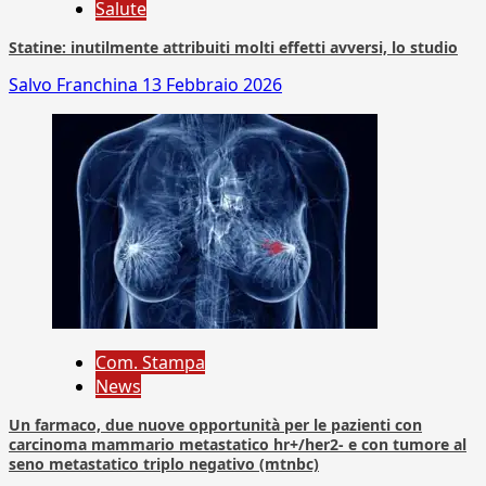
Salute
Statine: inutilmente attribuiti molti effetti avversi, lo studio
Salvo Franchina
13 Febbraio 2026
Com. Stampa
News
Un farmaco, due nuove opportunità per le pazienti con
carcinoma mammario metastatico hr+/her2- e con tumore al
seno metastatico triplo negativo (mtnbc)