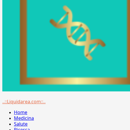
Menu
..::Liquidarea.com::..
principale
Home
Medicina
Salute
Ricerca