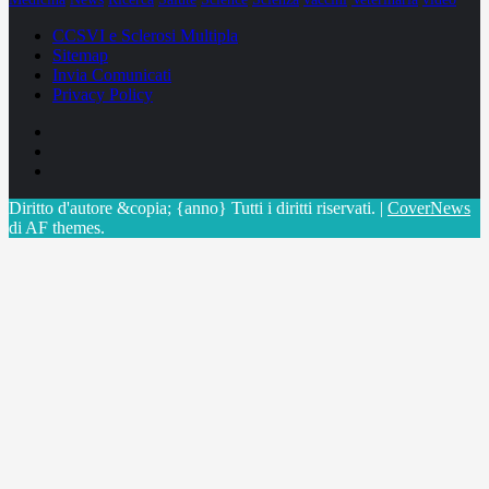
CCSVI e Sclerosi Multipla
Sitemap
Invia Comunicati
Privacy Policy
Facebook
Linkedin
X
Diritto d'autore &copia; {anno} Tutti i diritti riservati.
|
CoverNews
di AF themes.