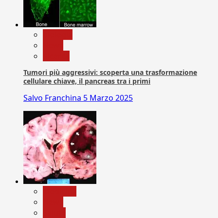
biologia
News
Ricerca
Tumori più aggressivi: scoperta una trasformazione
cellulare chiave, il pancreas tra i primi
Salvo Franchina
5 Marzo 2025
Medicina
News
Salute