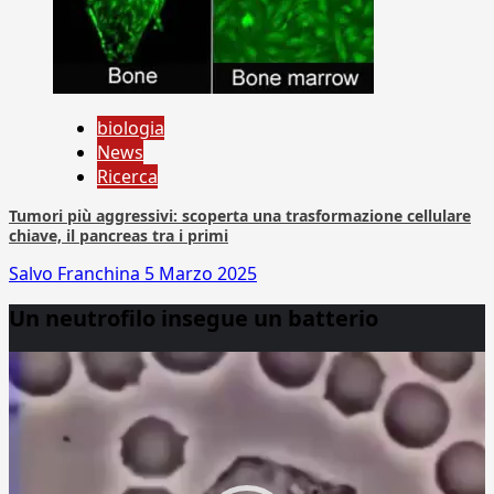
biologia
News
Ricerca
Tumori più aggressivi: scoperta una trasformazione cellulare
chiave, il pancreas tra i primi
Salvo Franchina
5 Marzo 2025
Un neutrofilo insegue un batterio
Video
Player