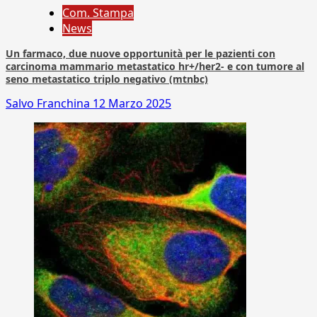
Com. Stampa
News
Un farmaco, due nuove opportunità per le pazienti con
carcinoma mammario metastatico hr+/her2- e con tumore al
seno metastatico triplo negativo (mtnbc)
Salvo Franchina
12 Marzo 2025