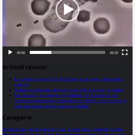
00:00
00:25
Articoli recenti
La proteina chiave dell’Alzheimer si propaga utilizzando i
neuroni
Statine: inutilmente attribuiti molti effetti avversi, lo studio
Un farmaco, due nuove opportunità per le pazienti con
carcinoma mammario metastatico hr+/her2- e con tumore al
seno metastatico triplo negativo (mtnbc)
Categorie
alimentazione
biologia
Biology
Com. Stampa
Epatiti
featured
Genetica
Medicina
News
Ricerca
Salute
Science
Scienza
vaccini
Veterinaria
video