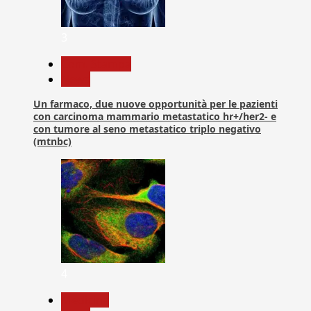
3
Com. Stampa
News
Un farmaco, due nuove opportunità per le pazienti
con carcinoma mammario metastatico hr+/her2- e
con tumore al seno metastatico triplo negativo
(mtnbc)
4
Medicina