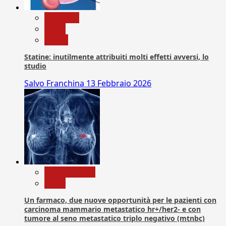
Medicina
News
Salute
Statine: inutilmente attribuiti molti effetti avversi, lo
studio
Salvo Franchina
13 Febbraio 2026
Com. Stampa
News
Un farmaco, due nuove opportunità per le pazienti con
carcinoma mammario metastatico hr+/her2- e con
tumore al seno metastatico triplo negativo (mtnbc)