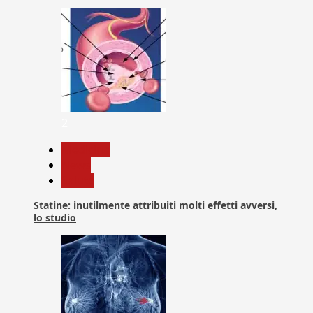
2
Medicina
News
Salute
Statine: inutilmente attribuiti molti effetti avversi,
lo studio