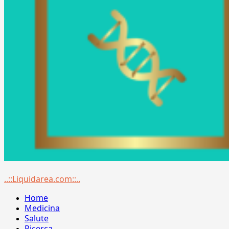
Menu
..::Liquidarea.com::..
principale
Home
Medicina
Salute
Ricerca