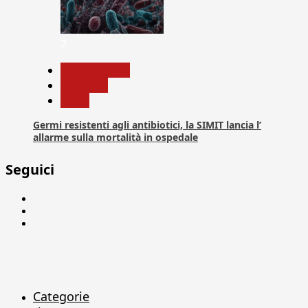
7
Com. Stampa
Medicina
News
Germi resistenti agli antibiotici, la SIMIT lancia l’
allarme sulla mortalità in ospedale
Seguici
Facebook
Linkedin
X
Categorie