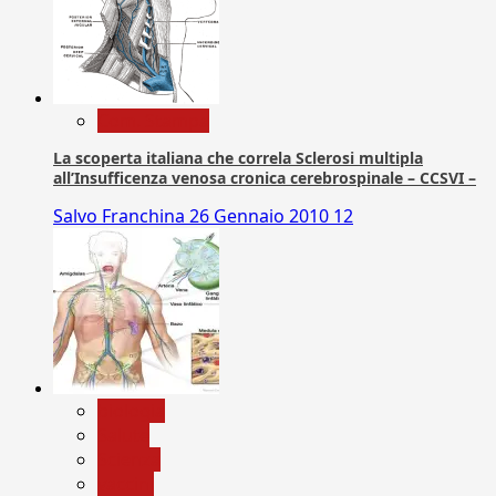
Com. Stampa
La scoperta italiana che correla Sclerosi multipla
all’Insufficenza venosa cronica cerebrospinale – CCSVI –
Salvo Franchina
26 Gennaio 2010
12
biologia
Salute
Scienza
vaccini