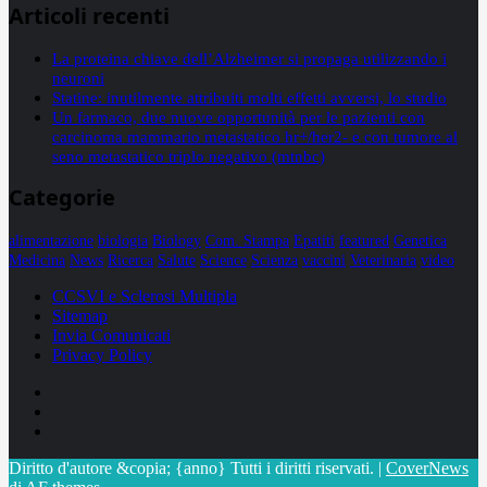
Articoli recenti
La proteina chiave dell’Alzheimer si propaga utilizzando i
neuroni
Statine: inutilmente attribuiti molti effetti avversi, lo studio
Un farmaco, due nuove opportunità per le pazienti con
carcinoma mammario metastatico hr+/her2- e con tumore al
seno metastatico triplo negativo (mtnbc)
Categorie
alimentazione
biologia
Biology
Com. Stampa
Epatiti
featured
Genetica
Medicina
News
Ricerca
Salute
Science
Scienza
vaccini
Veterinaria
video
CCSVI e Sclerosi Multipla
Sitemap
Invia Comunicati
Privacy Policy
Facebook
Linkedin
X
Diritto d'autore &copia; {anno} Tutti i diritti riservati.
|
CoverNews