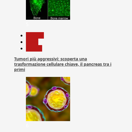
5
biologia
News
Ricerca
Tumori più aggressivi: scoperta una
trasformazione cellulare chiave, il pancreas tra i
primi
6