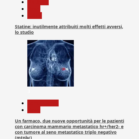
Medicina
News
Salute
Statine: inutilmente attribuiti molti effetti avversi,
lo studio
3
Com. Stampa
News
Un farmaco, due nuove opportunità per le pazienti
con carcinoma mammario metastatico hr+/her2- e
con tumore al seno metastatico triplo negativo
(mtnbc)