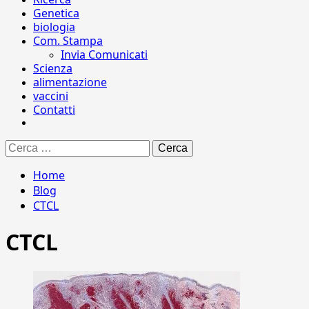
Genetica
biologia
Com. Stampa
Invia Comunicati
Scienza
alimentazione
vaccini
Contatti
Ricerca
per:
Home
Blog
CTCL
CTCL