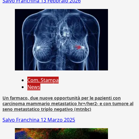
Salvo Franchina
13 Febbraio 2026
Com. Stampa
News
Un farmaco, due nuove opportunità per le pazienti con
carcinoma mammario metastatico hr+/her2- e con tumore al
seno metastatico triplo negativo (mtnbc)
Salvo Franchina
12 Marzo 2025