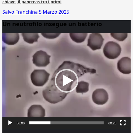
chiave, il pancreas tra i primi
Salvo Franchina
5 Marzo 2025
Un neutrofilo insegue un batterio
Video
Player
00:00
00:25