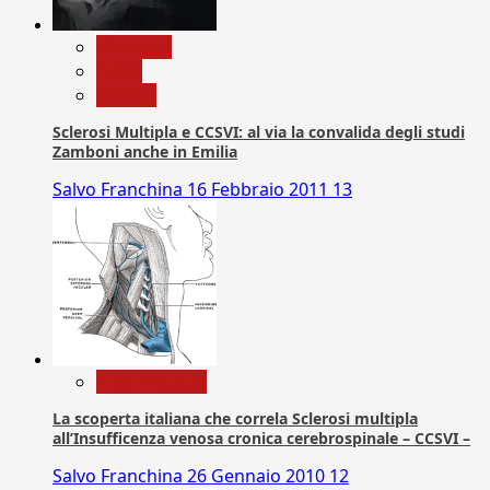
Medicina
News
Ricerca
Sclerosi Multipla e CCSVI: al via la convalida degli studi
Zamboni anche in Emilia
Salvo Franchina
16 Febbraio 2011
13
Com. Stampa
La scoperta italiana che correla Sclerosi multipla
all’Insufficenza venosa cronica cerebrospinale – CCSVI –
Salvo Franchina
26 Gennaio 2010
12