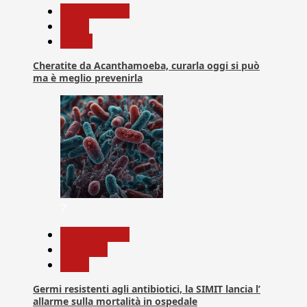
Com. Stampa
News
Salute
Cheratite da Acanthamoeba, curarla oggi si può
ma è meglio prevenirla
7
Com. Stampa
Medicina
News
Germi resistenti agli antibiotici, la SIMIT lancia l’
allarme sulla mortalità in ospedale