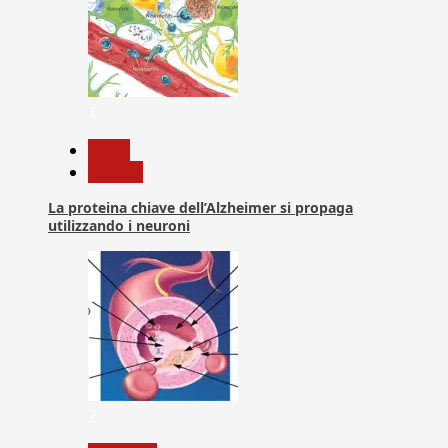
1
News
Ricerca
La proteina chiave dell’Alzheimer si propaga
utilizzando i neuroni
2