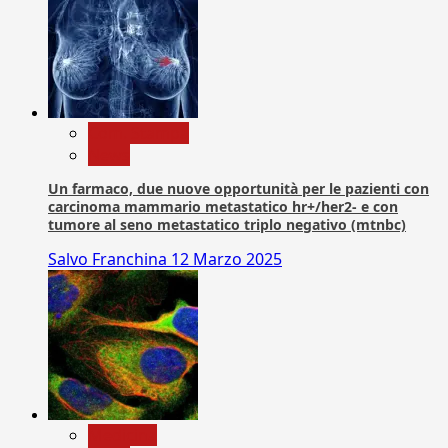
Com. Stampa
News
Un farmaco, due nuove opportunità per le pazienti con
carcinoma mammario metastatico hr+/her2- e con
tumore al seno metastatico triplo negativo (mtnbc)
Salvo Franchina
12 Marzo 2025
Medicina