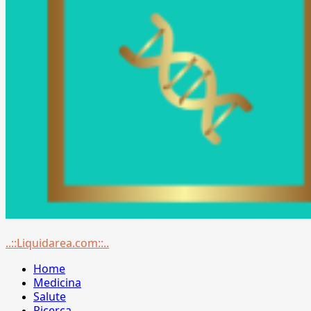
Menu
..::Liquidarea.com::..
principale
Home
Medicina
Salute
Ricerca