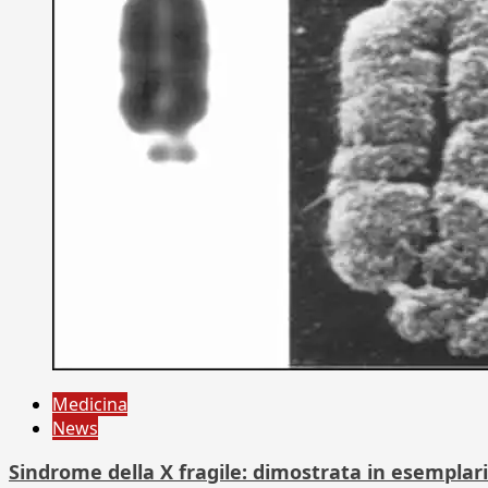
Medicina
News
Sindrome della X fragile: dimostrata in esemplari 