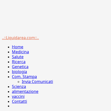
Menu
..::Liquidarea.com::..
principale
Home
Medicina
Salute
Ricerca
Genetica
biologia
Com. Stampa
Invia Comunicati
Scienza
alimentazione
vaccini
Contatti