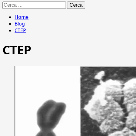
Ricerca
per:
Home
Blog
CTEP
CTEP