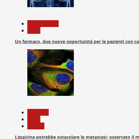
3
Com. Stampa
News
Un farmaco, due nuove opportunità per le pazienti con c
4
Medicina
News
Ricerca
L’aspirina potrebbe ostacolare le metastasi: osservato il