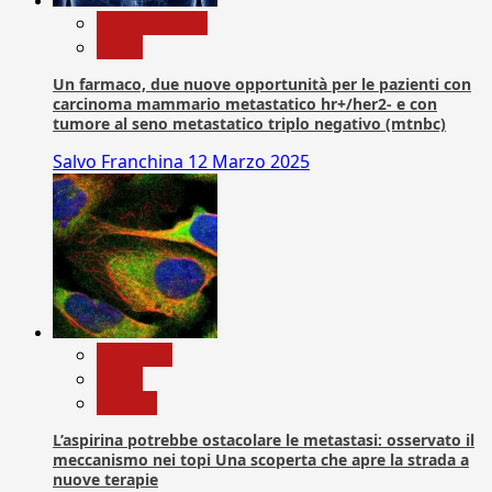
Com. Stampa
News
Un farmaco, due nuove opportunità per le pazienti con
carcinoma mammario metastatico hr+/her2- e con
tumore al seno metastatico triplo negativo (mtnbc)
Salvo Franchina
12 Marzo 2025
Medicina
News
Ricerca
L’aspirina potrebbe ostacolare le metastasi: osservato il
meccanismo nei topi Una scoperta che apre la strada a
nuove terapie