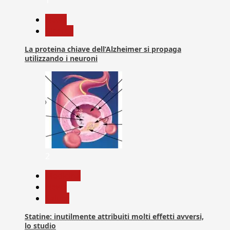
News
Ricerca
La proteina chiave dell’Alzheimer si propaga
utilizzando i neuroni
2
Medicina
News
Salute
Statine: inutilmente attribuiti molti effetti avversi,
lo studio