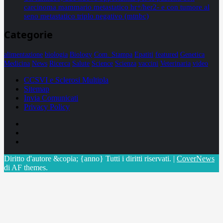
carcinoma mammario metastatico hr+/her2- e con tumore al
seno metastatico triplo negativo (mtnbc)
Categorie
alimentazione
biologia
Biology
Com. Stampa
Epatiti
featured
Genetica
Medicina
News
Ricerca
Salute
Science
Scienza
vaccini
Veterinaria
video
CCSVI e Sclerosi Multipla
Sitemap
Invia Comunicati
Privacy Policy
Facebook
Linkedin
X
Diritto d'autore &copia; {anno} Tutti i diritti riservati.
|
CoverNews
di AF themes.