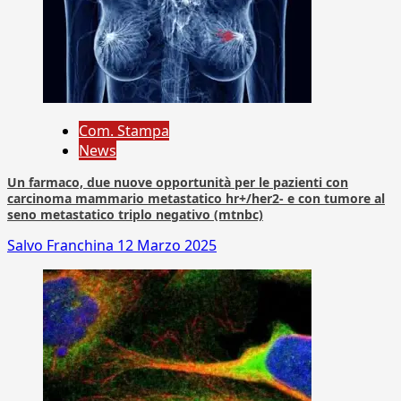
Com. Stampa
News
Un farmaco, due nuove opportunità per le pazienti con
carcinoma mammario metastatico hr+/her2- e con tumore al
seno metastatico triplo negativo (mtnbc)
Salvo Franchina
12 Marzo 2025