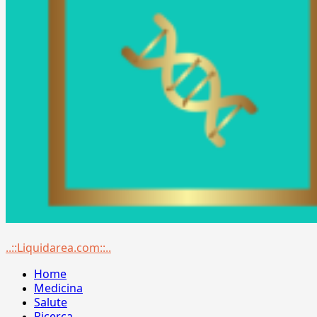
Menu
..::Liquidarea.com::..
principale
Home
Medicina
Salute
Ricerca