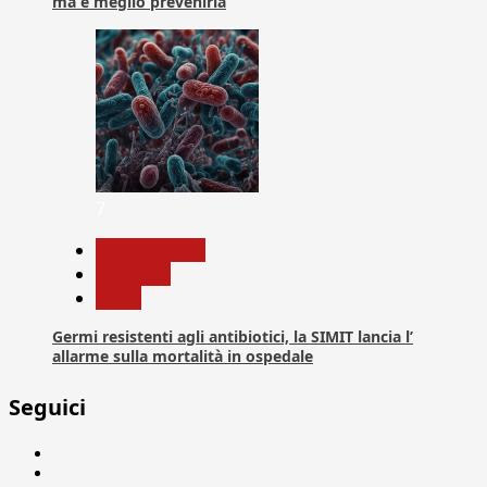
ma è meglio prevenirla
7
Com. Stampa
Medicina
News
Germi resistenti agli antibiotici, la SIMIT lancia l’
allarme sulla mortalità in ospedale
Seguici
Facebook
Linkedin