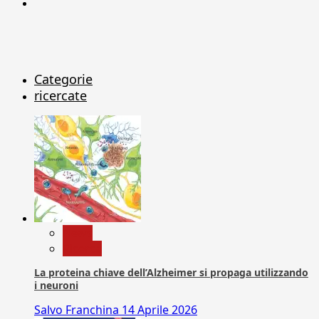
X
Categorie
ricercate
News
Ricerca
La proteina chiave dell’Alzheimer si propaga utilizzando
i neuroni
Salvo Franchina
14 Aprile 2026