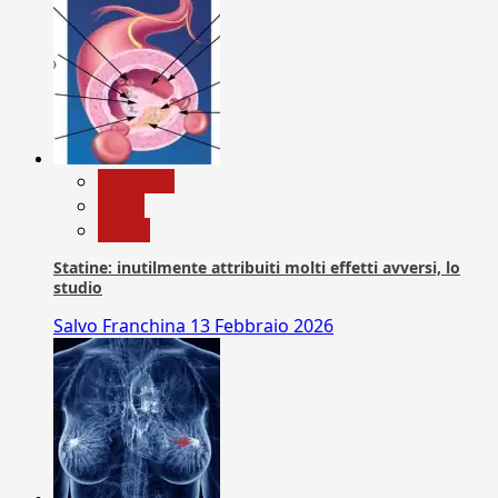
Medicina
News
Salute
Statine: inutilmente attribuiti molti effetti avversi, lo
studio
Salvo Franchina
13 Febbraio 2026