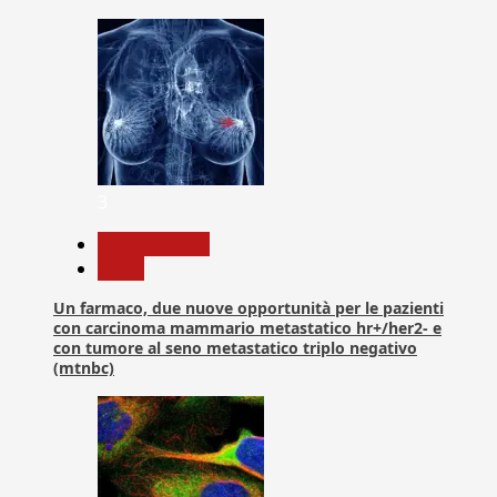
3
Com. Stampa
News
Un farmaco, due nuove opportunità per le pazienti
con carcinoma mammario metastatico hr+/her2- e
con tumore al seno metastatico triplo negativo
(mtnbc)