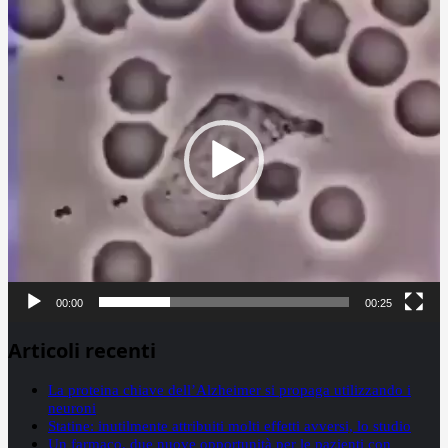
Video
Player
00:00
00:25
Articoli recenti
La proteina chiave dell’Alzheimer si propaga utilizzando i
neuroni
Statine: inutilmente attribuiti molti effetti avversi, lo studio
Un farmaco, due nuove opportunità per le pazienti con