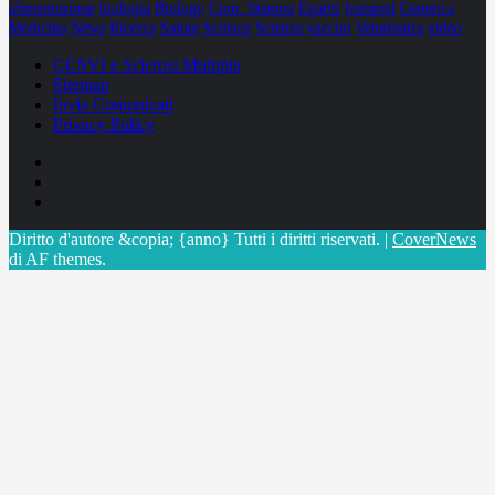
alimentazione
biologia
Biology
Com. Stampa
Epatiti
featured
Genetica
Medicina
News
Ricerca
Salute
Science
Scienza
vaccini
Veterinaria
video
CCSVI e Sclerosi Multipla
Sitemap
Invia Comunicati
Privacy Policy
Facebook
Linkedin
X
Diritto d'autore &copia; {anno} Tutti i diritti riservati.
|
CoverNews
di AF themes.