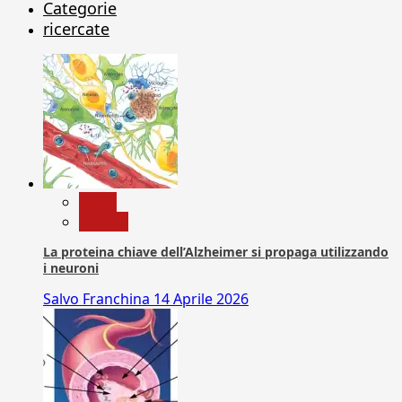
Categorie
ricercate
News
Ricerca
La proteina chiave dell’Alzheimer si propaga utilizzando
i neuroni
Salvo Franchina
14 Aprile 2026