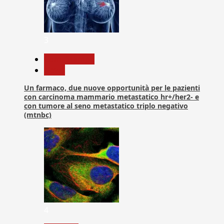
3
Com. Stampa
News
Un farmaco, due nuove opportunità per le pazienti
con carcinoma mammario metastatico hr+/her2- e
con tumore al seno metastatico triplo negativo
(mtnbc)
4