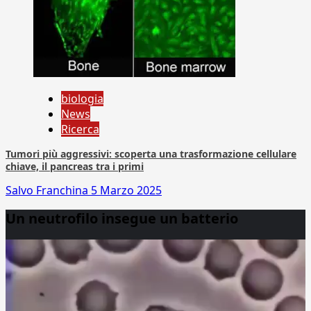
biologia
News
Ricerca
Tumori più aggressivi: scoperta una trasformazione cellulare
chiave, il pancreas tra i primi
Salvo Franchina
5 Marzo 2025
Un neutrofilo insegue un batterio
Video
Player