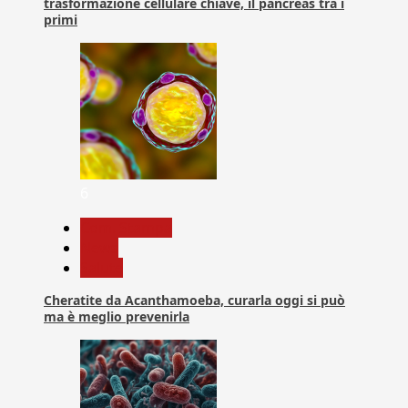
trasformazione cellulare chiave, il pancreas tra i
primi
6
Com. Stampa
News
Salute
Cheratite da Acanthamoeba, curarla oggi si può
ma è meglio prevenirla