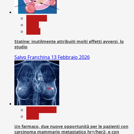
Medicina
News
Salute
Statine: inutilmente attribuiti molti effetti avversi, lo
studio
Salvo Franchina
13 Febbraio 2026
Com. Stampa
News
Un farmaco, due nuove opportunità per le pazienti con
carcinoma mammario metastatico hr+/her2- e con