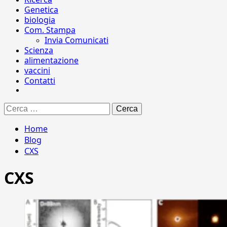
Genetica
biologia
Com. Stampa
Invia Comunicati
Scienza
alimentazione
vaccini
Contatti
Ricerca
per:
Home
Blog
CXS
CXS