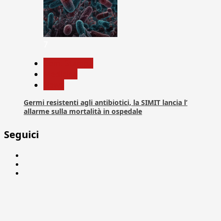
7
Com. Stampa
Medicina
News
Germi resistenti agli antibiotici, la SIMIT lancia l’
allarme sulla mortalità in ospedale
Seguici
Facebook
Linkedin
X