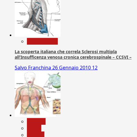
Com. Stampa
La scoperta italiana che correla Sclerosi multipla
all’Insufficenza venosa cronica cerebrospinale – CCSVI –
Salvo Franchina
26 Gennaio 2010
12
biologia
Salute
Scienza