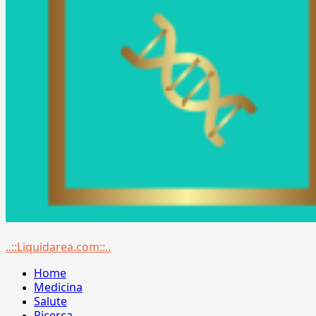
Menu
..::Liquidarea.com::..
principale
Home
Medicina
Salute
Ricerca