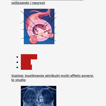
utilizzando i neuroni
2
Medicina
News
Salute
Statine: inutilmente attribuiti molti effetti avversi,
lo studio