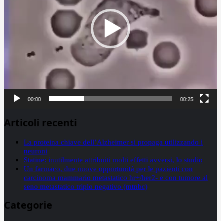
00:00
00:25
Articoli recenti
La proteina chiave dell’Alzheimer si propaga utilizzando i
neuroni
Statine: inutilmente attribuiti molti effetti avversi, lo studio
Un farmaco, due nuove opportunità per le pazienti con
carcinoma mammario metastatico hr+/her2- e con tumore al
seno metastatico triplo negativo (mtnbc)
Categorie