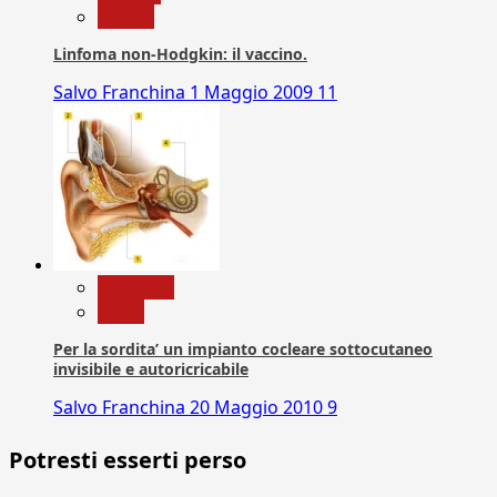
vaccini
Linfoma non-Hodgkin: il vaccino.
Salvo Franchina
1 Maggio 2009
11
Medicina
News
Per la sordita’ un impianto cocleare sottocutaneo
invisibile e autoricricabile
Salvo Franchina
20 Maggio 2010
9
Potresti esserti perso