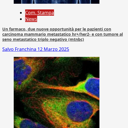
Com. Stampa
News
Un farmaco, due nuove opportunità per le pazienti con
carcinoma mammario metastatico hr+/her2- e con tumore al
seno metastatico triplo negativo (mtnbc)
Salvo Franchina
12 Marzo 2025