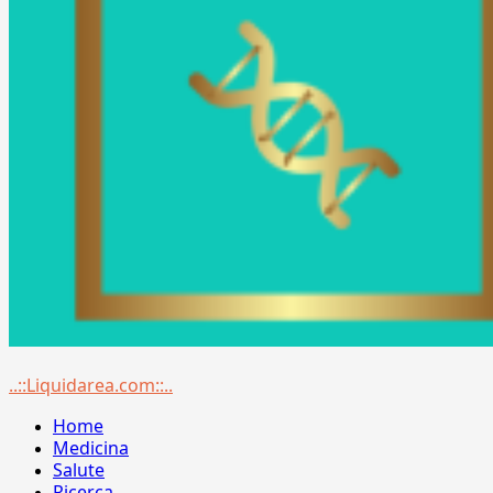
Menu
..::Liquidarea.com::..
principale
Home
Medicina
Salute
Ricerca