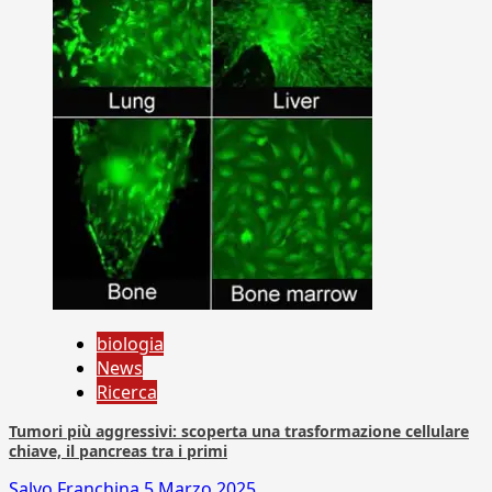
biologia
News
Ricerca
Tumori più aggressivi: scoperta una trasformazione cellulare
chiave, il pancreas tra i primi
Salvo Franchina
5 Marzo 2025