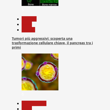
5
biologia
News
Ricerca
Tumori più aggressivi: scoperta una
trasformazione cellulare chiave, il pancreas tra i
primi
6
Com. Stampa
News