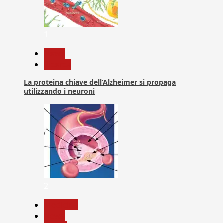
1
News
Ricerca
La proteina chiave dell’Alzheimer si propaga
utilizzando i neuroni
2
Medicina
News