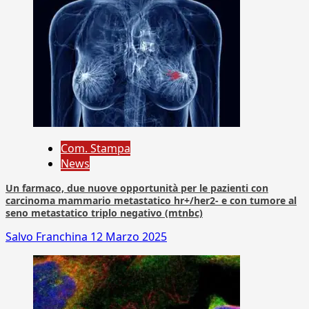
Com. Stampa
News
Un farmaco, due nuove opportunità per le pazienti con
carcinoma mammario metastatico hr+/her2- e con tumore al
seno metastatico triplo negativo (mtnbc)
Salvo Franchina
12 Marzo 2025