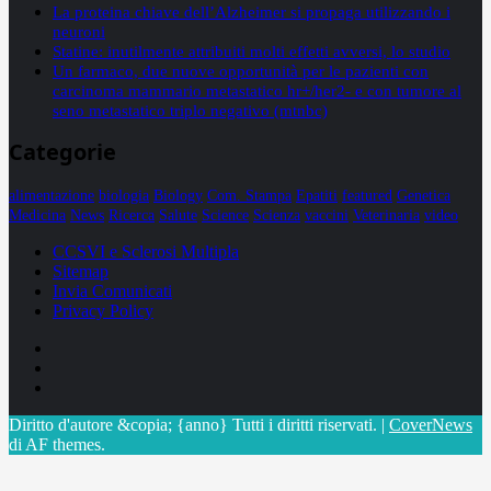
La proteina chiave dell’Alzheimer si propaga utilizzando i
neuroni
Statine: inutilmente attribuiti molti effetti avversi, lo studio
Un farmaco, due nuove opportunità per le pazienti con
carcinoma mammario metastatico hr+/her2- e con tumore al
seno metastatico triplo negativo (mtnbc)
Categorie
alimentazione
biologia
Biology
Com. Stampa
Epatiti
featured
Genetica
Medicina
News
Ricerca
Salute
Science
Scienza
vaccini
Veterinaria
video
CCSVI e Sclerosi Multipla
Sitemap
Invia Comunicati
Privacy Policy
Facebook
Linkedin
X
Diritto d'autore &copia; {anno} Tutti i diritti riservati.
|
CoverNews
di AF themes.