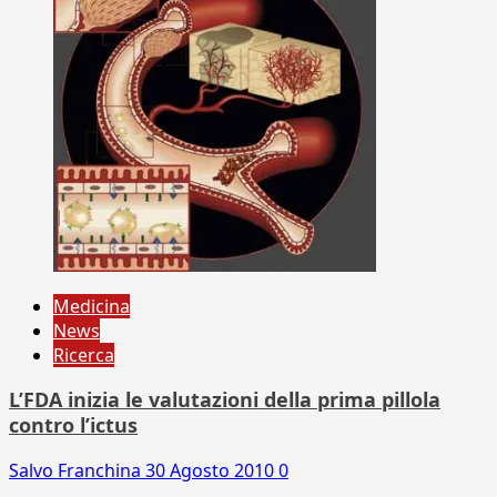
Medicina
News
Ricerca
L’FDA inizia le valutazioni della prima pillola
contro l’ictus
Salvo Franchina
30 Agosto 2010
0