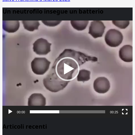
Un neutrofilo insegue un batterio
Video
Player
00:00
00:25
Articoli recenti