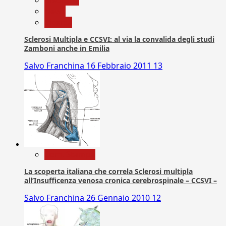
News
Ricerca
Sclerosi Multipla e CCSVI: al via la convalida degli studi
Zamboni anche in Emilia
Salvo Franchina
16 Febbraio 2011
13
Com. Stampa
La scoperta italiana che correla Sclerosi multipla
all’Insufficenza venosa cronica cerebrospinale – CCSVI –
Salvo Franchina
26 Gennaio 2010
12