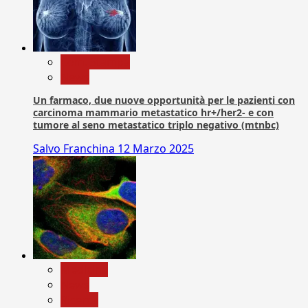
Com. Stampa
News
Un farmaco, due nuove opportunità per le pazienti con
carcinoma mammario metastatico hr+/her2- e con
tumore al seno metastatico triplo negativo (mtnbc)
Salvo Franchina
12 Marzo 2025
Medicina
News
Ricerca