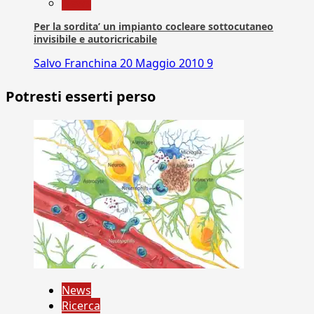
News
Per la sordita’ un impianto cocleare sottocutaneo
invisibile e autoricricabile
Salvo Franchina
20 Maggio 2010
9
Potresti esserti perso
News
Ricerca