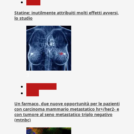
Salute
Statine: inutilmente attribuiti molti effetti avversi,
lo studio
3
Com. Stampa
News
Un farmaco, due nuove opportunità per le pazienti
con carcinoma mammario metastatico hr+/her2- e
con tumore al seno metastatico triplo negativo
(mtnbc)