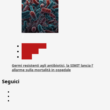
7
Com. Stampa
Medicina
News
Germi resistenti agli antibiotici, la SIMIT lancia l’
allarme sulla mortalità in ospedale
Seguici
Facebook
Linkedin
X