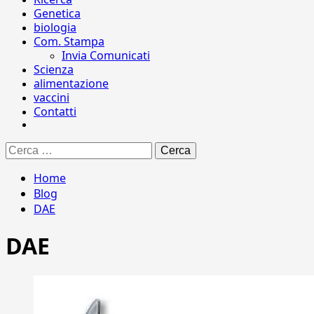
Genetica
biologia
Com. Stampa
Invia Comunicati
Scienza
alimentazione
vaccini
Contatti
Ricerca
per:
Home
Blog
DAE
DAE