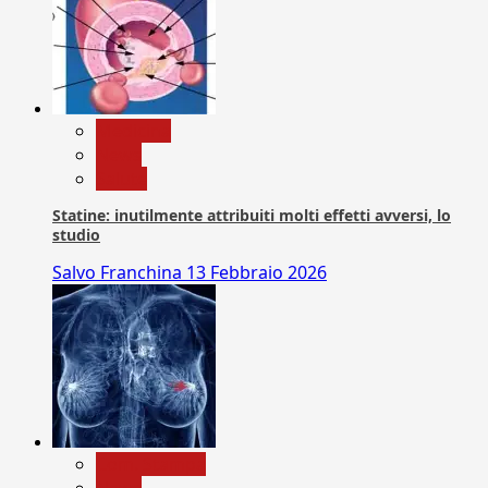
Medicina
News
Salute
Statine: inutilmente attribuiti molti effetti avversi, lo
studio
Salvo Franchina
13 Febbraio 2026
Com. Stampa
News