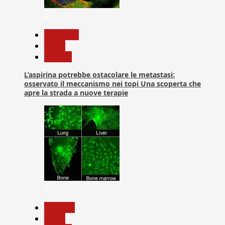
4
Medicina
News
Ricerca
L’aspirina potrebbe ostacolare le metastasi:
osservato il meccanismo nei topi Una scoperta che
apre la strada a nuove terapie
5
biologia
News