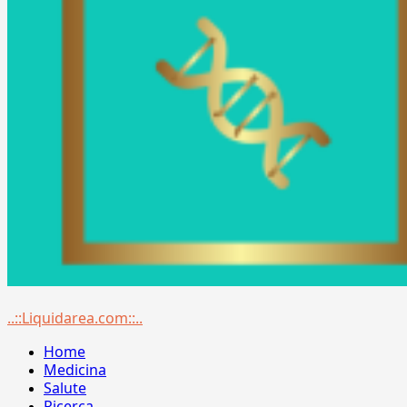
Menu
..::Liquidarea.com::..
principale
Home
Medicina
Salute
Ricerca