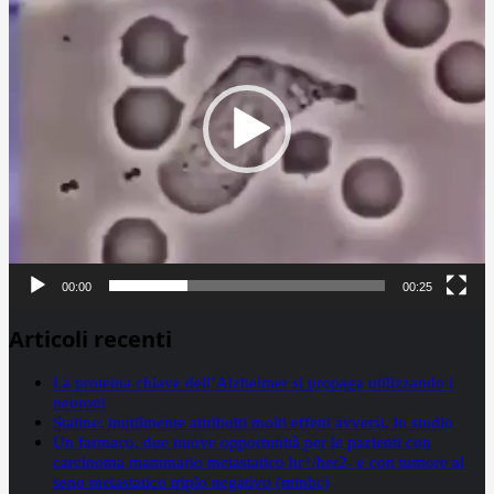
00:00
00:25
Articoli recenti
La proteina chiave dell’Alzheimer si propaga utilizzando i
neuroni
Statine: inutilmente attribuiti molti effetti avversi, lo studio
Un farmaco, due nuove opportunità per le pazienti con
carcinoma mammario metastatico hr+/her2- e con tumore al
seno metastatico triplo negativo (mtnbc)