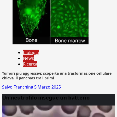
biologia
News
Ricerca
Tumori più aggressivi: scoperta una trasformazione cellulare
chiave, il pancreas tra i primi
Salvo Franchina
5 Marzo 2025
Un neutrofilo insegue un batterio
Video
Player