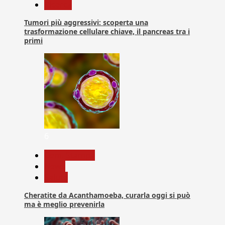
Ricerca
Tumori più aggressivi: scoperta una
trasformazione cellulare chiave, il pancreas tra i
primi
6
Com. Stampa
News
Salute
Cheratite da Acanthamoeba, curarla oggi si può
ma è meglio prevenirla