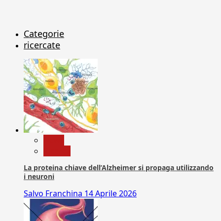
Categorie
ricercate
News
Ricerca
La proteina chiave dell’Alzheimer si propaga utilizzando
i neuroni
Salvo Franchina
14 Aprile 2026