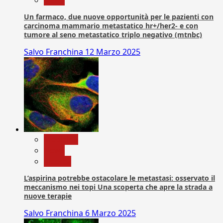
Un farmaco, due nuove opportunità per le pazienti con
carcinoma mammario metastatico hr+/her2- e con
tumore al seno metastatico triplo negativo (mtnbc)
Salvo Franchina
12 Marzo 2025
Medicina
News
Ricerca
L’aspirina potrebbe ostacolare le metastasi: osservato il
meccanismo nei topi Una scoperta che apre la strada a
nuove terapie
Salvo Franchina
6 Marzo 2025