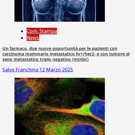
Com. Stampa
News
Un farmaco, due nuove opportunità per le pazienti con
carcinoma mammario metastatico hr+/her2- e con tumore al
seno metastatico triplo negativo (mtnbc)
Salvo Franchina
12 Marzo 2025