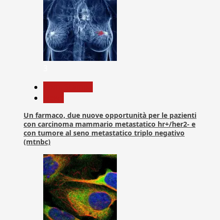
3
Com. Stampa
News
Un farmaco, due nuove opportunità per le pazienti
con carcinoma mammario metastatico hr+/her2- e
con tumore al seno metastatico triplo negativo
(mtnbc)