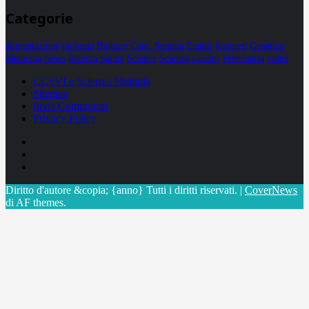
Categorie
alimentazione
biologia
Biology
Com. Stampa
Epatiti
featured
Genetica
Medicina
News
Ricerca
Salute
Science
Scienza
vaccini
Veterinaria
video
CCSVI e Sclerosi Multipla
Sitemap
Invia Comunicati
Privacy Policy
Facebook
Linkedin
X
Diritto d'autore &copia; {anno} Tutti i diritti riservati.
|
CoverNews
di AF themes.