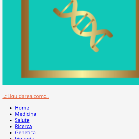
Menu
..::Liquidarea.com::..
principale
Home
Medicina
Salute
Ricerca
Genetica
biologia