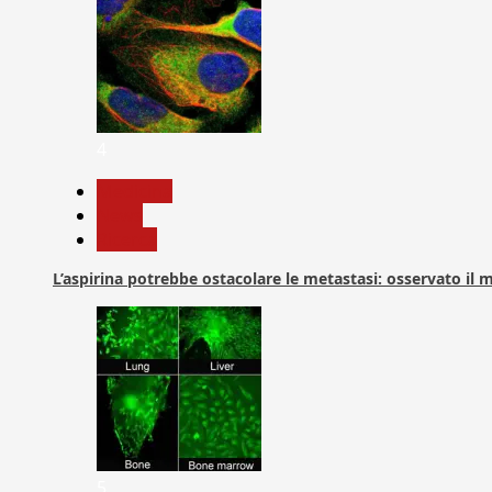
4
Medicina
News
Ricerca
L’aspirina potrebbe ostacolare le metastasi: osservato il
5