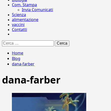
Com. Stampa
Invia Comunicati
Scienza
alimentazione
vaccini
Contatti
Ricerca
per:
Home
Blog
dana-farber
dana-farber