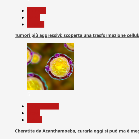
biologia
News
Ricerca
Tumori più aggressivi: scoperta una trasformazione cellular
6
Com. Stampa
News
Salute
Cheratite da Acanthamoeba, curarla oggi si può ma è meg