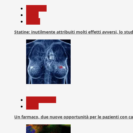
Medicina
News
Salute
Statine: inutilmente attribuiti molti effetti avversi, lo stu
3
Com. Stampa
News
Un farmaco, due nuove opportunità per le pazienti con c