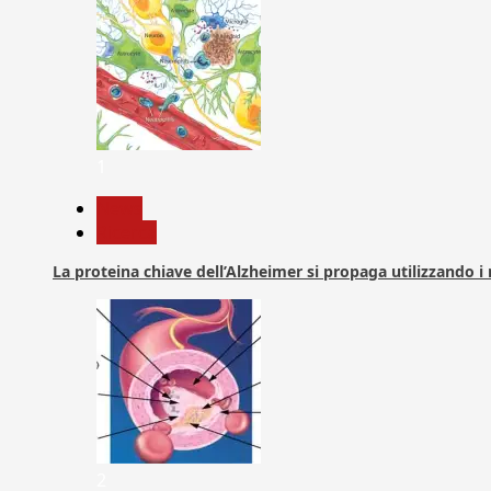
1
News
Ricerca
La proteina chiave dell’Alzheimer si propaga utilizzando i
2