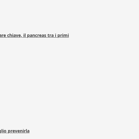
e chiave, il pancreas tra i primi
lio prevenirla