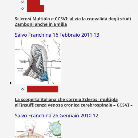
News
Ricerca
Sclerosi Multipla e CCSVI: al via la convalida degli studi
Zamboni anche in Emilia
Salvo Franchina
16 Febbraio 2011
13
Com. Stampa
La scoperta italiana che correla Sclerosi multipla
all’Insufficenza venosa cronica cerebrospinale – CCSVI –
Salvo Franchina
26 Gennaio 2010
12