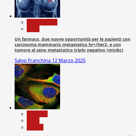
Com. Stampa
News
Un farmaco, due nuove opportunità per le pazienti con
carcinoma mammario metastatico hr+/her2- e con
tumore al seno metastatico triplo negativo (mtnbc)
Salvo Franchina
12 Marzo 2025
Medicina
News
Ricerca