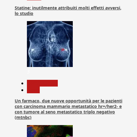
Statine: inutilmente attribuiti molti effetti avversi,
lo studio
3
Com. Stampa
News
Un farmaco, due nuove opportunità per le pazienti
con carcinoma mammario metastatico hr+/her2- e
con tumore al seno metastatico triplo negativo
(mtnbc)