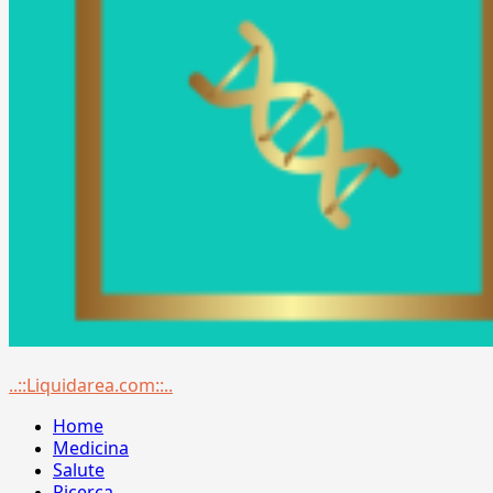
Menu
..::Liquidarea.com::..
principale
Home
Medicina
Salute
Ricerca