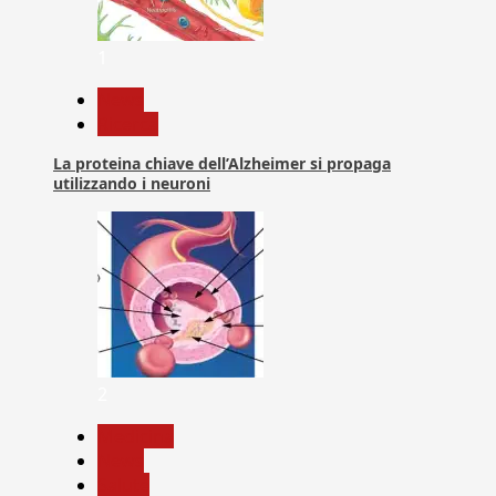
1
News
Ricerca
La proteina chiave dell’Alzheimer si propaga
utilizzando i neuroni
2
Medicina
News
Salute