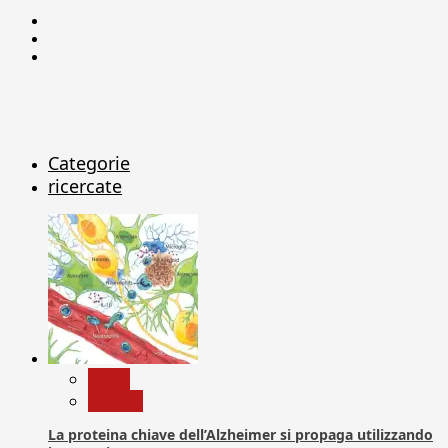
Facebook
Linkedin
X
Categorie
ricercate
News
Ricerca
La proteina chiave dell’Alzheimer si propaga utilizzando