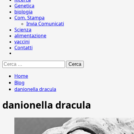
Genetica
biologia
Com. Stampa
Invia Comunicati
Scienza
alimentazione
vaccini
Contatti
Ricerca
per:
Home
Blog
danionella dracula
danionella dracula