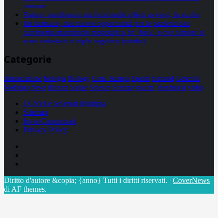
neuroni
Statine: inutilmente attribuiti molti effetti avversi, lo studio
Un farmaco, due nuove opportunità per le pazienti con
carcinoma mammario metastatico hr+/her2- e con tumore al
seno metastatico triplo negativo (mtnbc)
Categorie
alimentazione
biologia
Biology
Com. Stampa
Epatiti
featured
Genetica
Medicina
News
Ricerca
Salute
Science
Scienza
vaccini
Veterinaria
video
CCSVI e Sclerosi Multipla
Sitemap
Invia Comunicati
Privacy Policy
Facebook
Linkedin
X
Diritto d'autore &copia; {anno} Tutti i diritti riservati.
|
CoverNews
di AF themes.