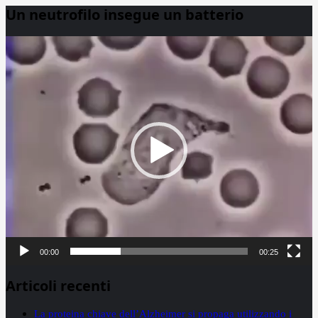
Un neutrofilo insegue un batterio
Video
Player
00:00
00:25
Articoli recenti
La proteina chiave dell’Alzheimer si propaga utilizzando i