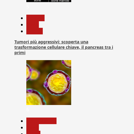
5
biologia
News
Ricerca
Tumori più aggressivi: scoperta una
trasformazione cellulare chiave, il pancreas tra i
primi
6
Com. Stampa
News
Salute