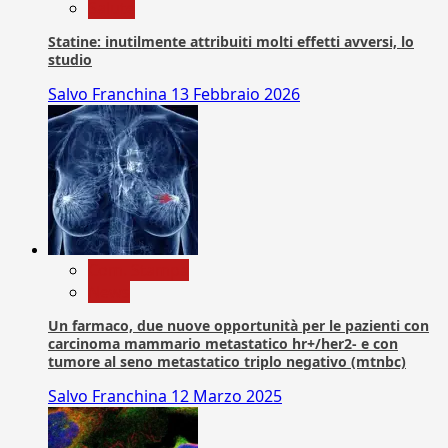
Salute
Statine: inutilmente attribuiti molti effetti avversi, lo
studio
Salvo Franchina
13 Febbraio 2026
Com. Stampa
News
Un farmaco, due nuove opportunità per le pazienti con
carcinoma mammario metastatico hr+/her2- e con
tumore al seno metastatico triplo negativo (mtnbc)
Salvo Franchina
12 Marzo 2025