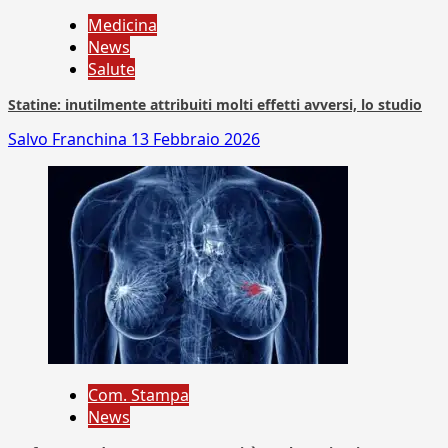
Medicina
News
Salute
Statine: inutilmente attribuiti molti effetti avversi, lo studio
Salvo Franchina
13 Febbraio 2026
Com. Stampa
News