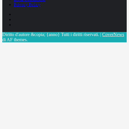
Privacy Policy
Facebook
Linkedin
X
Diritto d'autore &copia; {anno} Tutti i diritti riservati.
|
CoverNews
di AF themes.