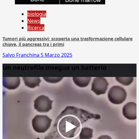
biologia
News
Ricerca
Tumori più aggressivi: scoperta una trasformazione cellulare
chiave, il pancreas tra i primi
Salvo Franchina
5 Marzo 2025
Un neutrofilo insegue un batterio
Video
Player