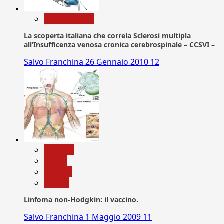
Com. Stampa
La scoperta italiana che correla Sclerosi multipla
all’Insufficenza venosa cronica cerebrospinale – CCSVI –
Salvo Franchina
26 Gennaio 2010
12
biologia
Salute
Scienza
vaccini
Linfoma non-Hodgkin: il vaccino.
Salvo Franchina
1 Maggio 2009
11