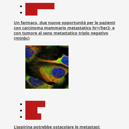
Com. Stampa
News
Un farmaco, due nuove opportunità per le pazienti
con carcinoma mammario metastatico hr+/her2- e
con tumore al seno metastatico triplo negativo
(mtnbc)
4
Medicina
News
Ricerca
L’aspirina potrebbe ostacolare le metastasi: