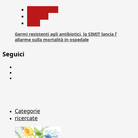
Com. Stampa
Medicina
News
Germi resistenti agli antibiotici, la SIMIT lancia l’
allarme sulla mortalità in ospedale
Seguici
Facebook
Linkedin
X
Categorie
ricercate