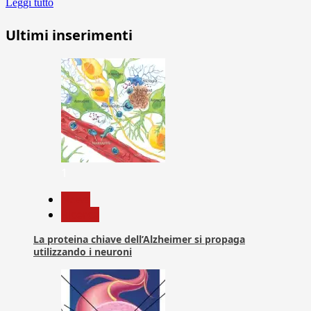
Leggi tutto
Ultimi inserimenti
1
News
Ricerca
La proteina chiave dell’Alzheimer si propaga
utilizzando i neuroni