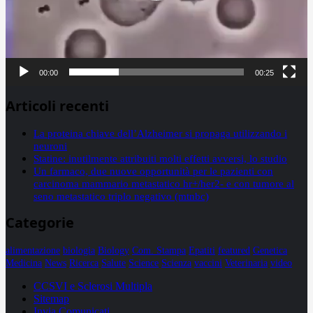
00:00
00:25
Articoli recenti
La proteina chiave dell’Alzheimer si propaga utilizzando i
neuroni
Statine: inutilmente attribuiti molti effetti avversi, lo studio
Un farmaco, due nuove opportunità per le pazienti con
carcinoma mammario metastatico hr+/her2- e con tumore al
seno metastatico triplo negativo (mtnbc)
Categorie
alimentazione
biologia
Biology
Com. Stampa
Epatiti
featured
Genetica
Medicina
News
Ricerca
Salute
Science
Scienza
vaccini
Veterinaria
video
CCSVI e Sclerosi Multipla
Sitemap
Invia Comunicati