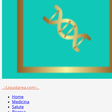
Menu
..::Liquidarea.com::..
principale
Home
Medicina
Salute
Ricerca