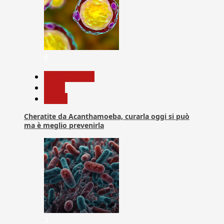
6
Com. Stampa
News
Salute
Cheratite da Acanthamoeba, curarla oggi si può
ma è meglio prevenirla
7