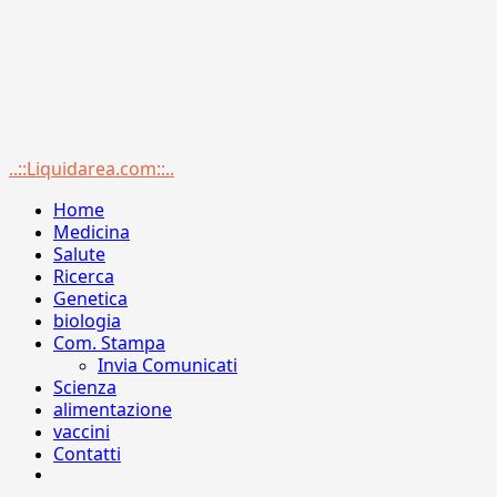
Menu
..::Liquidarea.com::..
principale
Home
Medicina
Salute
Ricerca
Genetica
biologia
Com. Stampa
Invia Comunicati
Scienza
alimentazione
vaccini
Contatti