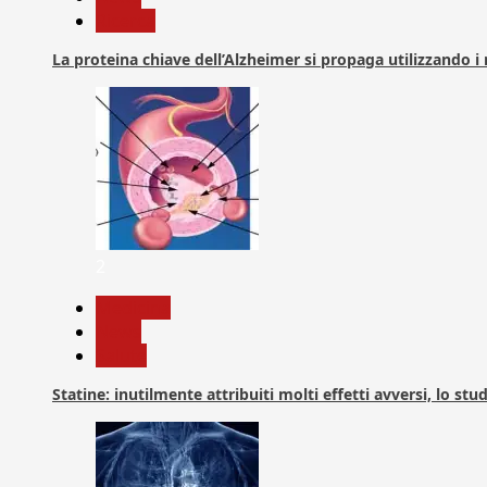
Ricerca
La proteina chiave dell’Alzheimer si propaga utilizzando i
2
Medicina
News
Salute
Statine: inutilmente attribuiti molti effetti avversi, lo stu