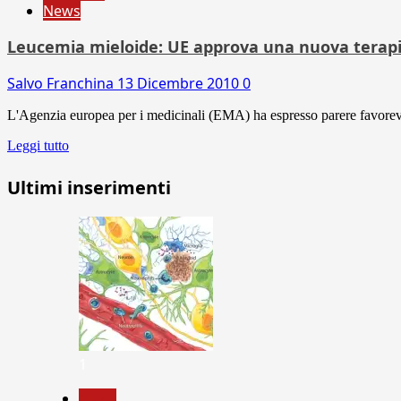
News
Leucemia mieloide: UE approva una nuova terap
Salvo Franchina
13 Dicembre 2010
0
L'Agenzia europea per i medicinali (EMA) ha espresso parere favorevol
Leggi tutto
Ultimi inserimenti
1
News