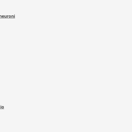
 neuroni
dio