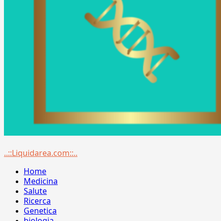
Menu
..::Liquidarea.com::..
principale
Home
Medicina
Salute
Ricerca
Genetica
biologia