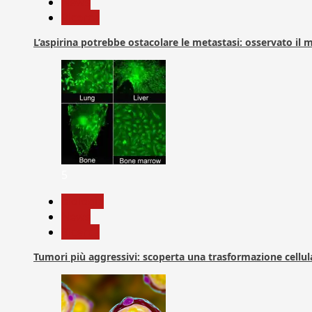
News
Ricerca
L’aspirina potrebbe ostacolare le metastasi: osservato il
5
biologia
News
Ricerca
Tumori più aggressivi: scoperta una trasformazione cellular