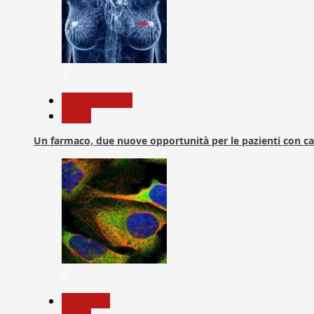
3
Com. Stampa
News
Un farmaco, due nuove opportunità per le pazienti con c
4
Medicina