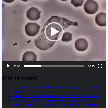
00:00
00:25
Articoli recenti
La proteina chiave dell’Alzheimer si propaga utilizzando i
neuroni
Statine: inutilmente attribuiti molti effetti avversi, lo studio
Un farmaco, due nuove opportunità per le pazienti con
carcinoma mammario metastatico hr+/her2- e con tumore al