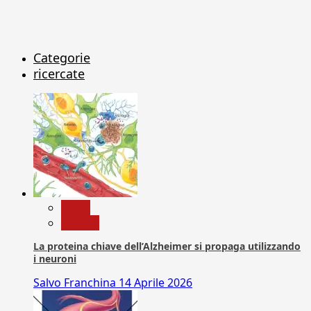
Categorie
ricercate
News
Ricerca
La proteina chiave dell’Alzheimer si propaga utilizzando
i neuroni
Salvo Franchina
14 Aprile 2026