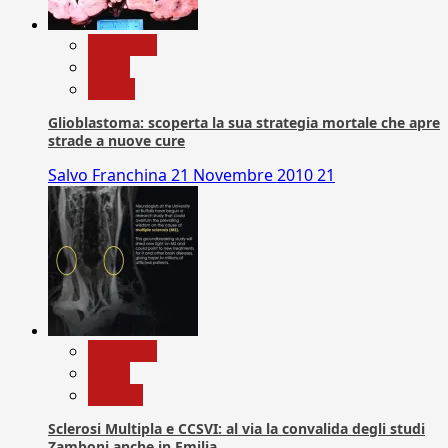
Medicina
News
Salute
Glioblastoma: scoperta la sua strategia mortale che apre
strade a nuove cure
Salvo Franchina
21 Novembre 2010
21
Medicina
News
Ricerca
Sclerosi Multipla e CCSVI: al via la convalida degli studi
Zamboni anche in Emilia