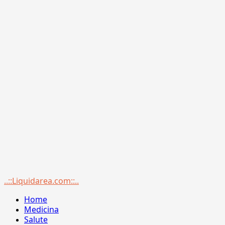
Menu
..::Liquidarea.com::..
principale
Home
Medicina
Salute