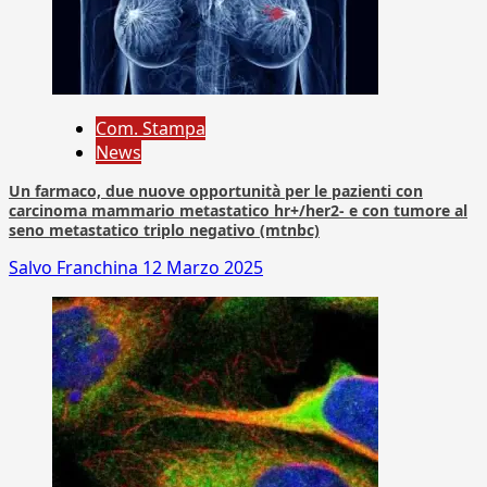
Com. Stampa
News
Un farmaco, due nuove opportunità per le pazienti con
carcinoma mammario metastatico hr+/her2- e con tumore al
seno metastatico triplo negativo (mtnbc)
Salvo Franchina
12 Marzo 2025