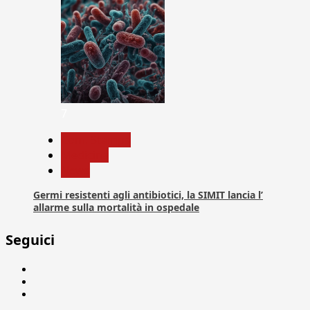
7
Com. Stampa
Medicina
News
Germi resistenti agli antibiotici, la SIMIT lancia l’
allarme sulla mortalità in ospedale
Seguici
Facebook
Linkedin
X