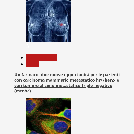
3
Com. Stampa
News
Un farmaco, due nuove opportunità per le pazienti
con carcinoma mammario metastatico hr+/her2- e
con tumore al seno metastatico triplo negativo
(mtnbc)