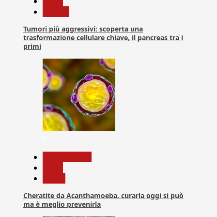
News
Ricerca
Tumori più aggressivi: scoperta una
trasformazione cellulare chiave, il pancreas tra i
primi
6
Com. Stampa
News
Salute
Cheratite da Acanthamoeba, curarla oggi si può
ma è meglio prevenirla