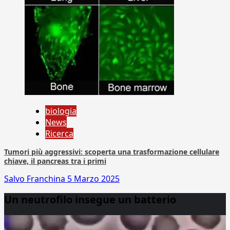
biologia
News
Ricerca
Tumori più aggressivi: scoperta una trasformazione cellulare
chiave, il pancreas tra i primi
Salvo Franchina
5 Marzo 2025
Un neutrofilo insegue un batterio
Video
Player