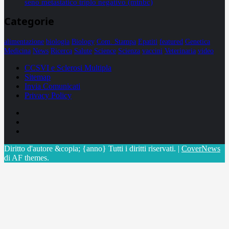
seno metastatico triplo negativo (mtnbc)
Categorie
alimentazione
biologia
Biology
Com. Stampa
Epatiti
featured
Genetica
Medicina
News
Ricerca
Salute
Science
Scienza
vaccini
Veterinaria
video
CCSVI e Sclerosi Multipla
Sitemap
Invia Comunicati
Privacy Policy
Facebook
Linkedin
X
Diritto d'autore &copia; {anno} Tutti i diritti riservati.
|
CoverNews
di AF themes.