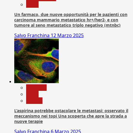
News
Un farmaco, due nuove opportunità per le pazienti con
carcinoma mammario metastatico hr+/her2- e con
tumore al seno metastatico triplo negativo (mtnbc)
Salvo Franchina
12 Marzo 2025
Medicina
News
Ricerca
L’aspirina potrebbe ostacolare le metastasi: osservato il
meccanismo nei topi Una scoperta che apre la strada a
nuove terapie
Salvo Franchina
6 Marzo 2025