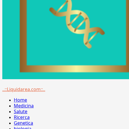
Menu
..::Liquidarea.com::..
principale
Home
Medicina
Salute
Ricerca
Genetica
biologia