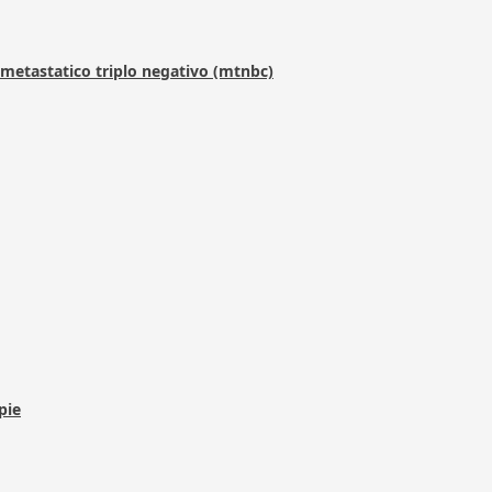
metastatico triplo negativo (mtnbc)
pie