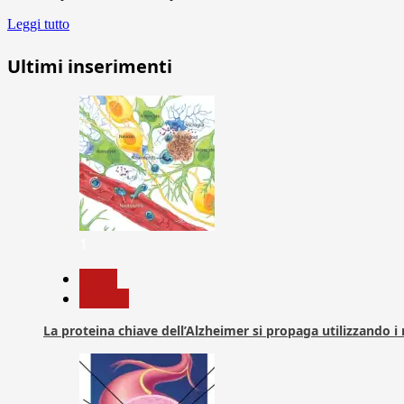
Leggi tutto
Ultimi inserimenti
1
News
Ricerca
La proteina chiave dell’Alzheimer si propaga utilizzando i