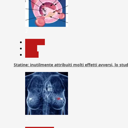
2
Medicina
News
Salute
Statine: inutilmente attribuiti molti effetti avversi, lo stu
3