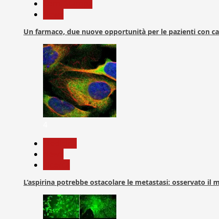
Com. Stampa
News
Un farmaco, due nuove opportunità per le pazienti con c
4
Medicina
News
Ricerca
L’aspirina potrebbe ostacolare le metastasi: osservato il