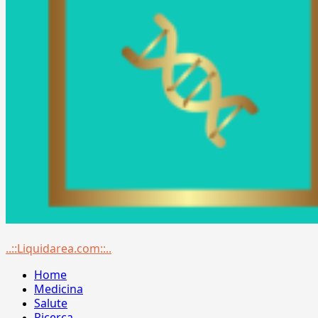
Menu
..::Liquidarea.com::..
principale
Home
Medicina
Salute
Ricerca