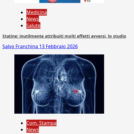
Medicina
News
Salute
Statine: inutilmente attribuiti molti effetti avversi, lo studio
Salvo Franchina
13 Febbraio 2026
Com. Stampa
News