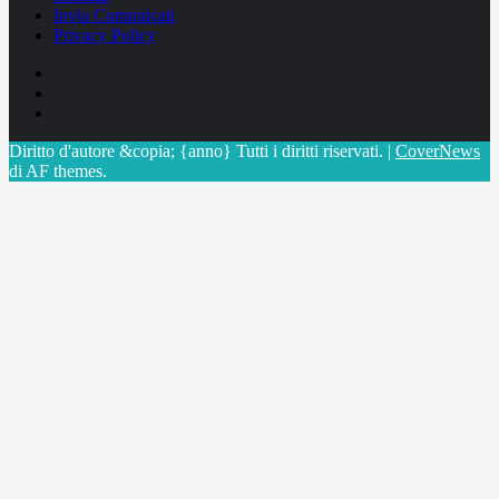
Invia Comunicati
Privacy Policy
Facebook
Linkedin
X
Diritto d'autore &copia; {anno} Tutti i diritti riservati.
|
CoverNews
di AF themes.