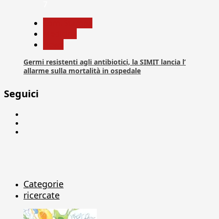
7
Com. Stampa
Medicina
News
Germi resistenti agli antibiotici, la SIMIT lancia l’
allarme sulla mortalità in ospedale
Seguici
Facebook
Linkedin
X
Categorie
ricercate