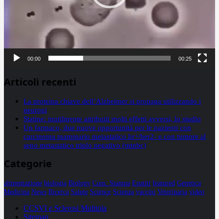
00:00
00:25
Articoli recenti
La proteina chiave dell’Alzheimer si propaga utilizzando i
neuroni
Statine: inutilmente attribuiti molti effetti avversi, lo studio
Un farmaco, due nuove opportunità per le pazienti con
carcinoma mammario metastatico hr+/her2- e con tumore al
seno metastatico triplo negativo (mtnbc)
Categorie
alimentazione
biologia
Biology
Com. Stampa
Epatiti
featured
Genetica
Medicina
News
Ricerca
Salute
Science
Scienza
vaccini
Veterinaria
video
CCSVI e Sclerosi Multipla
Sitemap