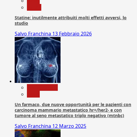
News
Salute
Statine: inutilmente attribuiti molti effetti avversi, lo
studio
Salvo Franchina
13 Febbraio 2026
Com. Stampa
News
Un farmaco, due nuove opportunità per le pazienti con
carcinoma mammario metastatico hr+/her2- e con
tumore al seno metastatico triplo negativo (mtnbc)
Salvo Franchina
12 Marzo 2025