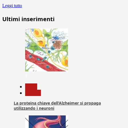
Leggi tutto
Ultimi inserimenti
1
News
Ricerca
La proteina chiave dell’Alzheimer si propaga
utilizzando i neuroni