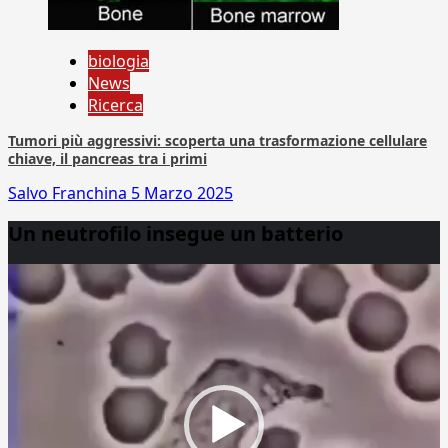
biologia
News
Ricerca
Tumori più aggressivi: scoperta una trasformazione cellulare
chiave, il pancreas tra i primi
Salvo Franchina
5 Marzo 2025
Un neutrofilo insegue un batterio
Video
Player