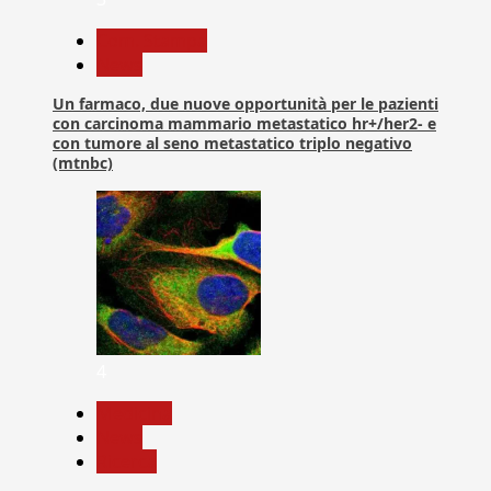
Com. Stampa
News
Un farmaco, due nuove opportunità per le pazienti
con carcinoma mammario metastatico hr+/her2- e
con tumore al seno metastatico triplo negativo
(mtnbc)
4
Medicina
News
Ricerca