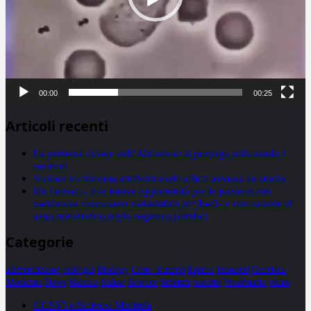
00:00
00:25
Articoli recenti
La proteina chiave dell’Alzheimer si propaga utilizzando i
neuroni
Statine: inutilmente attribuiti molti effetti avversi, lo studio
Un farmaco, due nuove opportunità per le pazienti con
carcinoma mammario metastatico hr+/her2- e con tumore al
seno metastatico triplo negativo (mtnbc)
Categorie
alimentazione
biologia
Biology
Com. Stampa
Epatiti
featured
Genetica
Medicina
News
Ricerca
Salute
Science
Scienza
vaccini
Veterinaria
video
CCSVI e Sclerosi Multipla