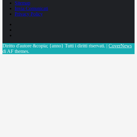
Sitemap
Invia Comunicati
Privacy Policy
Facebook
Linkedin
X
Diritto d'autore &copia; {anno} Tutti i diritti riservati.
|
CoverNews
di AF themes.