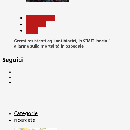
7
Com. Stampa
Medicina
News
Germi resistenti agli antibiotici, la SIMIT lancia l’
allarme sulla mortalità in ospedale
Seguici
Facebook
Linkedin
X
Categorie
ricercate