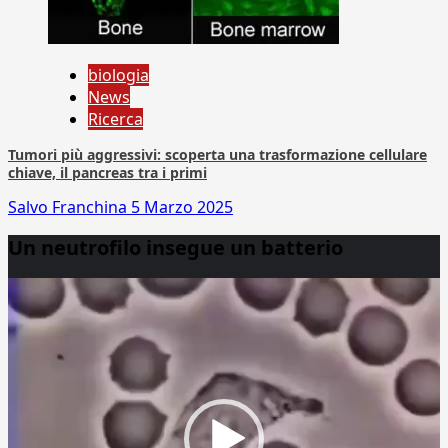
biologia
News
Ricerca
Tumori più aggressivi: scoperta una trasformazione cellulare
chiave, il pancreas tra i primi
Salvo Franchina
5 Marzo 2025
Un neutrofilo insegue un batterio
Video
Player