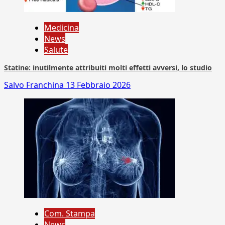
Medicina
News
Salute
Statine: inutilmente attribuiti molti effetti avversi, lo studio
Salvo Franchina
13 Febbraio 2026
Com. Stampa
News