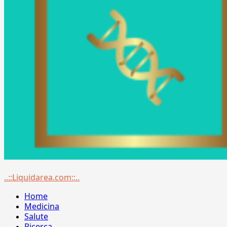
Menu
..::Liquidarea.com::..
principale
Home
Medicina
Salute
Ricerca