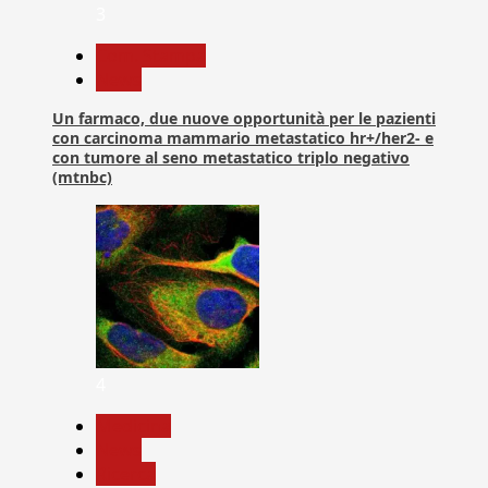
3
Com. Stampa
News
Un farmaco, due nuove opportunità per le pazienti
con carcinoma mammario metastatico hr+/her2- e
con tumore al seno metastatico triplo negativo
(mtnbc)
4
Medicina
News
Ricerca