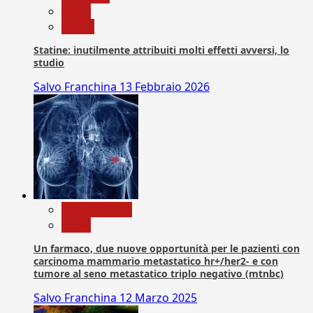
News
Salute
Statine: inutilmente attribuiti molti effetti avversi, lo
studio
Salvo Franchina
13 Febbraio 2026
Com. Stampa
News
Un farmaco, due nuove opportunità per le pazienti con
carcinoma mammario metastatico hr+/her2- e con
tumore al seno metastatico triplo negativo (mtnbc)
Salvo Franchina
12 Marzo 2025