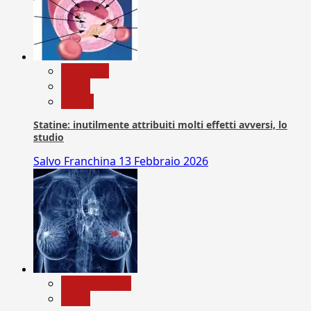
Medicina
News
Salute
Statine: inutilmente attribuiti molti effetti avversi, lo
studio
Salvo Franchina
13 Febbraio 2026
Com. Stampa
News