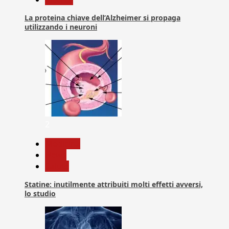
La proteina chiave dell’Alzheimer si propaga
utilizzando i neuroni
2
Medicina
News
Salute
Statine: inutilmente attribuiti molti effetti avversi,
lo studio