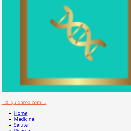
Menu
..::Liquidarea.com::..
principale
Home
Medicina
Salute
Ricerca