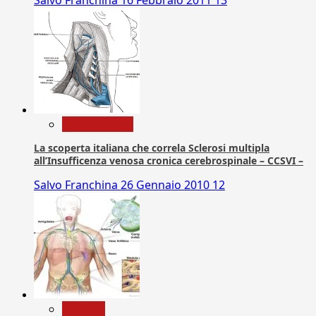
Com. Stampa
La scoperta italiana che correla Sclerosi multipla
all’Insufficenza venosa cronica cerebrospinale – CCSVI –
Salvo Franchina
26 Gennaio 2010
12
biologia