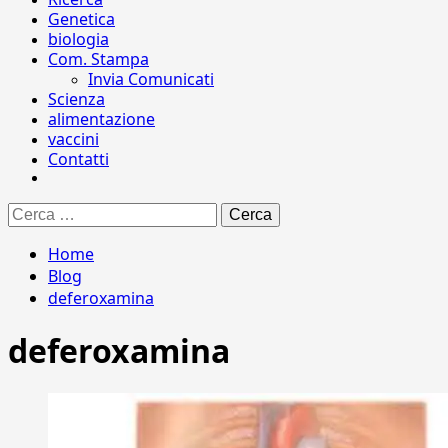
Genetica
biologia
Com. Stampa
Invia Comunicati
Scienza
alimentazione
vaccini
Contatti
Ricerca
per:
Home
Blog
deferoxamina
deferoxamina