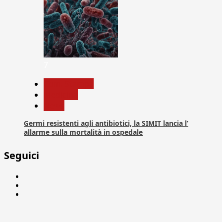
7
Com. Stampa
Medicina
News
Germi resistenti agli antibiotici, la SIMIT lancia l’
allarme sulla mortalità in ospedale
Seguici
Facebook
Linkedin
X