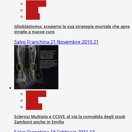
Medicina
News
Salute
Glioblastoma: scoperta la sua strategia mortale che apre
strade a nuove cure
Salvo Franchina
21 Novembre 2010
21
Medicina
News
Ricerca
Sclerosi Multipla e CCSVI: al via la convalida degli studi
Zamboni anche in Emilia
Salvo Franchina
16 Febbraio 2011
13