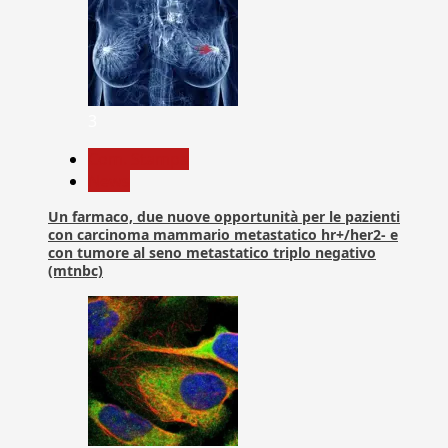
3
Com. Stampa
News
Un farmaco, due nuove opportunità per le pazienti
con carcinoma mammario metastatico hr+/her2- e
con tumore al seno metastatico triplo negativo
(mtnbc)