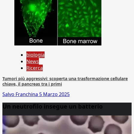
biologia
News
Ricerca
Tumori più aggressivi: scoperta una trasformazione cellulare
chiave, il pancreas tra i primi
Salvo Franchina
5 Marzo 2025
Un neutrofilo insegue un batterio
Video
Player