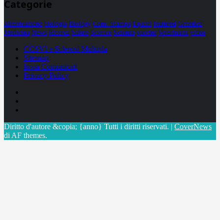
Categorie
alimentazione
biologia
Biology
Com. Stampa
Epatiti
featured
Genetica
Medicina
News
Ricerca
Salute
Science
Scienza
vaccini
Veterinaria
video
CCSVI e Sclerosi Multipla
Sitemap
Invia Comunicati
Privacy Policy
Facebook
Linkedin
X
Diritto d'autore &copia; {anno} Tutti i diritti riservati.
|
CoverNews
di AF themes.