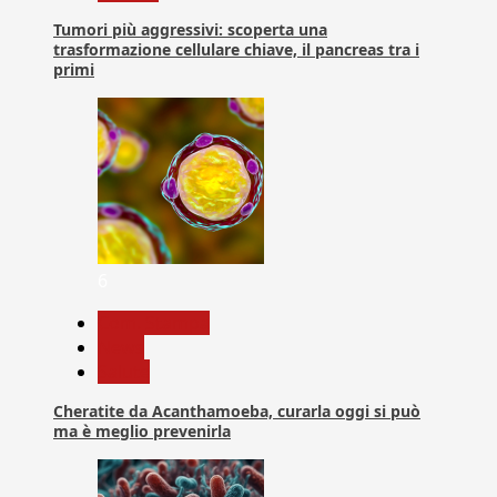
Tumori più aggressivi: scoperta una
trasformazione cellulare chiave, il pancreas tra i
primi
6
Com. Stampa
News
Salute
Cheratite da Acanthamoeba, curarla oggi si può
ma è meglio prevenirla