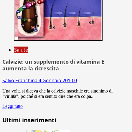
Salute
Calvizie: un supplemento di vitamina E
aumenta la ricrescita
Salvo Franchina
4 Gennaio 2010
0
Una volta si diceva che la calvizie maschile era sinonimo di
"virilità", poiché si era sentito dire che era colpa...
Leggi tutto
Ultimi inserimenti