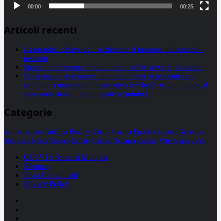
00:00
00:25
Articoli recenti
La proteina chiave dell’Alzheimer si propaga utilizzando i
neuroni
Statine: inutilmente attribuiti molti effetti avversi, lo studio
Un farmaco, due nuove opportunità per le pazienti con
carcinoma mammario metastatico hr+/her2- e con tumore al
seno metastatico triplo negativo (mtnbc)
Categorie
alimentazione
biologia
Biology
Com. Stampa
Epatiti
featured
Genetica
Medicina
News
Ricerca
Salute
Science
Scienza
vaccini
Veterinaria
video
CCSVI e Sclerosi Multipla
Sitemap
Invia Comunicati
Privacy Policy
Facebook
Linkedin
X