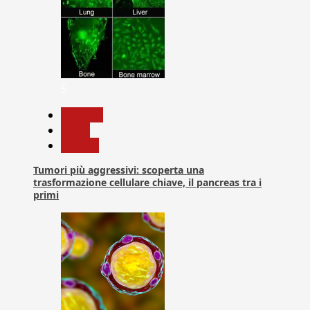
5
biologia
News
Ricerca
Tumori più aggressivi: scoperta una
trasformazione cellulare chiave, il pancreas tra i
primi