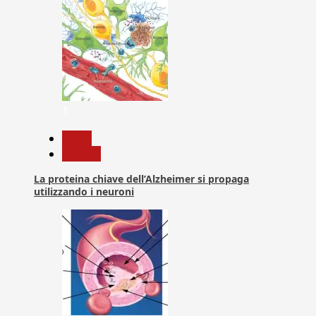
1
News
Ricerca
La proteina chiave dell’Alzheimer si propaga
utilizzando i neuroni