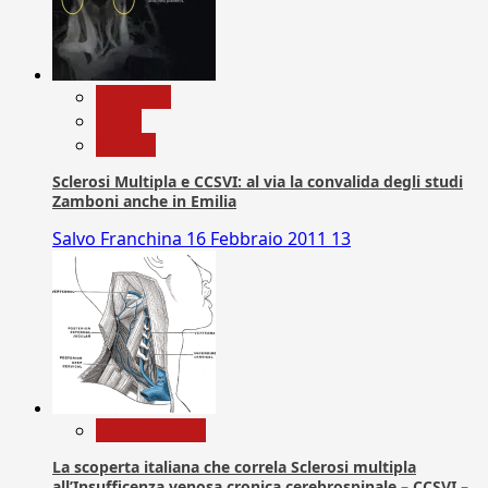
Medicina
News
Ricerca
Sclerosi Multipla e CCSVI: al via la convalida degli studi
Zamboni anche in Emilia
Salvo Franchina
16 Febbraio 2011
13
Com. Stampa
La scoperta italiana che correla Sclerosi multipla
all’Insufficenza venosa cronica cerebrospinale – CCSVI –