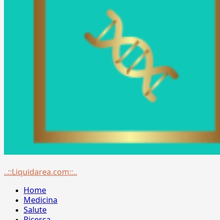
Menu
..::Liquidarea.com::..
principale
Home
Medicina
Salute
Ricerca