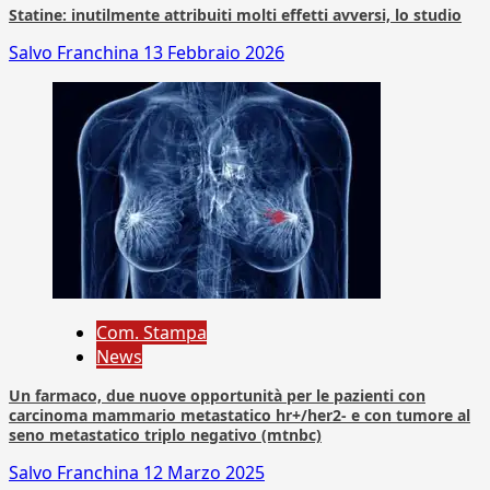
Statine: inutilmente attribuiti molti effetti avversi, lo studio
Salvo Franchina
13 Febbraio 2026
Com. Stampa
News
Un farmaco, due nuove opportunità per le pazienti con
carcinoma mammario metastatico hr+/her2- e con tumore al
seno metastatico triplo negativo (mtnbc)
Salvo Franchina
12 Marzo 2025