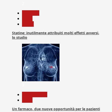
2
Medicina
News
Salute
Statine: inutilmente attribuiti molti effetti avversi,
lo studio
3
Com. Stampa
News
Un farmaco, due nuove opportunità per le pazienti