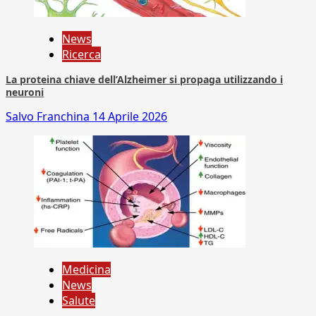
News
Ricerca
La proteina chiave dell’Alzheimer si propaga utilizzando i
neuroni
Salvo Franchina
14 Aprile 2026
Medicina
News
Salute