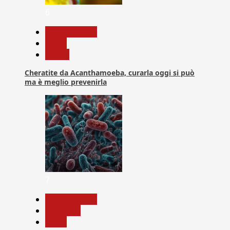
6
Com. Stampa
News
Salute
Cheratite da Acanthamoeba, curarla oggi si può
ma è meglio prevenirla
7
Com. Stampa
Medicina
News