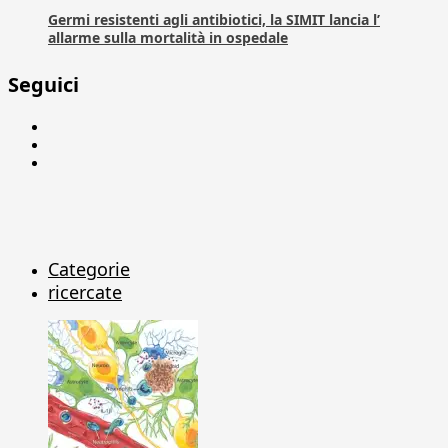
Germi resistenti agli antibiotici, la SIMIT lancia l’
allarme sulla mortalità in ospedale
Seguici
Facebook
Linkedin
X
Categorie
ricercate