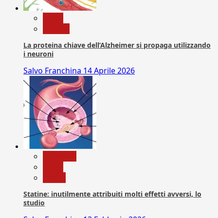
News
Ricerca
La proteina chiave dell’Alzheimer si propaga utilizzando
i neuroni
Salvo Franchina
14 Aprile 2026
Medicina
News
Salute
Statine: inutilmente attribuiti molti effetti avversi, lo
studio