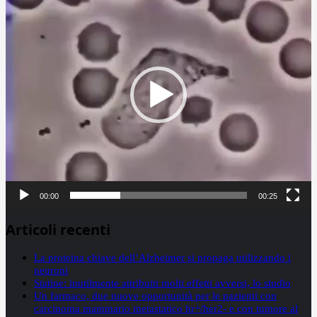
00:00
00:25
Articoli recenti
La proteina chiave dell’Alzheimer si propaga utilizzando i
neuroni
Statine: inutilmente attribuiti molti effetti avversi, lo studio
Un farmaco, due nuove opportunità per le pazienti con
carcinoma mammario metastatico hr+/her2- e con tumore al