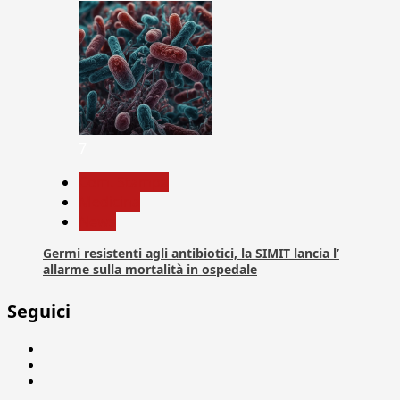
7
Com. Stampa
Medicina
News
Germi resistenti agli antibiotici, la SIMIT lancia l’
allarme sulla mortalità in ospedale
Seguici
Facebook
Linkedin
X