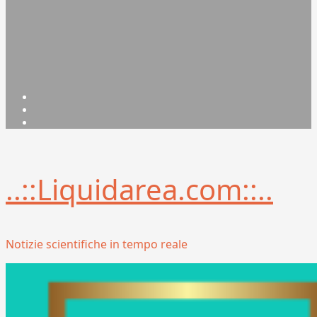
Facebook
Linkedin
X
..::Liquidarea.com::..
Notizie scientifiche in tempo reale