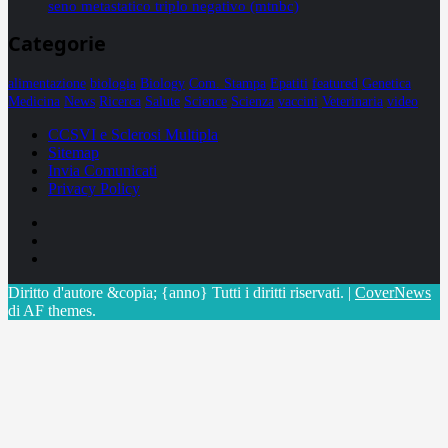
seno metastatico triplo negativo (mtnbc)
Categorie
alimentazione
biologia
Biology
Com. Stampa
Epatiti
featured
Genetica
Medicina
News
Ricerca
Salute
Science
Scienza
vaccini
Veterinaria
video
CCSVI e Sclerosi Multipla
Sitemap
Invia Comunicati
Privacy Policy
Facebook
Linkedin
X
Diritto d'autore &copia; {anno} Tutti i diritti riservati.
|
CoverNews
di AF themes.