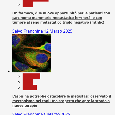
News
Un farmaco, due nuove opportunità per le pazienti con
carcinoma mammario metastatico hr+/her2- e con
tumore al seno metastatico triplo negativo (mtnbc)
Salvo Franchina
12 Marzo 2025
Medicina
News
Ricerca
L’aspirina potrebbe ostacolare le metastasi: osservato il
meccanismo nei topi Una scoperta che apre la strada a
nuove terapie
Salvo Franchina
6 Marzo 2025