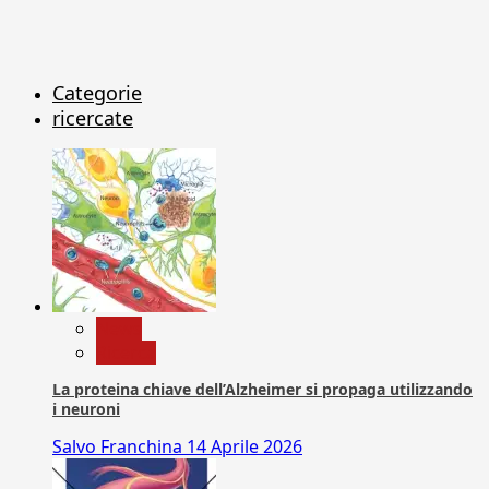
Categorie
ricercate
News
Ricerca
La proteina chiave dell’Alzheimer si propaga utilizzando
i neuroni
Salvo Franchina
14 Aprile 2026