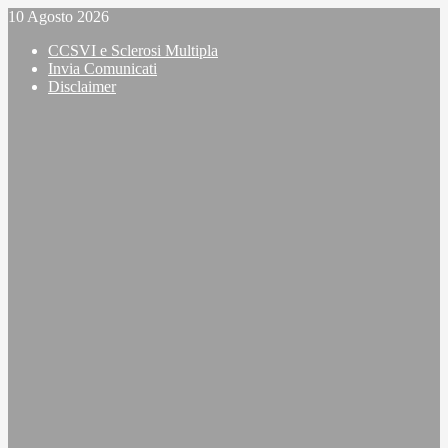
Vai
10 Agosto 2026
al
CCSVI e Sclerosi Multipla
contenuto
Invia Comunicati
Disclaimer