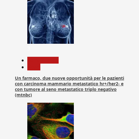
3
Com. Stampa
News
Un farmaco, due nuove opportunità per le pazienti
con carcinoma mammario metastatico hr+/her2- e
con tumore al seno metastatico triplo negativo
(mtnbc)