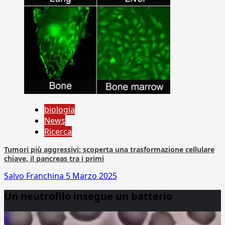
biologia
News
Ricerca
Tumori più aggressivi: scoperta una trasformazione cellulare
chiave, il pancreas tra i primi
Salvo Franchina
5 Marzo 2025
Un neutrofilo insegue un batterio
Video
Player