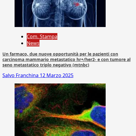
Com. Stampa
News
Un farmaco, due nuove opportunità per le pazienti con
carcinoma mammario metastatico hr+/her2- e con tumore al
seno metastatico triplo negativo (mtnbc)
Salvo Franchina
12 Marzo 2025