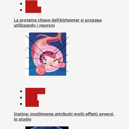
News
Ricerca
La proteina chiave dell’Alzheimer si propaga
utilizzando i neuroni
2
Medicina
News
Salute
Statine: inutilmente attribuiti molti effetti avversi,
lo studio