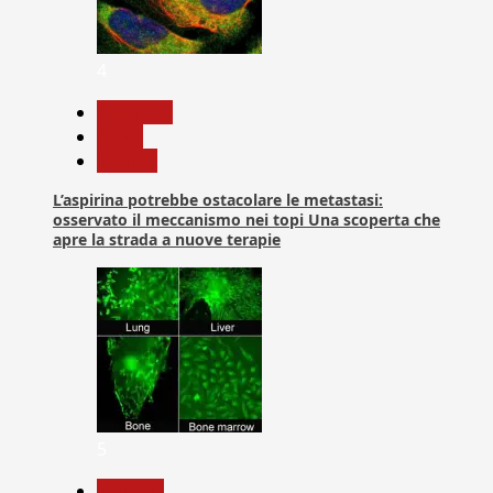
4
Medicina
News
Ricerca
L’aspirina potrebbe ostacolare le metastasi:
osservato il meccanismo nei topi Una scoperta che
apre la strada a nuove terapie
5
biologia