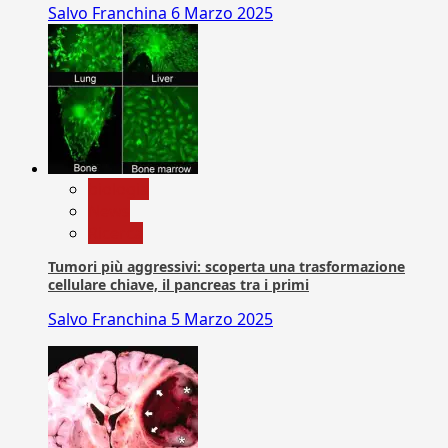
Salvo Franchina
6 Marzo 2025
biologia
News
Ricerca
Tumori più aggressivi: scoperta una trasformazione
cellulare chiave, il pancreas tra i primi
Salvo Franchina
5 Marzo 2025