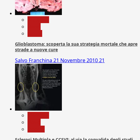
Medicina
News
Salute
Glioblastoma: scoperta la sua strategia mortale che apre
strade a nuove cure
Salvo Franchina
21 Novembre 2010
21
Medicina
News
Ricerca
Sclerosi Multipla e CCSVI: al via la convalida degli studi