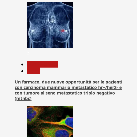
3
Com. Stampa
News
Un farmaco, due nuove opportunità per le pazienti
con carcinoma mammario metastatico hr+/her2- e
con tumore al seno metastatico triplo negativo
(mtnbc)