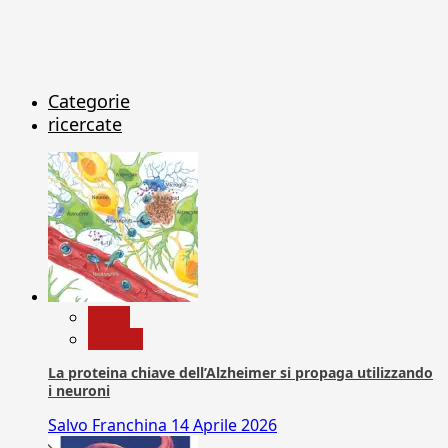
Categorie
ricercate
News
Ricerca
La proteina chiave dell’Alzheimer si propaga utilizzando
i neuroni
Salvo Franchina
14 Aprile 2026