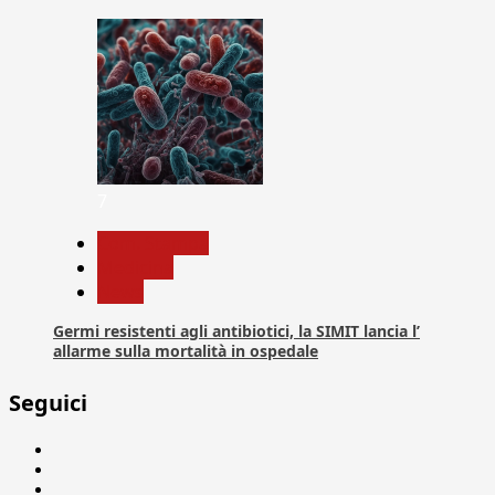
7
Com. Stampa
Medicina
News
Germi resistenti agli antibiotici, la SIMIT lancia l’
allarme sulla mortalità in ospedale
Seguici
Facebook
Linkedin
X