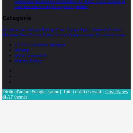
carcinoma mammario metastatico hr+/her2- e con tumore al
seno metastatico triplo negativo (mtnbc)
Categorie
alimentazione
biologia
Biology
Com. Stampa
Epatiti
featured
Genetica
Medicina
News
Ricerca
Salute
Science
Scienza
vaccini
Veterinaria
video
CCSVI e Sclerosi Multipla
Sitemap
Invia Comunicati
Privacy Policy
Facebook
Linkedin
X
Diritto d'autore &copia; {anno} Tutti i diritti riservati.
|
CoverNews
di AF themes.