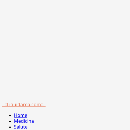
Menu
..::Liquidarea.com::..
principale
Home
Medicina
Salute