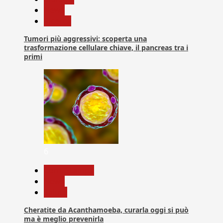
News
Ricerca
Tumori più aggressivi: scoperta una
trasformazione cellulare chiave, il pancreas tra i
primi
6
Com. Stampa
News
Salute
Cheratite da Acanthamoeba, curarla oggi si può
ma è meglio prevenirla