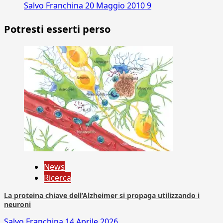
Salvo Franchina
20 Maggio 2010
9
Potresti esserti perso
News
Ricerca
La proteina chiave dell’Alzheimer si propaga utilizzando i
neuroni
Salvo Franchina
14 Aprile 2026