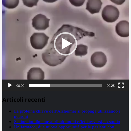
Player
00:00
00:25
Articoli recenti
La proteina chiave dell’Alzheimer si propaga utilizzando i
neuroni
Statine: inutilmente attribuiti molti effetti avversi, lo studio
Un farmaco, due nuove opportunità per le pazienti con