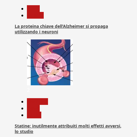
News
Ricerca
La proteina chiave dell’Alzheimer si propaga
utilizzando i neuroni
2
Medicina
News
Salute
Statine: inutilmente attribuiti molti effetti avversi,
lo studio