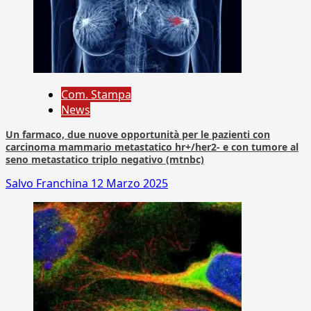
Com. Stampa
News
Un farmaco, due nuove opportunità per le pazienti con
carcinoma mammario metastatico hr+/her2- e con tumore al
seno metastatico triplo negativo (mtnbc)
Salvo Franchina
12 Marzo 2025