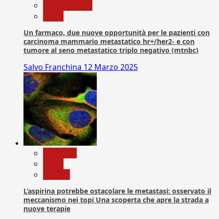
Com. Stampa
News
Un farmaco, due nuove opportunità per le pazienti con
carcinoma mammario metastatico hr+/her2- e con
tumore al seno metastatico triplo negativo (mtnbc)
Salvo Franchina
12 Marzo 2025
Medicina
News
Ricerca
L’aspirina potrebbe ostacolare le metastasi: osservato il
meccanismo nei topi Una scoperta che apre la strada a
nuove terapie