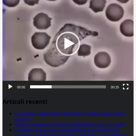
Player
00:00
00:25
Articoli recenti
La proteina chiave dell’Alzheimer si propaga utilizzando i
neuroni
Statine: inutilmente attribuiti molti effetti avversi, lo studio
Un farmaco, due nuove opportunità per le pazienti con
carcinoma mammario metastatico hr+/her2- e con tumore al