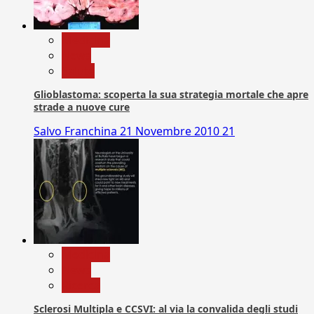
Medicina
News
Salute
Glioblastoma: scoperta la sua strategia mortale che apre
strade a nuove cure
Salvo Franchina
21 Novembre 2010
21
Medicina
News
Ricerca
Sclerosi Multipla e CCSVI: al via la convalida degli studi