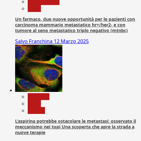
Com. Stampa
News
Un farmaco, due nuove opportunità per le pazienti con
carcinoma mammario metastatico hr+/her2- e con
tumore al seno metastatico triplo negativo (mtnbc)
Salvo Franchina
12 Marzo 2025
Medicina
News
Ricerca
L’aspirina potrebbe ostacolare le metastasi: osservato il
meccanismo nei topi Una scoperta che apre la strada a
nuove terapie