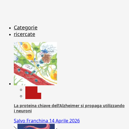
Categorie
ricercate
News
Ricerca
La proteina chiave dell’Alzheimer si propaga utilizzando
i neuroni
Salvo Franchina
14 Aprile 2026