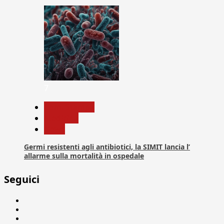
7
Com. Stampa
Medicina
News
Germi resistenti agli antibiotici, la SIMIT lancia l’
allarme sulla mortalità in ospedale
Seguici
Facebook
Linkedin
X