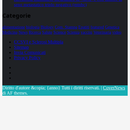
seno metastatico triplo negativo (mtnbc)
Categorie
alimentazione
biologia
Biology
Com. Stampa
Epatiti
featured
Genetica
Medicina
News
Ricerca
Salute
Science
Scienza
vaccini
Veterinaria
video
CCSVI e Sclerosi Multipla
Sitemap
Invia Comunicati
Privacy Policy
Facebook
Linkedin
X
Diritto d'autore &copia; {anno} Tutti i diritti riservati.
|
CoverNews
di AF themes.