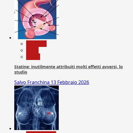
Medicina
News
Salute
Statine: inutilmente attribuiti molti effetti avversi, lo
studio
Salvo Franchina
13 Febbraio 2026