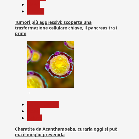
News
Ricerca
Tumori più aggressivi: scoperta una
trasformazione cellulare chiave, il pancreas tra i
primi
6
Com. Stampa
News
Salute
Cheratite da Acanthamoeba, curarla oggi si può
ma è meglio prevenirla