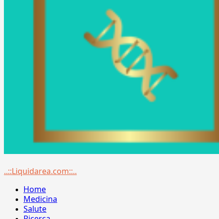
Menu
..::Liquidarea.com::..
principale
Home
Medicina
Salute
Ricerca