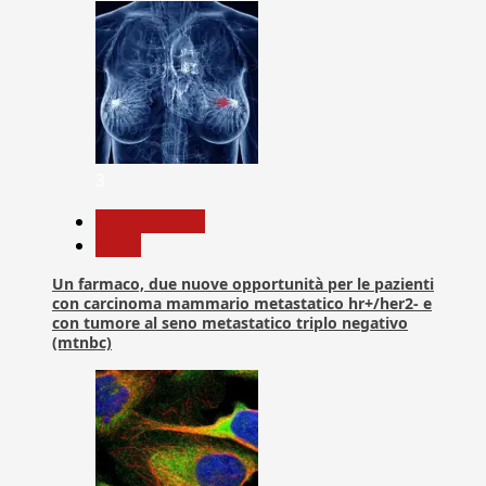
3
Com. Stampa
News
Un farmaco, due nuove opportunità per le pazienti
con carcinoma mammario metastatico hr+/her2- e
con tumore al seno metastatico triplo negativo
(mtnbc)