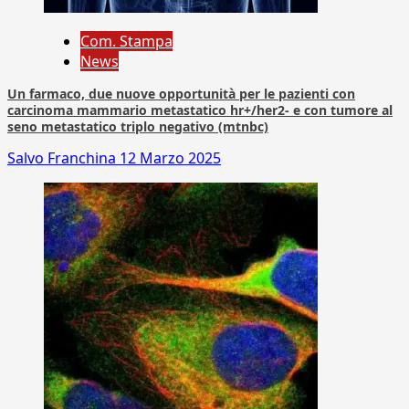
Com. Stampa
News
Un farmaco, due nuove opportunità per le pazienti con
carcinoma mammario metastatico hr+/her2- e con tumore al
seno metastatico triplo negativo (mtnbc)
Salvo Franchina
12 Marzo 2025