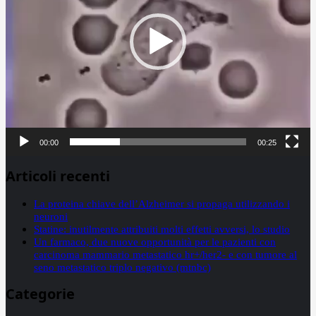
00:00
00:25
Articoli recenti
La proteina chiave dell’Alzheimer si propaga utilizzando i
neuroni
Statine: inutilmente attribuiti molti effetti avversi, lo studio
Un farmaco, due nuove opportunità per le pazienti con
carcinoma mammario metastatico hr+/her2- e con tumore al
seno metastatico triplo negativo (mtnbc)
Categorie