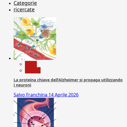
Categorie
ricercate
News
Ricerca
La proteina chiave dell’Alzheimer si propaga utilizzando
i neuroni
Salvo Franchina
14 Aprile 2026