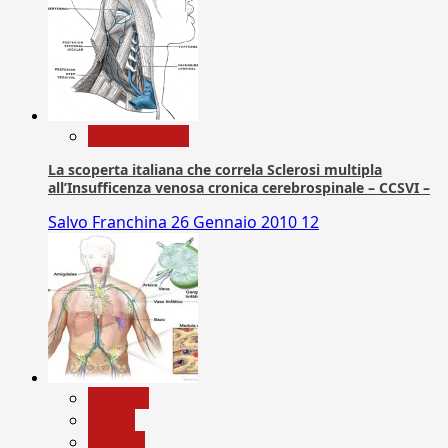
Com. Stampa
La scoperta italiana che correla Sclerosi multipla
all’Insufficenza venosa cronica cerebrospinale – CCSVI –
Salvo Franchina
26 Gennaio 2010
12
biologia
Salute
Scienza