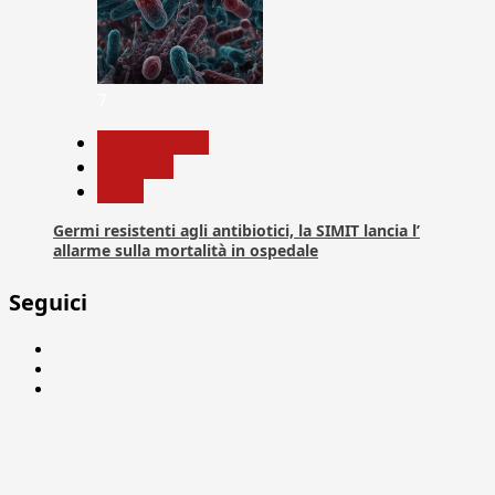
7
Com. Stampa
Medicina
News
Germi resistenti agli antibiotici, la SIMIT lancia l’
allarme sulla mortalità in ospedale
Seguici
Facebook
Linkedin
X