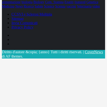
alimentazione
biologia
Biology
Com. Stampa
Epatiti
featured
Genetica
Medicina
News
Ricerca
Salute
Science
Scienza
vaccini
Veterinaria
video
CCSVI e Sclerosi Multipla
Sitemap
Invia Comunicati
Privacy Policy
Facebook
Linkedin
X
Diritto d'autore &copia; {anno} Tutti i diritti riservati.
|
CoverNews
di AF themes.