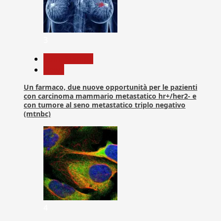
3
Com. Stampa
News
Un farmaco, due nuove opportunità per le pazienti
con carcinoma mammario metastatico hr+/her2- e
con tumore al seno metastatico triplo negativo
(mtnbc)
4