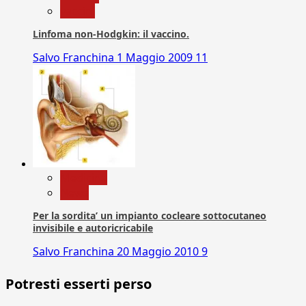
vaccini
Linfoma non-Hodgkin: il vaccino.
Salvo Franchina
1 Maggio 2009
11
Medicina
News
Per la sordita’ un impianto cocleare sottocutaneo
invisibile e autoricricabile
Salvo Franchina
20 Maggio 2010
9
Potresti esserti perso