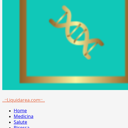
Menu
..::Liquidarea.com::..
principale
Home
Medicina
Salute
Ricerca