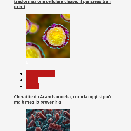
trasformazione cellulare chiave, il pancreas tra i
primi
6
Com. Stampa
News
Salute
Cheratite da Acanthamoeba, curarla oggi si può
ma è meglio prevenirla