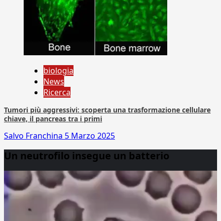
biologia
News
Ricerca
Tumori più aggressivi: scoperta una trasformazione cellulare
chiave, il pancreas tra i primi
Salvo Franchina
5 Marzo 2025
Un neutrofilo insegue un batterio
Video
Player