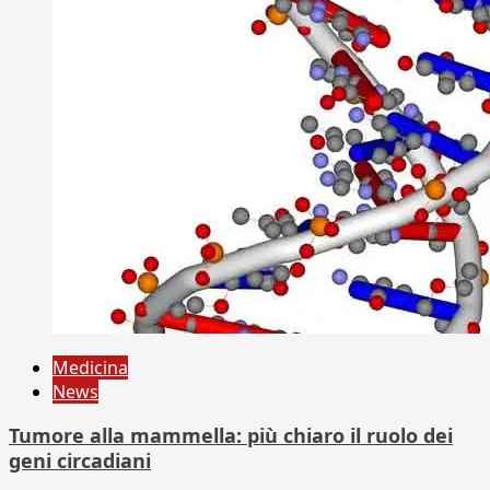
Medicina
News
Tumore alla mammella: più chiaro il ruolo dei
geni circadiani