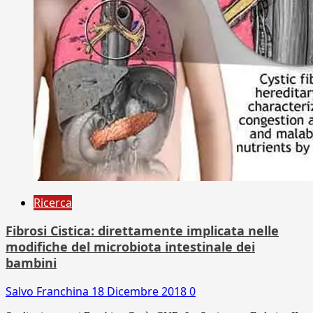
Ricerca
Fibrosi Cistica: direttamente implicata nelle
modifiche del microbiota intestinale dei
bambini
Salvo Franchina
18 Dicembre 2018
0