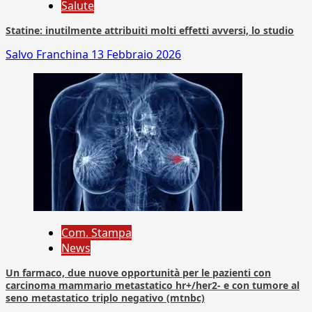
Salute
Statine: inutilmente attribuiti molti effetti avversi, lo studio
Salvo Franchina
13 Febbraio 2026
Com. Stampa
News
Un farmaco, due nuove opportunità per le pazienti con
carcinoma mammario metastatico hr+/her2- e con tumore al
seno metastatico triplo negativo (mtnbc)