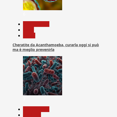
6
Com. Stampa
News
Salute
Cheratite da Acanthamoeba, curarla oggi si può
ma è meglio prevenirla
7
Com. Stampa
Medicina