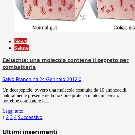
News
Salute
Celiachia: una molecola contiene il segreto per
combatterla
Salvo Franchina
24 Gennaio 2012
0
Un decapeptide, ovvero una molecola costituita da 10 aminoacidi,
naturalmente presente nella frazione proteica di alcuni cereali,
potrebbe combattere la...
Leggi tutto
Paginazione
2
3
4
Successivo
1
degli
Ultimi inserimenti