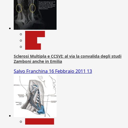
Medicina
News
Ricerca
Sclerosi Multipla e CCSVI: al via la convalida degli studi
Zamboni anche in Emilia
Salvo Franchina
16 Febbraio 2011
13
Com. Stampa