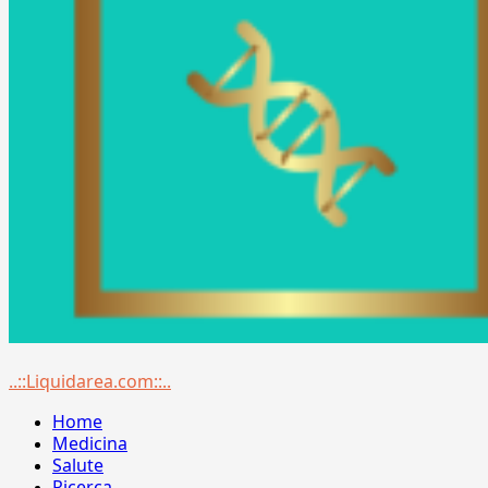
Menu
..::Liquidarea.com::..
principale
Home
Medicina
Salute
Ricerca