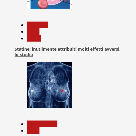
2
Medicina
News
Salute
Statine: inutilmente attribuiti molti effetti avversi,
lo studio
3
Com. Stampa
News