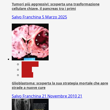
Tumori più aggressivi: scoperta una trasformazione
cellulare chiave, il pancreas tra i primi
Salvo Franchina
5 Marzo 2025
Medicina
News
Salute
Glioblastoma: scoperta la sua strategia mortale che apre
strade a nuove cure
Salvo Franchina
21 Novembre 2010
21