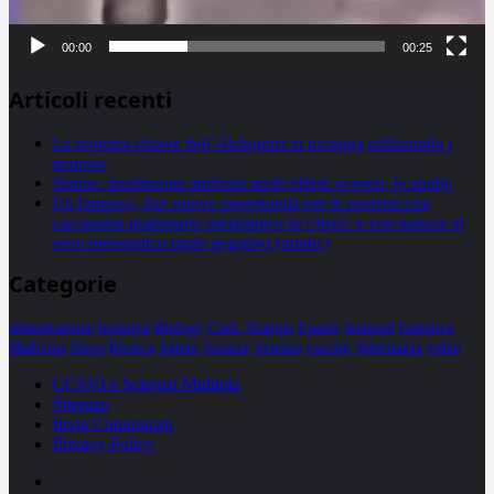
00:00
00:25
Articoli recenti
La proteina chiave dell’Alzheimer si propaga utilizzando i
neuroni
Statine: inutilmente attribuiti molti effetti avversi, lo studio
Un farmaco, due nuove opportunità per le pazienti con
carcinoma mammario metastatico hr+/her2- e con tumore al
seno metastatico triplo negativo (mtnbc)
Categorie
alimentazione
biologia
Biology
Com. Stampa
Epatiti
featured
Genetica
Medicina
News
Ricerca
Salute
Science
Scienza
vaccini
Veterinaria
video
CCSVI e Sclerosi Multipla
Sitemap
Invia Comunicati
Privacy Policy
Facebook