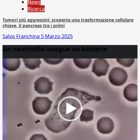
News
Ricerca
Tumori più aggressivi: scoperta una trasformazione cellulare
chiave, il pancreas tra i primi
Salvo Franchina
5 Marzo 2025
Un neutrofilo insegue un batterio
Video
Player