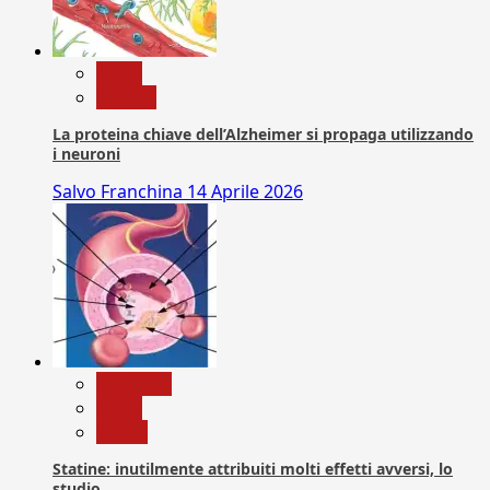
News
Ricerca
La proteina chiave dell’Alzheimer si propaga utilizzando
i neuroni
Salvo Franchina
14 Aprile 2026
Medicina
News
Salute
Statine: inutilmente attribuiti molti effetti avversi, lo
studio