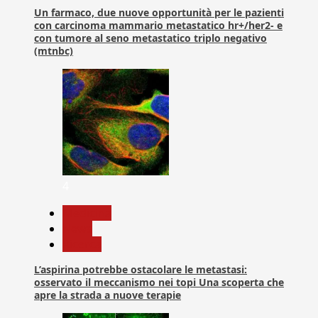
Un farmaco, due nuove opportunità per le pazienti
con carcinoma mammario metastatico hr+/her2- e
con tumore al seno metastatico triplo negativo
(mtnbc)
4
Medicina
News
Ricerca
L’aspirina potrebbe ostacolare le metastasi:
osservato il meccanismo nei topi Una scoperta che
apre la strada a nuove terapie