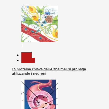
articoli
1
News
Ricerca
La proteina chiave dell’Alzheimer si propaga
utilizzando i neuroni