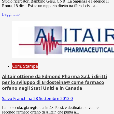
Studio ricercatori Bambino Gesù, CNR, La Sapienza e Federico II
Roma, 18 dic.– Esiste un rapporto diretto tra fibrosi cistica...
Leggi tutto
Com. Stampa
Alitair ottiene da Edmond Pharma S.r.l. i diritti
per lo sviluppo di Erdosteina® come farmaco
orfano negli Stati Uniti e in Canada
Salvo Franchina
28 Settembre 2013
0
La molecola, già registrata in 43 Paesi, è destinata a divenire il
secondo farmaco orfano di Alitair, che punta a...