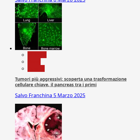
biologia
News
Ricerca
Tumori più aggressivi: scoperta una trasformazione
cellulare chiave, il pancreas tra i primi
Salvo Franchina
5 Marzo 2025