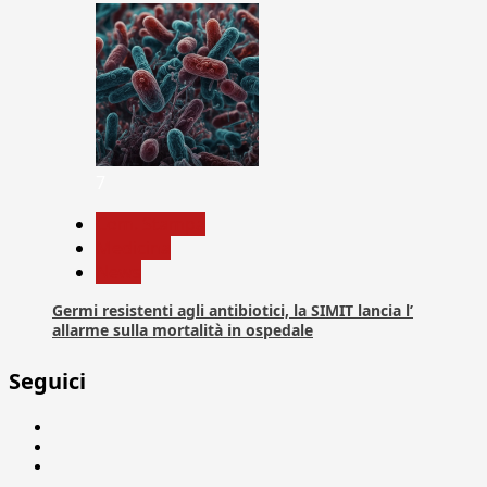
7
Com. Stampa
Medicina
News
Germi resistenti agli antibiotici, la SIMIT lancia l’
allarme sulla mortalità in ospedale
Seguici
Facebook
Linkedin
X