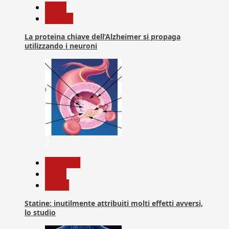
News
Ricerca
La proteina chiave dell’Alzheimer si propaga
utilizzando i neuroni
2
Medicina
News
Salute
Statine: inutilmente attribuiti molti effetti avversi,
lo studio