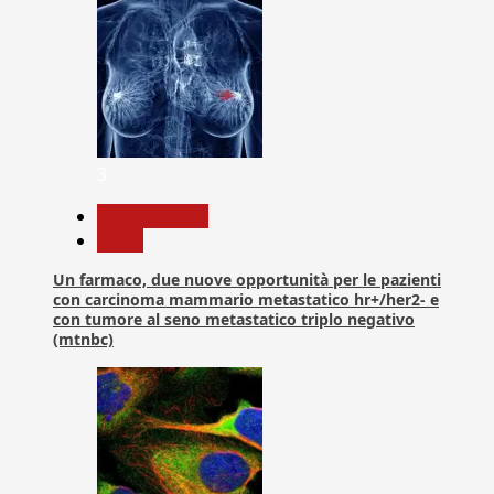
3
Com. Stampa
News
Un farmaco, due nuove opportunità per le pazienti
con carcinoma mammario metastatico hr+/her2- e
con tumore al seno metastatico triplo negativo
(mtnbc)