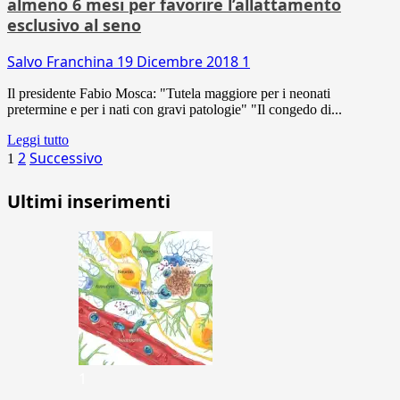
almeno 6 mesi per favorire l’allattamento
esclusivo al seno
Salvo Franchina
19 Dicembre 2018
1
Il presidente Fabio Mosca: "Tutela maggiore per i neonati
pretermine e per i nati con gravi patologie" "Il congedo di...
Leggi tutto
Paginazione
2
Successivo
1
degli
Ultimi inserimenti
articoli
1