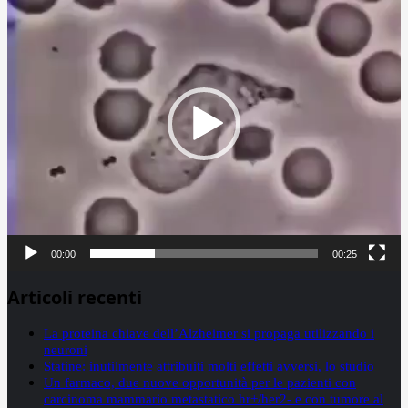
Player
00:00
00:25
Articoli recenti
La proteina chiave dell’Alzheimer si propaga utilizzando i
neuroni
Statine: inutilmente attribuiti molti effetti avversi, lo studio
Un farmaco, due nuove opportunità per le pazienti con
carcinoma mammario metastatico hr+/her2- e con tumore al