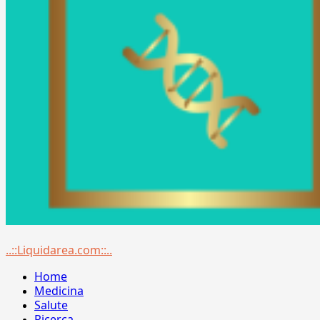
Menu
..::Liquidarea.com::..
principale
Home
Medicina
Salute
Ricerca