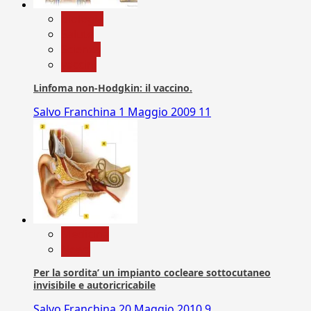
biologia
Salute
Scienza
vaccini
Linfoma non-Hodgkin: il vaccino.
Salvo Franchina
1 Maggio 2009
11
Medicina
News
Per la sordita’ un impianto cocleare sottocutaneo
invisibile e autoricricabile
Salvo Franchina
20 Maggio 2010
9