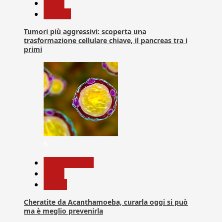
News
Ricerca
Tumori più aggressivi: scoperta una
trasformazione cellulare chiave, il pancreas tra i
primi
6
Com. Stampa
News
Salute
Cheratite da Acanthamoeba, curarla oggi si può
ma è meglio prevenirla