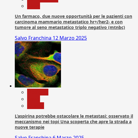
News
Un farmaco, due nuove opportunità per le pazienti con
carcinoma mammario metastatico hr+/her2- e con
tumore al seno metastatico triplo negativo (mtnbc)
Salvo Franchina
12 Marzo 2025
Medicina
News
Ricerca
L’aspirina potrebbe ostacolare le metastasi: osservato il
meccanismo nei topi Una scoperta che apre la strada a
nuove terapie
Salvo Franchina
6 Marzo 2025