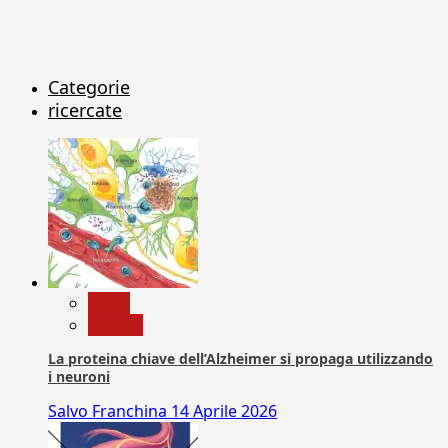
Categorie
ricercate
News
Ricerca
La proteina chiave dell’Alzheimer si propaga utilizzando
i neuroni
Salvo Franchina
14 Aprile 2026