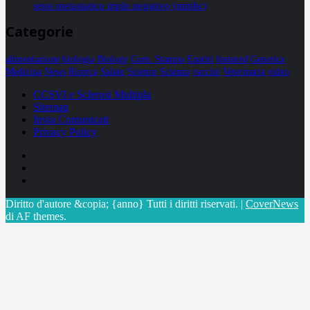
seno metastatico triplo negativo (mtnbc)
Categorie
alimentazione
biologia
Biology
Com. Stampa
Epatiti
featured
Genetica
Medicina
News
Ricerca
Salute
Science
Scienza
vaccini
Veterinaria
video
CCSVI e Sclerosi Multipla
Sitemap
Invia Comunicati
Privacy Policy
Facebook
Linkedin
X
Diritto d'autore &copia; {anno} Tutti i diritti riservati.
|
CoverNews
di AF themes.