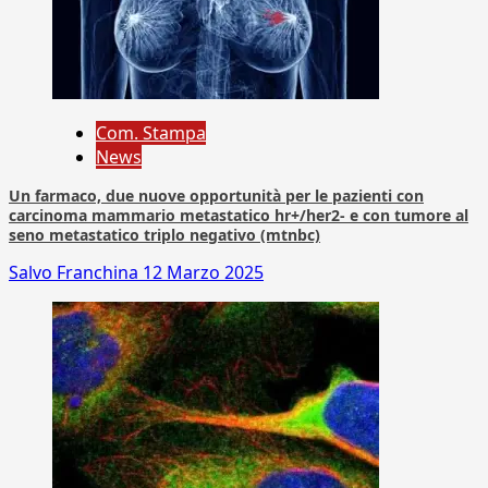
Com. Stampa
News
Un farmaco, due nuove opportunità per le pazienti con
carcinoma mammario metastatico hr+/her2- e con tumore al
seno metastatico triplo negativo (mtnbc)
Salvo Franchina
12 Marzo 2025