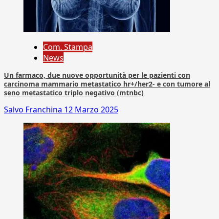
Com. Stampa
News
Un farmaco, due nuove opportunità per le pazienti con
carcinoma mammario metastatico hr+/her2- e con tumore al
seno metastatico triplo negativo (mtnbc)
Salvo Franchina
12 Marzo 2025