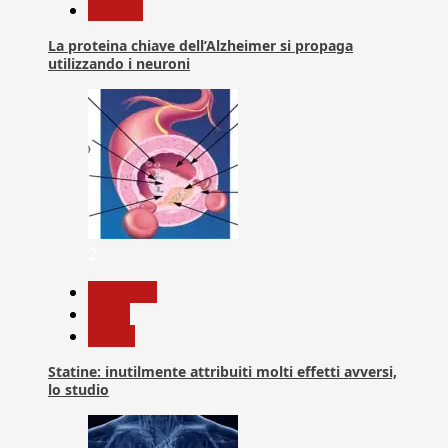
Ricerca
La proteina chiave dell’Alzheimer si propaga
utilizzando i neuroni
2
Medicina
News
Salute
Statine: inutilmente attribuiti molti effetti avversi,
lo studio