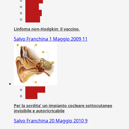
biologia
Salute
Scienza
vaccini
Linfoma non-Hodgkin: il vaccino.
Salvo Franchina
1 Maggio 2009
11
Medicina
News
Per la sordita’ un impianto cocleare sottocutaneo
invisibile e autoricricabile
Salvo Franchina
20 Maggio 2010
9