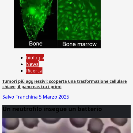
biologia
News
Ricerca
Tumori più aggressivi: scoperta una trasformazione cellulare
chiave, il pancreas tra i primi
Salvo Franchina
5 Marzo 2025
Un neutrofilo insegue un batterio
Video
Player