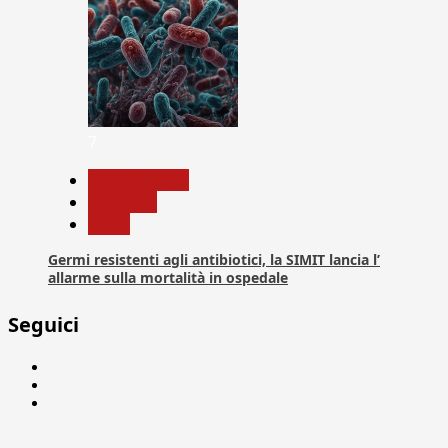
7
Com. Stampa
Medicina
News
Germi resistenti agli antibiotici, la SIMIT lancia l’
allarme sulla mortalità in ospedale
Seguici
Facebook
Linkedin
X