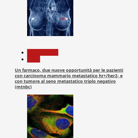
3
Com. Stampa
News
Un farmaco, due nuove opportunità per le pazienti
con carcinoma mammario metastatico hr+/her2- e
con tumore al seno metastatico triplo negativo
(mtnbc)