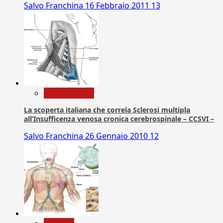
Salvo Franchina
16 Febbraio 2011
13
Com. Stampa
La scoperta italiana che correla Sclerosi multipla
all’Insufficenza venosa cronica cerebrospinale – CCSVI –
Salvo Franchina
26 Gennaio 2010
12