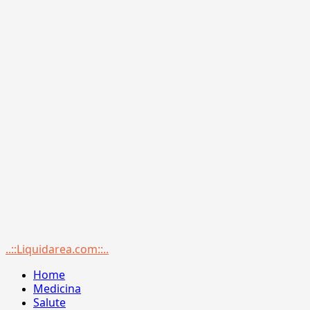
Menu
..::Liquidarea.com::..
principale
Home
Medicina
Salute