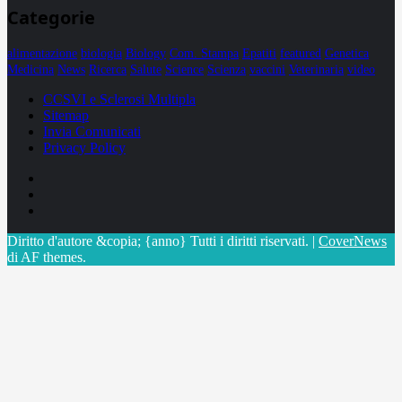
Categorie
alimentazione
biologia
Biology
Com. Stampa
Epatiti
featured
Genetica
Medicina
News
Ricerca
Salute
Science
Scienza
vaccini
Veterinaria
video
CCSVI e Sclerosi Multipla
Sitemap
Invia Comunicati
Privacy Policy
Facebook
Linkedin
X
Diritto d'autore &copia; {anno} Tutti i diritti riservati.
|
CoverNews
di AF themes.