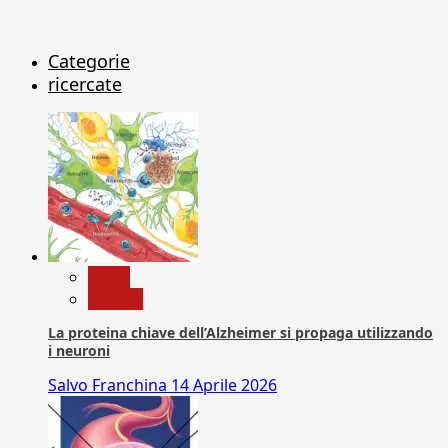
Categorie
ricercate
News
Ricerca
La proteina chiave dell’Alzheimer si propaga utilizzando
i neuroni
Salvo Franchina
14 Aprile 2026