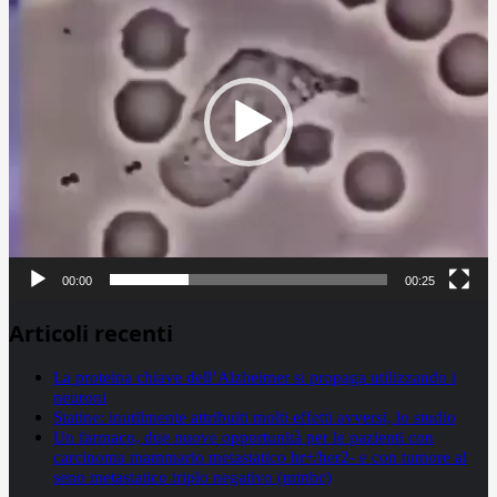
00:00
00:25
Articoli recenti
La proteina chiave dell’Alzheimer si propaga utilizzando i
neuroni
Statine: inutilmente attribuiti molti effetti avversi, lo studio
Un farmaco, due nuove opportunità per le pazienti con
carcinoma mammario metastatico hr+/her2- e con tumore al
seno metastatico triplo negativo (mtnbc)