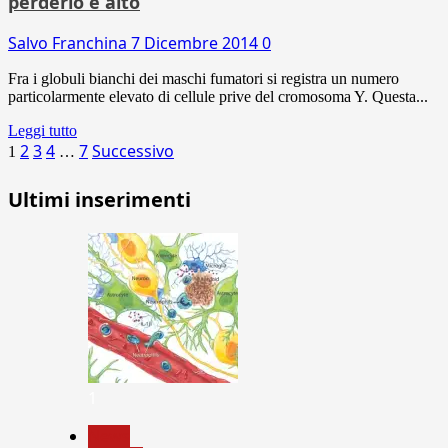
perderlo è alto
Salvo Franchina
7 Dicembre 2014
0
Fra i globuli bianchi dei maschi fumatori si registra un numero
particolarmente elevato di cellule prive del cromosoma Y. Questa...
Leggi tutto
Paginazione
2
3
4
7
Successivo
1
…
degli
Ultimi inserimenti
articoli
1
News