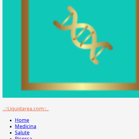
Menu
..::Liquidarea.com::..
principale
Home
Medicina
Salute
Ricerca