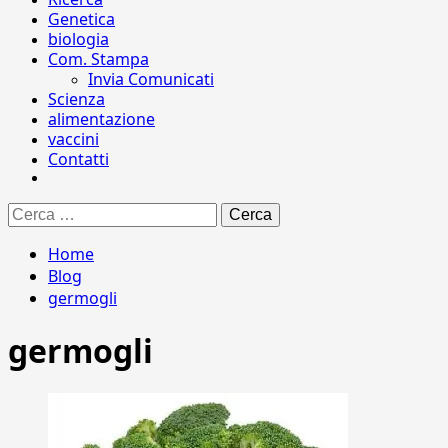
Genetica
biologia
Com. Stampa
Invia Comunicati
Scienza
alimentazione
vaccini
Contatti
Ricerca
per:
Home
Blog
germogli
germogli