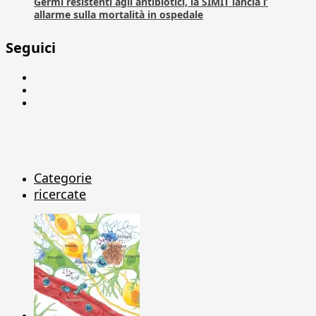
Germi resistenti agli antibiotici, la SIMIT lancia l’
allarme sulla mortalità in ospedale
Seguici
Facebook
Linkedin
X
Categorie
ricercate