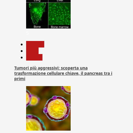
5
biologia
News
Ricerca
Tumori più aggressivi: scoperta una
trasformazione cellulare chiave, il pancreas tra i
primi