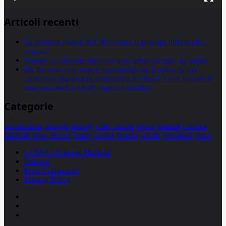
Articoli recenti
La proteina chiave dell’Alzheimer si propaga utilizzando i
neuroni
Statine: inutilmente attribuiti molti effetti avversi, lo studio
Un farmaco, due nuove opportunità per le pazienti con
carcinoma mammario metastatico hr+/her2- e con tumore al
seno metastatico triplo negativo (mtnbc)
Categorie
alimentazione
biologia
Biology
Com. Stampa
Epatiti
featured
Genetica
Medicina
News
Ricerca
Salute
Science
Scienza
vaccini
Veterinaria
video
CCSVI e Sclerosi Multipla
Sitemap
Invia Comunicati
Privacy Policy
Facebook
Linkedin
X