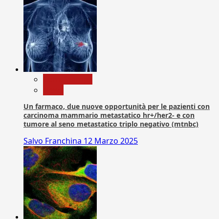
Com. Stampa
News
Un farmaco, due nuove opportunità per le pazienti con
carcinoma mammario metastatico hr+/her2- e con
tumore al seno metastatico triplo negativo (mtnbc)
Salvo Franchina
12 Marzo 2025