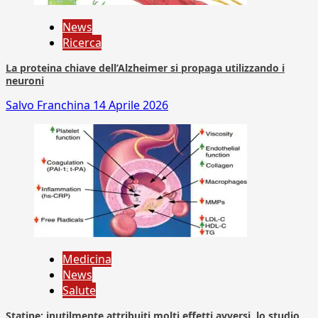
News
Ricerca
La proteina chiave dell’Alzheimer si propaga utilizzando i
neuroni
Salvo Franchina
14 Aprile 2026
Medicina
News
Salute
Statine: inutilmente attribuiti molti effetti avversi, lo studio