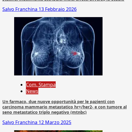
Salvo Franchina
13 Febbraio 2026
Com. Stampa
News
Un farmaco, due nuove opportunità per le pazienti con
carcinoma mammario metastatico hr+/her2- e con tumore al
seno metastatico triplo negativo (mtnbc)
Salvo Franchina
12 Marzo 2025