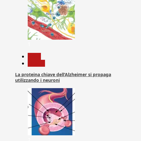
1
News
Ricerca
La proteina chiave dell’Alzheimer si propaga
utilizzando i neuroni
2