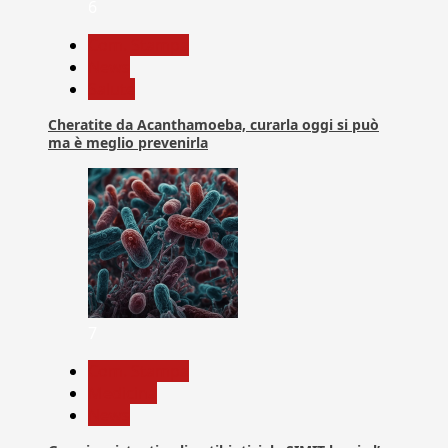
6
Com. Stampa
News
Salute
Cheratite da Acanthamoeba, curarla oggi si può
ma è meglio prevenirla
7
Com. Stampa
Medicina
News