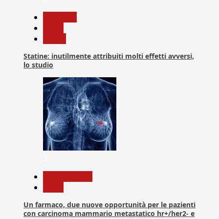
Medicina
News
Salute
Statine: inutilmente attribuiti molti effetti avversi,
lo studio
3
Com. Stampa
News
Un farmaco, due nuove opportunità per le pazienti
con carcinoma mammario metastatico hr+/her2- e