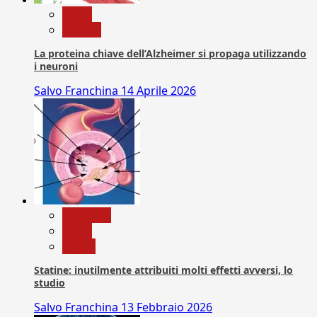
News
Ricerca
La proteina chiave dell’Alzheimer si propaga utilizzando
i neuroni
Salvo Franchina
14 Aprile 2026
Medicina
News
Salute
Statine: inutilmente attribuiti molti effetti avversi, lo
studio
Salvo Franchina
13 Febbraio 2026