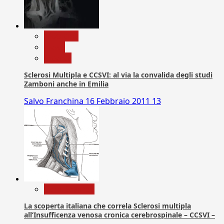
Medicina
News
Ricerca
Sclerosi Multipla e CCSVI: al via la convalida degli studi
Zamboni anche in Emilia
Salvo Franchina
16 Febbraio 2011
13
Com. Stampa
La scoperta italiana che correla Sclerosi multipla
all’Insufficenza venosa cronica cerebrospinale – CCSVI –