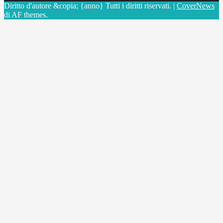
Diritto d'autore &copia; {anno} Tutti i diritti riservati.
|
CoverNews
di AF themes.