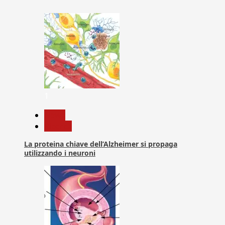
1
News
Ricerca
La proteina chiave dell’Alzheimer si propaga
utilizzando i neuroni