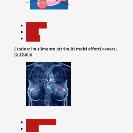
2
Medicina
News
Salute
Statine: inutilmente attribuiti molti effetti avversi,
lo studio
3
Com. Stampa
News