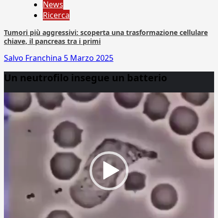
News
Ricerca
Tumori più aggressivi: scoperta una trasformazione cellulare
chiave, il pancreas tra i primi
Salvo Franchina
5 Marzo 2025
Un neutrofilo insegue un batterio
Video
Player