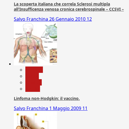
La scoperta italiana che correla Sclerosi multipla
all’Insufficenza venosa cronica cerebrospinale – CCSVI –
Salvo Franchina
26 Gennaio 2010
12
biologia
Salute
Scienza
vaccini
Linfoma non-Hodgkin: il vaccino.
Salvo Franchina
1 Maggio 2009
11