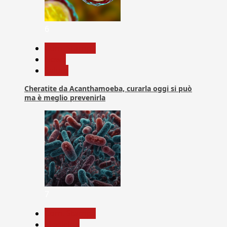
6
Com. Stampa
News
Salute
Cheratite da Acanthamoeba, curarla oggi si può
ma è meglio prevenirla
7
Com. Stampa
Medicina