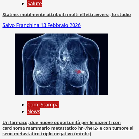
Salute
Statine: inutilmente attribuiti molti effetti avversi, lo studio
Salvo Franchina
13 Febbraio 2026
Com. Stampa
News
Un farmaco, due nuove opportunità per le pazienti con
carcinoma mammario metastatico hr+/her2- e con tumore al
seno metastatico triplo negativo (mtnbc)