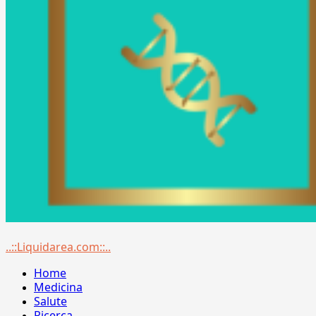
Menu
..::Liquidarea.com::..
principale
Home
Medicina
Salute
Ricerca