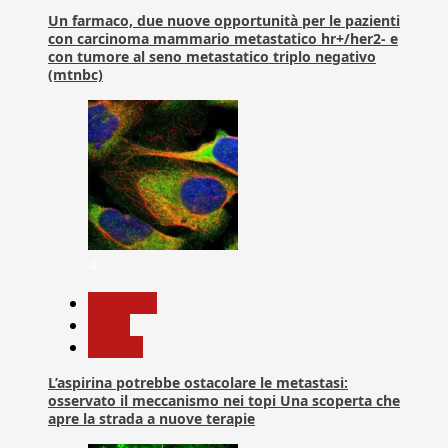
Un farmaco, due nuove opportunità per le pazienti
con carcinoma mammario metastatico hr+/her2- e
con tumore al seno metastatico triplo negativo
(mtnbc)
4
Medicina
News
Ricerca
L’aspirina potrebbe ostacolare le metastasi:
osservato il meccanismo nei topi Una scoperta che
apre la strada a nuove terapie