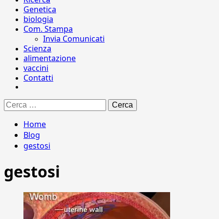
Genetica
biologia
Com. Stampa
Invia Comunicati
Scienza
alimentazione
vaccini
Contatti
Ricerca
per:
Home
Blog
gestosi
gestosi