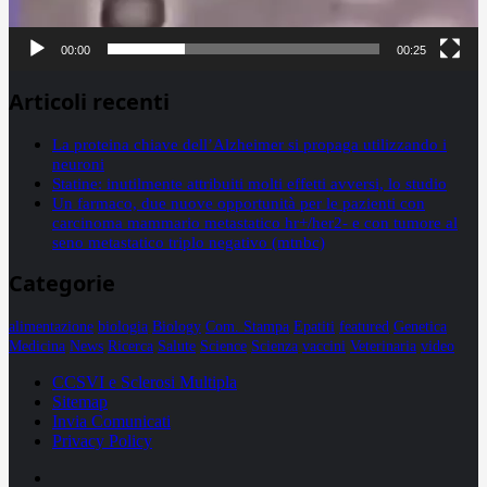
00:00
00:25
Articoli recenti
La proteina chiave dell’Alzheimer si propaga utilizzando i
neuroni
Statine: inutilmente attribuiti molti effetti avversi, lo studio
Un farmaco, due nuove opportunità per le pazienti con
carcinoma mammario metastatico hr+/her2- e con tumore al
seno metastatico triplo negativo (mtnbc)
Categorie
alimentazione
biologia
Biology
Com. Stampa
Epatiti
featured
Genetica
Medicina
News
Ricerca
Salute
Science
Scienza
vaccini
Veterinaria
video
CCSVI e Sclerosi Multipla
Sitemap
Invia Comunicati
Privacy Policy
Facebook