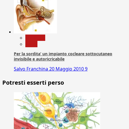
Medicina
News
Per la sordita’ un impianto cocleare sottocutaneo
invisibile e autoricricabile
Salvo Franchina
20 Maggio 2010
9
Potresti esserti perso