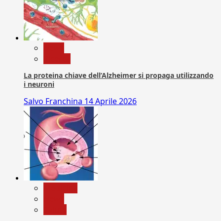
News
Ricerca
La proteina chiave dell’Alzheimer si propaga utilizzando
i neuroni
Salvo Franchina
14 Aprile 2026
Medicina
News
Salute