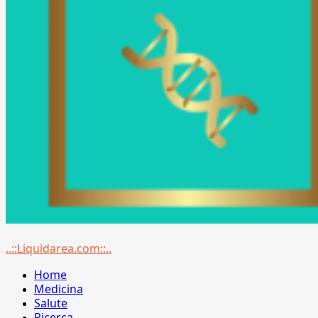
Menu
..::Liquidarea.com::..
principale
Home
Medicina
Salute
Ricerca