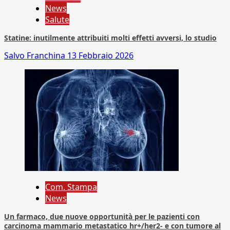
News
Salute
Statine: inutilmente attribuiti molti effetti avversi, lo studio
Salvo Franchina
13 Febbraio 2026
Com. Stampa
News
Un farmaco, due nuove opportunità per le pazienti con
carcinoma mammario metastatico hr+/her2- e con tumore al