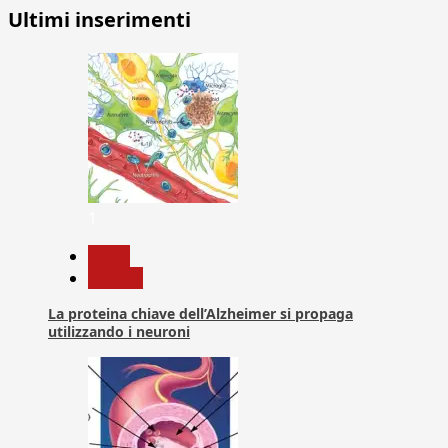
Ultimi inserimenti
1
News
Ricerca
La proteina chiave dell’Alzheimer si propaga
utilizzando i neuroni