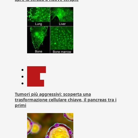
5
biologia
News
Ricerca
Tumori più aggressivi: scoperta una
trasformazione cellulare chiave, il pancreas tra i
primi