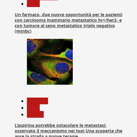
News
Un farmaco, due nuove opportunità per le pazienti
con carcinoma mammario metastatico hr+/her2- e
con tumore al seno metastatico triplo negativo
(mtnbc)
4
Medicina
News
Ricerca
L’aspirina potrebbe ostacolare le metastasi:
osservato il meccanismo nei topi Una scoperta che
apre la strada a nuove terapie