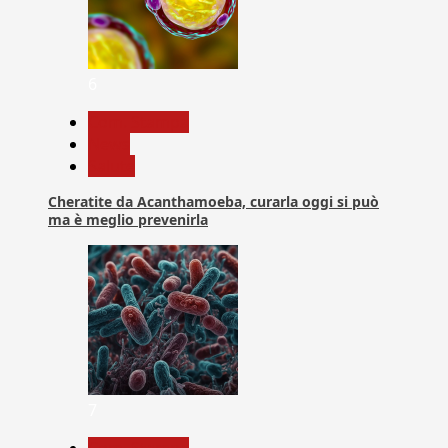
6
Com. Stampa
News
Salute
Cheratite da Acanthamoeba, curarla oggi si può
ma è meglio prevenirla
7
Com. Stampa