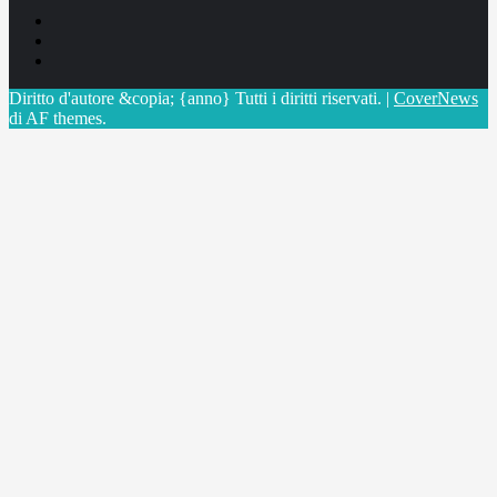
Facebook
Linkedin
X
Diritto d'autore &copia; {anno} Tutti i diritti riservati.
|
CoverNews
di AF themes.