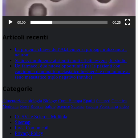
00:00
00:25
Articoli recenti
La proteina chiave dell’Alzheimer si propaga utilizzando i
neuroni
Statine: inutilmente attribuiti molti effetti avversi, lo studio
Un farmaco, due nuove opportunità per le pazienti con
carcinoma mammario metastatico hr+/her2- e con tumore al
seno metastatico triplo negativo (mtnbc)
Categorie
alimentazione
biologia
Biology
Com. Stampa
Epatiti
featured
Genetica
Medicina
News
Ricerca
Salute
Science
Scienza
vaccini
Veterinaria
video
CCSVI e Sclerosi Multipla
Sitemap
Invia Comunicati
Privacy Policy