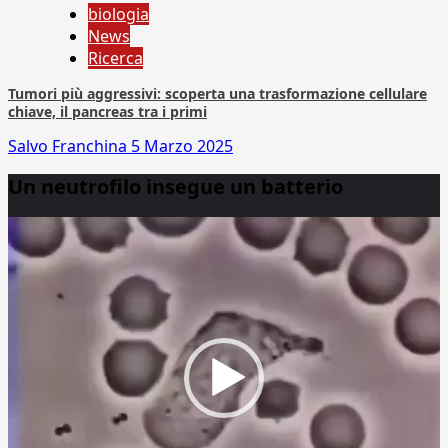
biologia
News
Ricerca
Tumori più aggressivi: scoperta una trasformazione cellulare
chiave, il pancreas tra i primi
Salvo Franchina
5 Marzo 2025
Un neutrofilo insegue un batterio
Video
Player