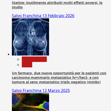
Statine: inutilmente attribuiti molti effetti avversi, lo
studio
Salvo Franchina
13 Febbraio 2026
Com. Stampa
News
Un farmaco, due nuove opportunità per le pazienti con
carcinoma mammario metastatico hr+/her2- e con
tumore al seno metastatico triplo negativo (mtnbc)
Salvo Franchina
12 Marzo 2025