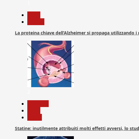
1
News
Ricerca
La proteina chiave dell’Alzheimer si propaga utilizzando i
2
Medicina
News
Salute
Statine: inutilmente attribuiti molti effetti avversi, lo stu