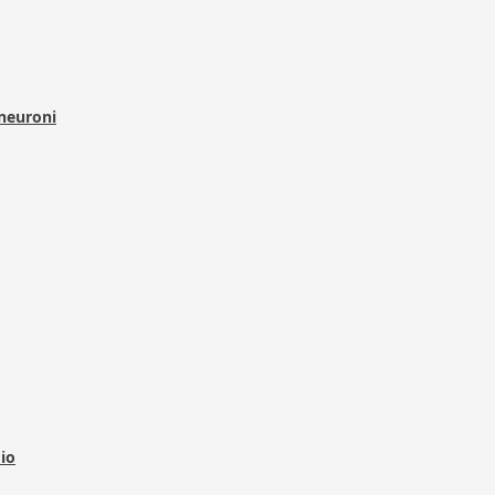
 neuroni
dio