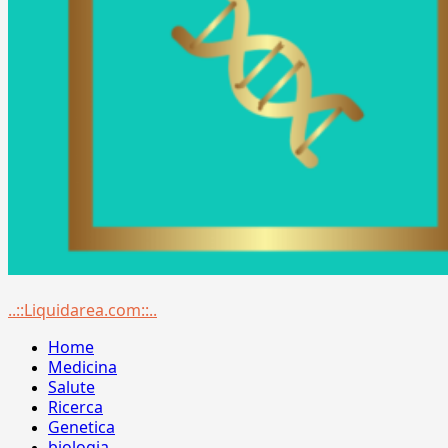
Menu
..::Liquidarea.com::..
principale
Home
Medicina
Salute
Ricerca
Genetica
biologia