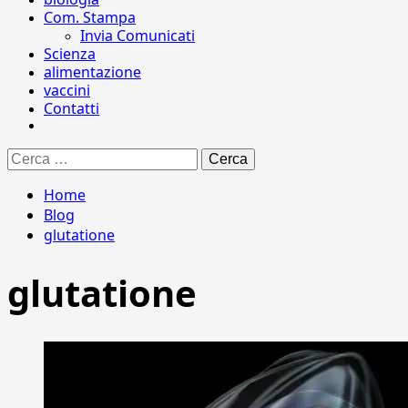
Com. Stampa
Invia Comunicati
Scienza
alimentazione
vaccini
Contatti
Ricerca
per:
Home
Blog
glutatione
glutatione