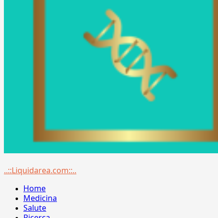
Menu
..::Liquidarea.com::..
principale
Home
Medicina
Salute
Ricerca