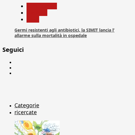
Com. Stampa
Medicina
News
Germi resistenti agli antibiotici, la SIMIT lancia l’
allarme sulla mortalità in ospedale
Seguici
Facebook
Linkedin
X
Categorie
ricercate