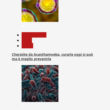
6
Com. Stampa
News
Salute
Cheratite da Acanthamoeba, curarla oggi si può
ma è meglio prevenirla
7