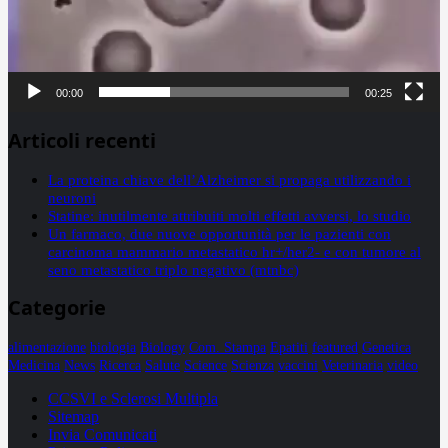
00:00
00:25
Articoli recenti
La proteina chiave dell’Alzheimer si propaga utilizzando i
neuroni
Statine: inutilmente attribuiti molti effetti avversi, lo studio
Un farmaco, due nuove opportunità per le pazienti con
carcinoma mammario metastatico hr+/her2- e con tumore al
seno metastatico triplo negativo (mtnbc)
Categorie
alimentazione
biologia
Biology
Com. Stampa
Epatiti
featured
Genetica
Medicina
News
Ricerca
Salute
Science
Scienza
vaccini
Veterinaria
video
CCSVI e Sclerosi Multipla
Sitemap
Invia Comunicati