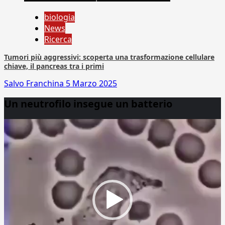
biologia
News
Ricerca
Tumori più aggressivi: scoperta una trasformazione cellulare
chiave, il pancreas tra i primi
Salvo Franchina
5 Marzo 2025
Un neutrofilo insegue un batterio
Video
Player