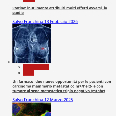
Statine: inutilmente attribuiti molti effetti avversi, lo
studio
Salvo Franchina
13 Febbraio 2026
Com. Stampa
News
Un farmaco, due nuove opportunità per le pazienti con
carcinoma mammario metastatico hr+/her2- e con
tumore al seno metastatico triplo negativo (mtnbc)
Salvo Franchina
12 Marzo 2025