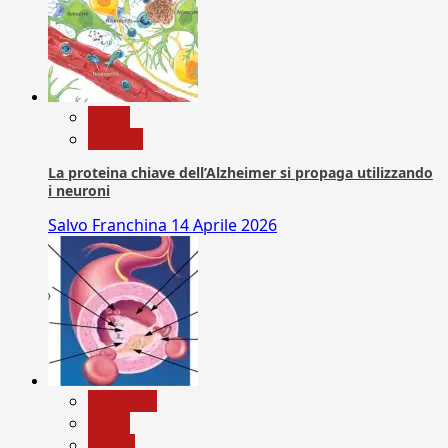
News
Ricerca
La proteina chiave dell’Alzheimer si propaga utilizzando
i neuroni
Salvo Franchina
14 Aprile 2026
Medicina
News
Salute