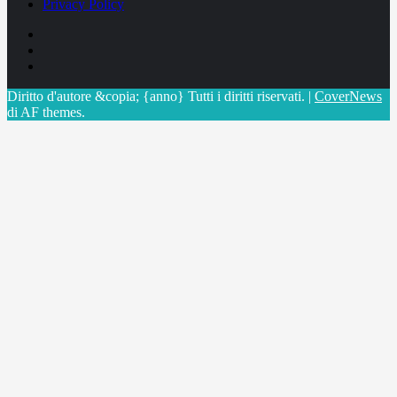
Privacy Policy
Facebook
Linkedin
X
Diritto d'autore &copia; {anno} Tutti i diritti riservati.
|
CoverNews
di AF themes.