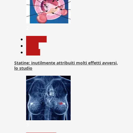
2
Medicina
News
Salute
Statine: inutilmente attribuiti molti effetti avversi,
lo studio
3