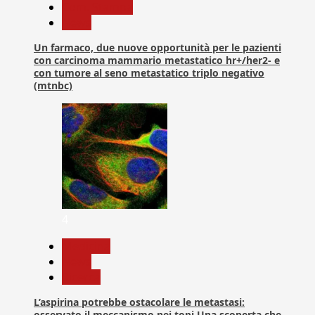
Com. Stampa
News
Un farmaco, due nuove opportunità per le pazienti
con carcinoma mammario metastatico hr+/her2- e
con tumore al seno metastatico triplo negativo
(mtnbc)
4
Medicina
News
Ricerca
L’aspirina potrebbe ostacolare le metastasi:
osservato il meccanismo nei topi Una scoperta che