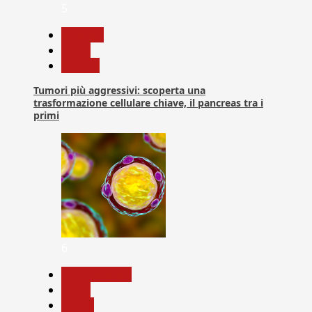
5
biologia
News
Ricerca
Tumori più aggressivi: scoperta una
trasformazione cellulare chiave, il pancreas tra i
primi
6
Com. Stampa
News
Salute