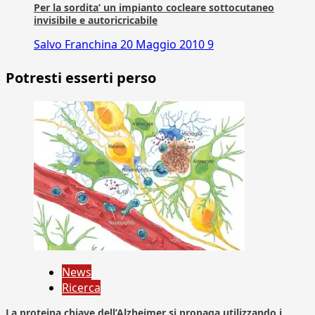
Per la sordita’ un impianto cocleare sottocutaneo
invisibile e autoricricabile
Salvo Franchina
20 Maggio 2010
9
Potresti esserti perso
News
Ricerca
La proteina chiave dell’Alzheimer si propaga utilizzando i