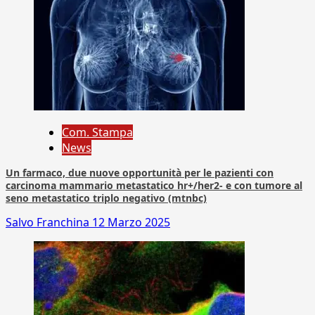
Com. Stampa
News
Un farmaco, due nuove opportunità per le pazienti con
carcinoma mammario metastatico hr+/her2- e con tumore al
seno metastatico triplo negativo (mtnbc)
Salvo Franchina
12 Marzo 2025