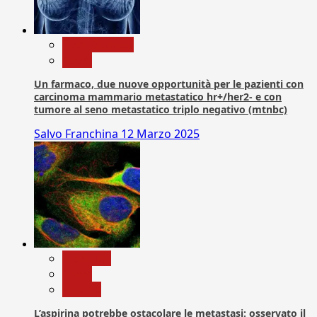
Com. Stampa
News
Un farmaco, due nuove opportunità per le pazienti con
carcinoma mammario metastatico hr+/her2- e con
tumore al seno metastatico triplo negativo (mtnbc)
Salvo Franchina
12 Marzo 2025
Medicina
News
Ricerca
L’aspirina potrebbe ostacolare le metastasi: osservato il