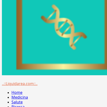
Menu
..::Liquidarea.com::..
principale
Home
Medicina
Salute
Ricerca