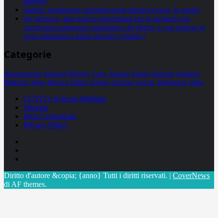
neuroni
Statine: inutilmente attribuiti molti effetti avversi, lo studio
Un farmaco, due nuove opportunità per le pazienti con
carcinoma mammario metastatico hr+/her2- e con tumore al
seno metastatico triplo negativo (mtnbc)
Categorie
alimentazione
biologia
Biology
Com. Stampa
Epatiti
featured
Genetica
Medicina
News
Ricerca
Salute
Science
Scienza
vaccini
Veterinaria
video
CCSVI e Sclerosi Multipla
Sitemap
Invia Comunicati
Privacy Policy
Facebook
Linkedin
X
Diritto d'autore &copia; {anno} Tutti i diritti riservati.
|
CoverNews
di AF themes.