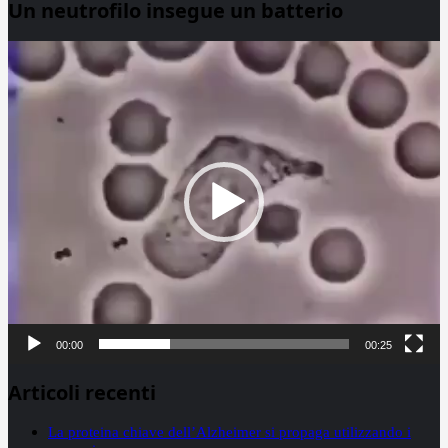
Un neutrofilo insegue un batterio
Video
Player
00:00
00:25
Articoli recenti
La proteina chiave dell’Alzheimer si propaga utilizzando i