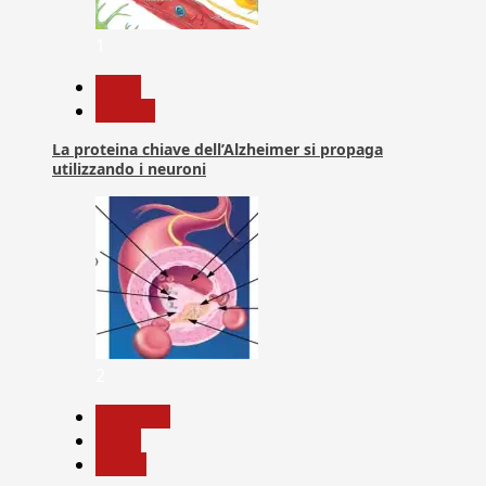
1
News
Ricerca
La proteina chiave dell’Alzheimer si propaga
utilizzando i neuroni
2
Medicina
News
Salute