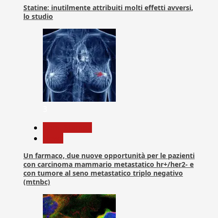
Statine: inutilmente attribuiti molti effetti avversi,
lo studio
3
Com. Stampa
News
Un farmaco, due nuove opportunità per le pazienti
con carcinoma mammario metastatico hr+/her2- e
con tumore al seno metastatico triplo negativo
(mtnbc)