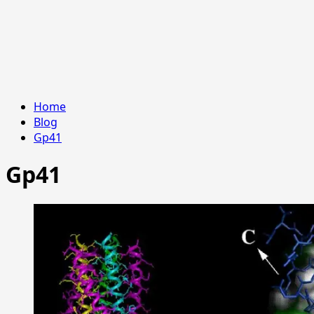
Home
Blog
Gp41
Gp41