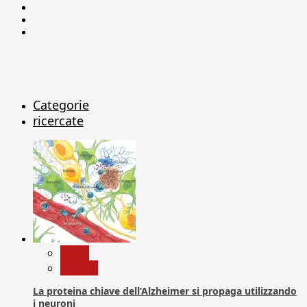
Facebook
Linkedin
X
Categorie
ricercate
News
Ricerca
La proteina chiave dell’Alzheimer si propaga utilizzando
i neuroni