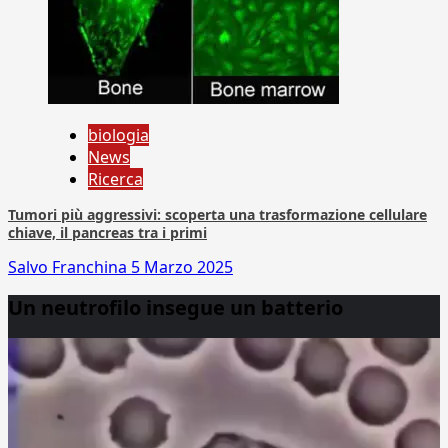
biologia
News
Ricerca
Tumori più aggressivi: scoperta una trasformazione cellulare
chiave, il pancreas tra i primi
Salvo Franchina
5 Marzo 2025
Un neutrofilo insegue un batterio
Video
Player