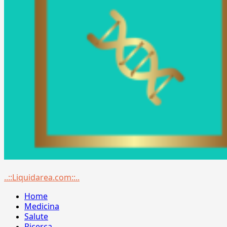
Menu
..::Liquidarea.com::..
principale
Home
Medicina
Salute
Ricerca