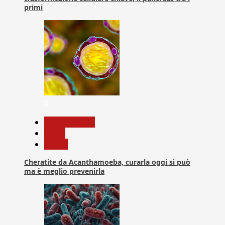
primi
6
Com. Stampa
News
Salute
Cheratite da Acanthamoeba, curarla oggi si può
ma è meglio prevenirla