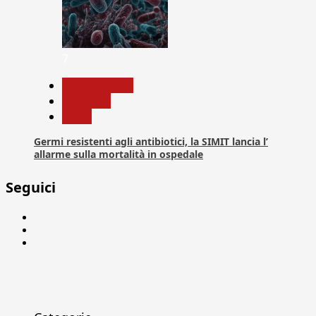
7
Com. Stampa
Medicina
News
Germi resistenti agli antibiotici, la SIMIT lancia l’
allarme sulla mortalità in ospedale
Seguici
Facebook
Linkedin
X