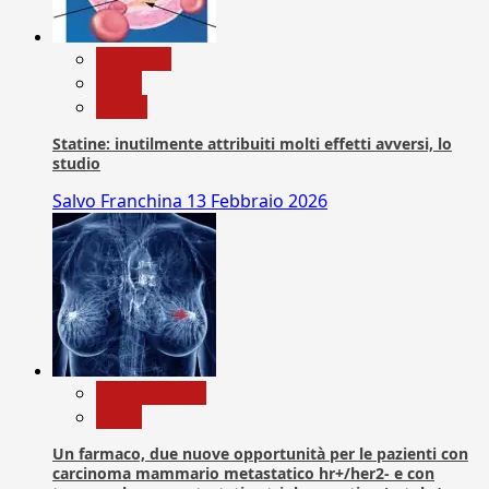
Medicina
News
Salute
Statine: inutilmente attribuiti molti effetti avversi, lo
studio
Salvo Franchina
13 Febbraio 2026
Com. Stampa
News
Un farmaco, due nuove opportunità per le pazienti con
carcinoma mammario metastatico hr+/her2- e con