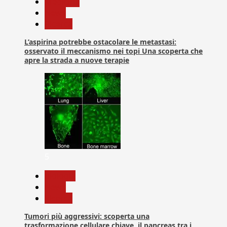
Medicina
News
Ricerca
L’aspirina potrebbe ostacolare le metastasi:
osservato il meccanismo nei topi Una scoperta che
apre la strada a nuove terapie
5
biologia
News
Ricerca
Tumori più aggressivi: scoperta una
trasformazione cellulare chiave, il pancreas tra i