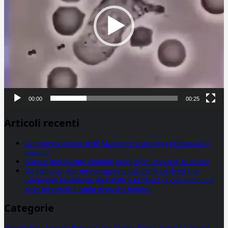
00:00
00:25
Articoli recenti
La proteina chiave dell’Alzheimer si propaga utilizzando i
neuroni
Statine: inutilmente attribuiti molti effetti avversi, lo studio
Un farmaco, due nuove opportunità per le pazienti con
carcinoma mammario metastatico hr+/her2- e con tumore al
seno metastatico triplo negativo (mtnbc)
Categorie