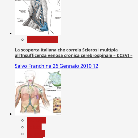
Com. Stampa
La scoperta italiana che correla Sclerosi multipla
all’Insufficenza venosa cronica cerebrospinale – CCSVI –
Salvo Franchina
26 Gennaio 2010
12
biologia
Salute
Scienza