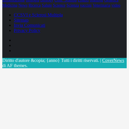
alimentazione
biologia
Biology
Com. Stampa
Epatiti
featured
Genetica
Medicina
News
Ricerca
Salute
Science
Scienza
vaccini
Veterinaria
video
CCSVI e Sclerosi Multipla
Sitemap
Invia Comunicati
Privacy Policy
Facebook
Linkedin
X
Diritto d'autore &copia; {anno} Tutti i diritti riservati.
|
CoverNews
di AF themes.