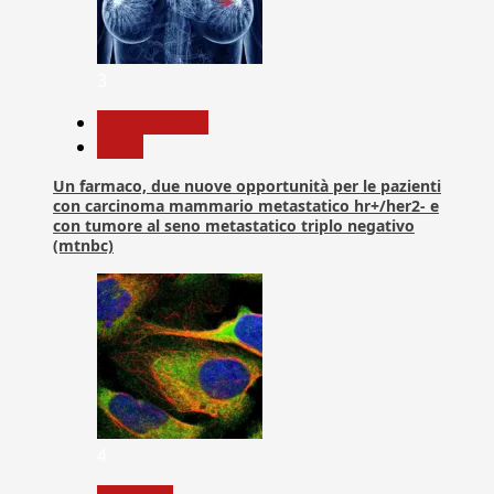
3
Com. Stampa
News
Un farmaco, due nuove opportunità per le pazienti
con carcinoma mammario metastatico hr+/her2- e
con tumore al seno metastatico triplo negativo
(mtnbc)
4