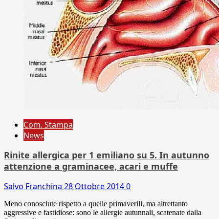
Com. Stampa
News
Rinite allergica per 1 emiliano su 5. In autunno
attenzione a graminacee, acari e muffe
Salvo Franchina
28 Ottobre 2014
0
Meno conosciute rispetto a quelle primaverili, ma altrettanto
aggressive e fastidiose: sono le allergie autunnali, scatenate dalla