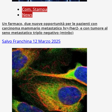
Com. Stampa
News
Un farmaco, due nuove opportunità per le pazienti con
carcinoma mammario metastatico hr+/her2- e con tumore al
seno metastatico triplo negativo (mtnbc)
Salvo Franchina
12 Marzo 2025