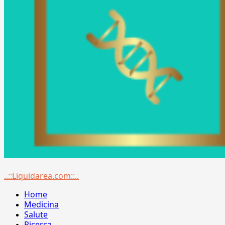
Menu
..::Liquidarea.com::..
principale
Home
Medicina
Salute
Ricerca