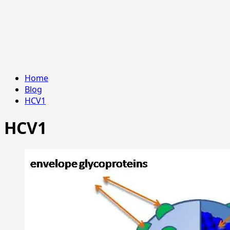
Home
Blog
HCV1
HCV1