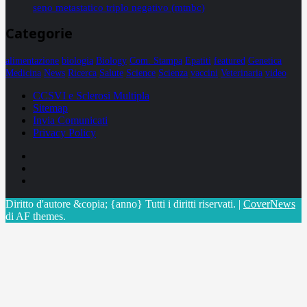
seno metastatico triplo negativo (mtnbc)
Categorie
alimentazione
biologia
Biology
Com. Stampa
Epatiti
featured
Genetica
Medicina
News
Ricerca
Salute
Science
Scienza
vaccini
Veterinaria
video
CCSVI e Sclerosi Multipla
Sitemap
Invia Comunicati
Privacy Policy
Facebook
Linkedin
X
Diritto d'autore &copia; {anno} Tutti i diritti riservati.
|
CoverNews
di AF themes.