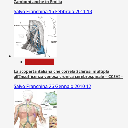
Zamboni anche in Emilia
Salvo Franchina
16 Febbraio 2011
13
Com. Stampa
La scoperta italiana che correla Sclerosi multipla
all’Insufficenza venosa cronica cerebrospinale – CCSVI –
Salvo Franchina
26 Gennaio 2010
12