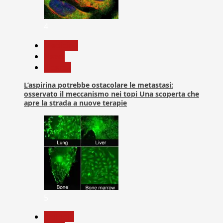
4
Medicina
News
Ricerca
L’aspirina potrebbe ostacolare le metastasi:
osservato il meccanismo nei topi Una scoperta che
apre la strada a nuove terapie
5
biologia