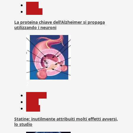
News
Ricerca
La proteina chiave dell’Alzheimer si propaga
utilizzando i neuroni
2
Medicina
News
Salute
Statine: inutilmente attribuiti molti effetti avversi,
lo studio