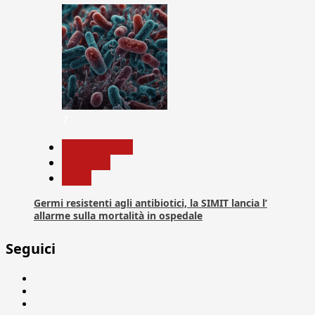
7
Com. Stampa
Medicina
News
Germi resistenti agli antibiotici, la SIMIT lancia l’
allarme sulla mortalità in ospedale
Seguici
Facebook
Linkedin
X