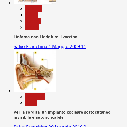
biologia
Salute
Scienza
vaccini
Linfoma non-Hodgkin: il vaccino.
Salvo Franchina
1 Maggio 2009
11
Medicina
News
Per la sordita’ un impianto cocleare sottocutaneo
invisibile e autoricricabile
Salvo Franchina
20 Maggio 2010
9