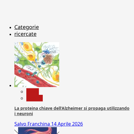
Categorie
ricercate
News
Ricerca
La proteina chiave dell’Alzheimer si propaga utilizzando
i neuroni
Salvo Franchina
14 Aprile 2026