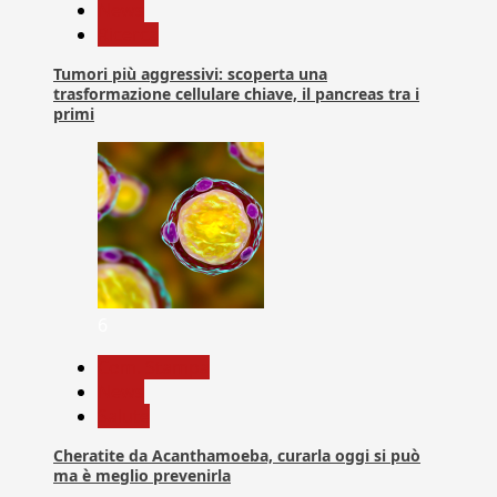
News
Ricerca
Tumori più aggressivi: scoperta una
trasformazione cellulare chiave, il pancreas tra i
primi
6
Com. Stampa
News
Salute
Cheratite da Acanthamoeba, curarla oggi si può
ma è meglio prevenirla