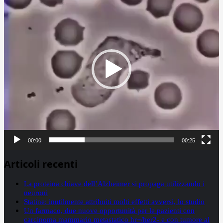
Player
00:00
00:25
Articoli recenti
La proteina chiave dell’Alzheimer si propaga utilizzando i
neuroni
Statine: inutilmente attribuiti molti effetti avversi, lo studio
Un farmaco, due nuove opportunità per le pazienti con
carcinoma mammario metastatico hr+/her2- e con tumore al