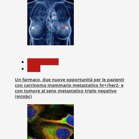
3
Com. Stampa
News
Un farmaco, due nuove opportunità per le pazienti
con carcinoma mammario metastatico hr+/her2- e
con tumore al seno metastatico triplo negativo
(mtnbc)