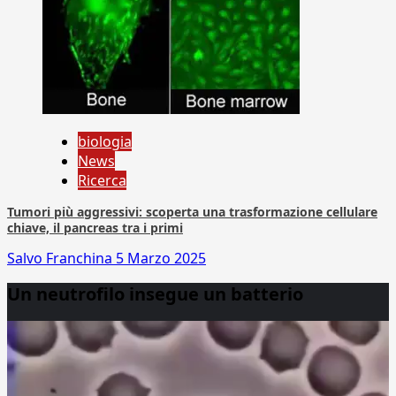
biologia
News
Ricerca
Tumori più aggressivi: scoperta una trasformazione cellulare
chiave, il pancreas tra i primi
Salvo Franchina
5 Marzo 2025
Un neutrofilo insegue un batterio
Video
Player