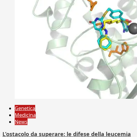
Genetica
Medicina
News
L’ostacolo da superare: le difese della leucemia