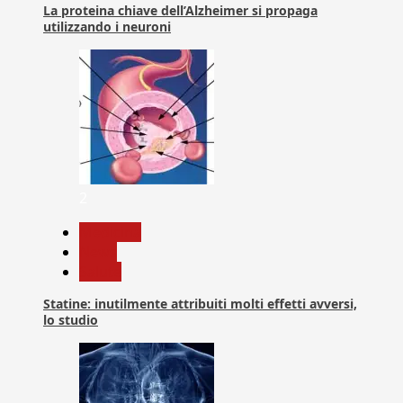
La proteina chiave dell’Alzheimer si propaga
utilizzando i neuroni
2
Medicina
News
Salute
Statine: inutilmente attribuiti molti effetti avversi,
lo studio