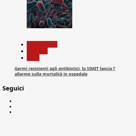
7
Com. Stampa
Medicina
News
Germi resistenti agli antibiotici, la SIMIT lancia l’
allarme sulla mortalità in ospedale
Seguici
Facebook
Linkedin
X