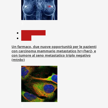
3
Com. Stampa
News
Un farmaco, due nuove opportunità per le pazienti
con carcinoma mammario metastatico hr+/her2- e
con tumore al seno metastatico triplo negativo
(mtnbc)
4