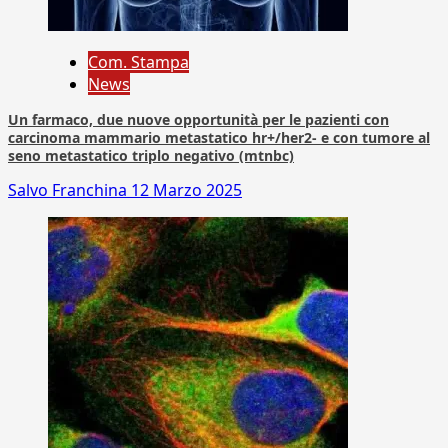
Com. Stampa
News
Un farmaco, due nuove opportunità per le pazienti con
carcinoma mammario metastatico hr+/her2- e con tumore al
seno metastatico triplo negativo (mtnbc)
Salvo Franchina
12 Marzo 2025