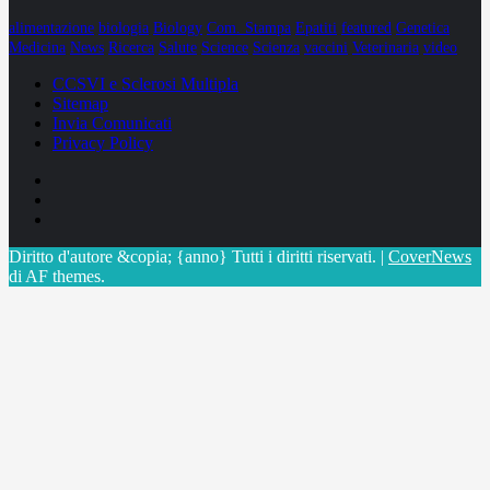
alimentazione
biologia
Biology
Com. Stampa
Epatiti
featured
Genetica
Medicina
News
Ricerca
Salute
Science
Scienza
vaccini
Veterinaria
video
CCSVI e Sclerosi Multipla
Sitemap
Invia Comunicati
Privacy Policy
Facebook
Linkedin
X
Diritto d'autore &copia; {anno} Tutti i diritti riservati.
|
CoverNews
di AF themes.