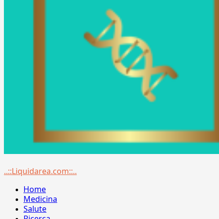
Menu
..::Liquidarea.com::..
principale
Home
Medicina
Salute
Ricerca