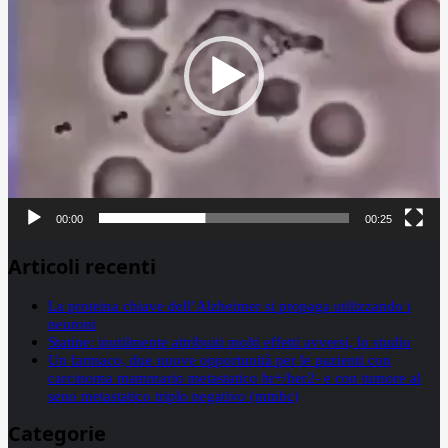
00:00
00:25
Articoli recenti
La proteina chiave dell’Alzheimer si propaga utilizzando i
neuroni
Statine: inutilmente attribuiti molti effetti avversi, lo studio
Un farmaco, due nuove opportunità per le pazienti con
carcinoma mammario metastatico hr+/her2- e con tumore al
seno metastatico triplo negativo (mtnbc)
Categorie