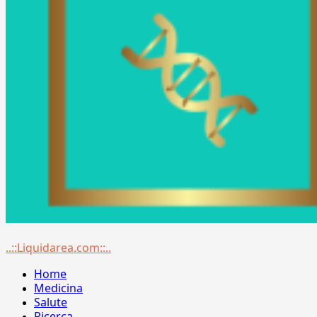
Menu
..::Liquidarea.com::..
principale
Home
Medicina
Salute
Ricerca