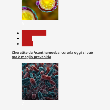
6
Com. Stampa
News
Salute
Cheratite da Acanthamoeba, curarla oggi si può
ma è meglio prevenirla
7