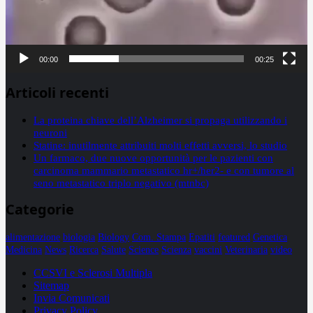
00:00
00:25
Articoli recenti
La proteina chiave dell’Alzheimer si propaga utilizzando i
neuroni
Statine: inutilmente attribuiti molti effetti avversi, lo studio
Un farmaco, due nuove opportunità per le pazienti con
carcinoma mammario metastatico hr+/her2- e con tumore al
seno metastatico triplo negativo (mtnbc)
Categorie
alimentazione
biologia
Biology
Com. Stampa
Epatiti
featured
Genetica
Medicina
News
Ricerca
Salute
Science
Scienza
vaccini
Veterinaria
video
CCSVI e Sclerosi Multipla
Sitemap
Invia Comunicati
Privacy Policy