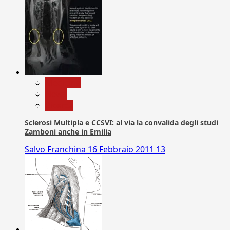
Medicina
News
Ricerca
Sclerosi Multipla e CCSVI: al via la convalida degli studi
Zamboni anche in Emilia
Salvo Franchina
16 Febbraio 2011
13