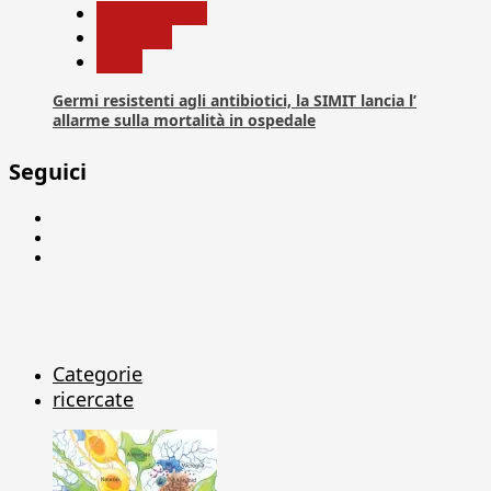
Com. Stampa
Medicina
News
Germi resistenti agli antibiotici, la SIMIT lancia l’
allarme sulla mortalità in ospedale
Seguici
Facebook
Linkedin
X
Categorie
ricercate