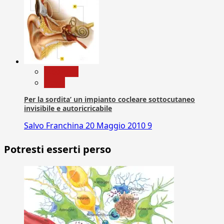
Medicina
News
Per la sordita’ un impianto cocleare sottocutaneo
invisibile e autoricricabile
Salvo Franchina
20 Maggio 2010
9
Potresti esserti perso