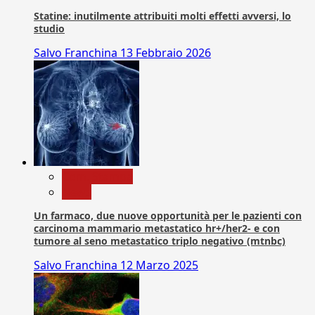
Statine: inutilmente attribuiti molti effetti avversi, lo
studio
Salvo Franchina
13 Febbraio 2026
Com. Stampa
News
Un farmaco, due nuove opportunità per le pazienti con
carcinoma mammario metastatico hr+/her2- e con
tumore al seno metastatico triplo negativo (mtnbc)
Salvo Franchina
12 Marzo 2025