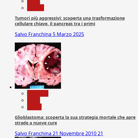
News
Ricerca
Tumori più aggressivi: scoperta una trasformazione
cellulare chiave, il pancreas tra i primi
Salvo Franchina
5 Marzo 2025
Medicina
News
Salute
Glioblastoma: scoperta la sua strategia mortale che apre
strade a nuove cure
Salvo Franchina
21 Novembre 2010
21