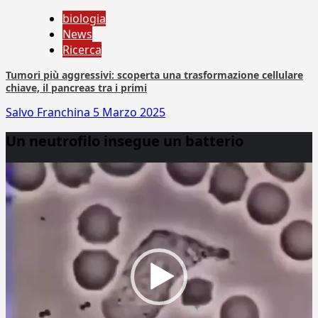
biologia
News
Ricerca
Tumori più aggressivi: scoperta una trasformazione cellulare
chiave, il pancreas tra i primi
Salvo Franchina
5 Marzo 2025
Un neutrofilo insegue un batterio
Video
Player