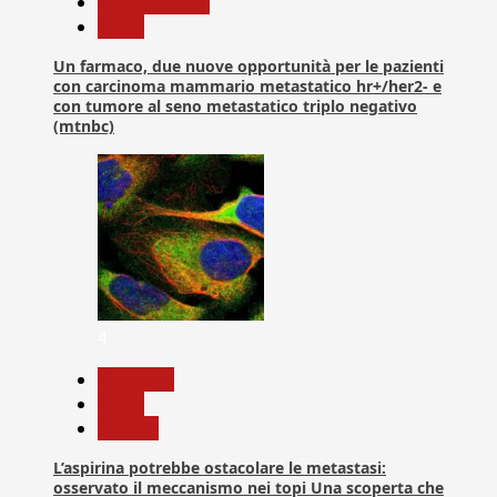
Com. Stampa
News
Un farmaco, due nuove opportunità per le pazienti
con carcinoma mammario metastatico hr+/her2- e
con tumore al seno metastatico triplo negativo
(mtnbc)
4
Medicina
News
Ricerca
L’aspirina potrebbe ostacolare le metastasi:
osservato il meccanismo nei topi Una scoperta che