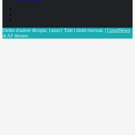
Facebook
Linkedin
X
Diritto d'autore &copia; {anno} Tutti i diritti riservati.
|
CoverNews
di AF themes.