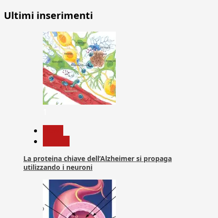
Ultimi inserimenti
1
News
Ricerca
La proteina chiave dell’Alzheimer si propaga
utilizzando i neuroni