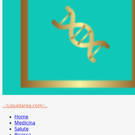
Menu
..::Liquidarea.com::..
principale
Home
Medicina
Salute
Ricerca