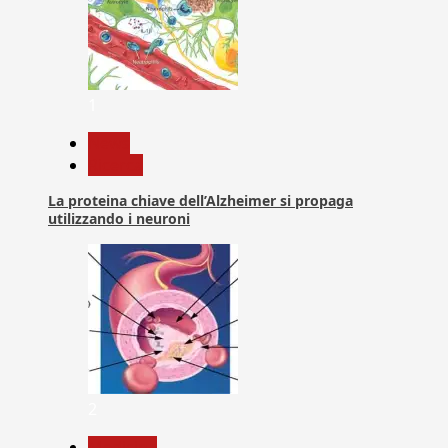
1
News
Ricerca
La proteina chiave dell’Alzheimer si propaga
utilizzando i neuroni
2
Medicina