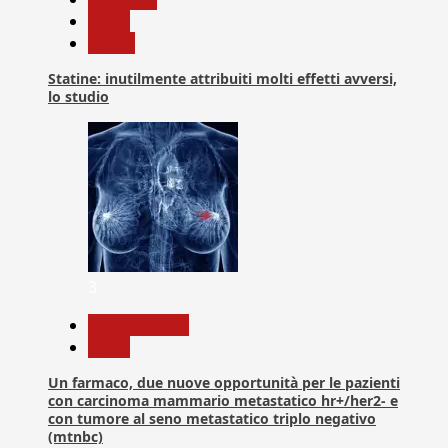
News
Salute
Statine: inutilmente attribuiti molti effetti avversi,
lo studio
3
Com. Stampa
News
Un farmaco, due nuove opportunità per le pazienti
con carcinoma mammario metastatico hr+/her2- e
con tumore al seno metastatico triplo negativo
(mtnbc)