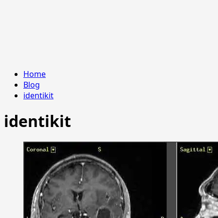
Home
Blog
identikit
identikit