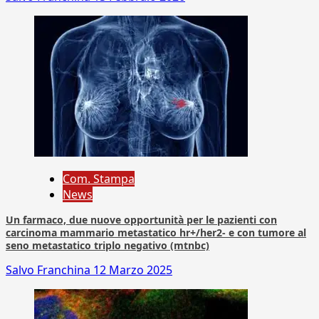
Com. Stampa
News
Un farmaco, due nuove opportunità per le pazienti con
carcinoma mammario metastatico hr+/her2- e con tumore al
seno metastatico triplo negativo (mtnbc)
Salvo Franchina
12 Marzo 2025