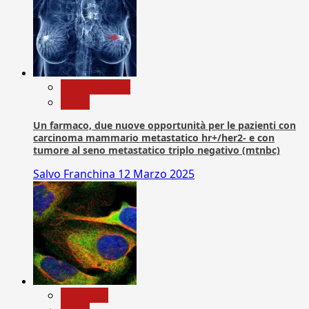
Com. Stampa
News
Un farmaco, due nuove opportunità per le pazienti con
carcinoma mammario metastatico hr+/her2- e con
tumore al seno metastatico triplo negativo (mtnbc)
Salvo Franchina
12 Marzo 2025
Medicina