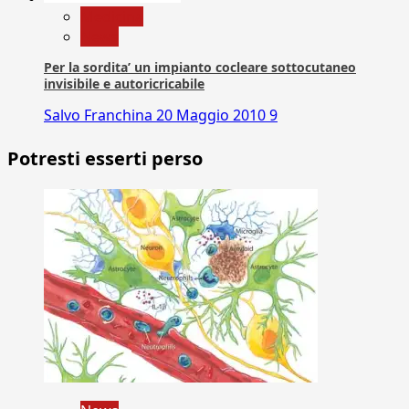
Medicina
News
Per la sordita’ un impianto cocleare sottocutaneo
invisibile e autoricricabile
Salvo Franchina
20 Maggio 2010
9
Potresti esserti perso