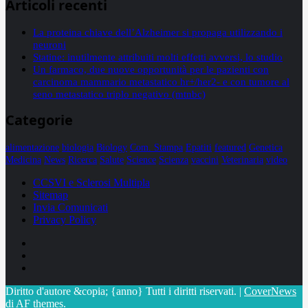
Articoli recenti
La proteina chiave dell’Alzheimer si propaga utilizzando i
neuroni
Statine: inutilmente attribuiti molti effetti avversi, lo studio
Un farmaco, due nuove opportunità per le pazienti con
carcinoma mammario metastatico hr+/her2- e con tumore al
seno metastatico triplo negativo (mtnbc)
Categorie
alimentazione
biologia
Biology
Com. Stampa
Epatiti
featured
Genetica
Medicina
News
Ricerca
Salute
Science
Scienza
vaccini
Veterinaria
video
CCSVI e Sclerosi Multipla
Sitemap
Invia Comunicati
Privacy Policy
Facebook
Linkedin
X
Diritto d'autore &copia; {anno} Tutti i diritti riservati.
|
CoverNews
di AF themes.