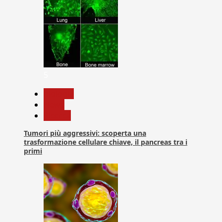
5
biologia
News
Ricerca
Tumori più aggressivi: scoperta una
trasformazione cellulare chiave, il pancreas tra i
primi