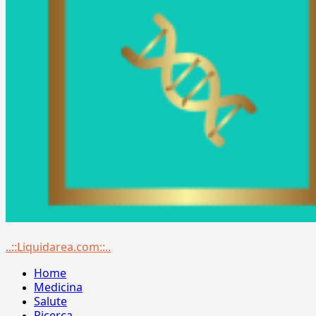
Menu
..::Liquidarea.com::..
principale
Home
Medicina
Salute
Ricerca