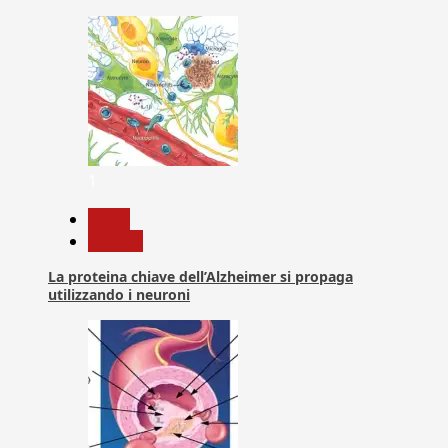
1
News
Ricerca
La proteina chiave dell’Alzheimer si propaga
utilizzando i neuroni