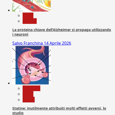
News
Ricerca
La proteina chiave dell’Alzheimer si propaga utilizzando
i neuroni
Salvo Franchina
14 Aprile 2026
Medicina
News
Salute
Statine: inutilmente attribuiti molti effetti avversi, lo
studio