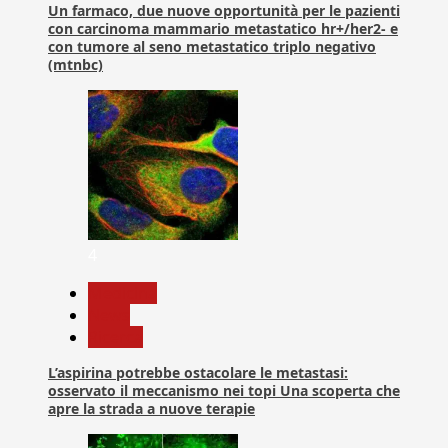
Un farmaco, due nuove opportunità per le pazienti
con carcinoma mammario metastatico hr+/her2- e
con tumore al seno metastatico triplo negativo
(mtnbc)
4
Medicina
News
Ricerca
L’aspirina potrebbe ostacolare le metastasi:
osservato il meccanismo nei topi Una scoperta che
apre la strada a nuove terapie