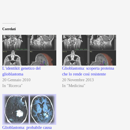
Correlati
L’identikit genetico del
Glioblastoma: scoperta proteina
glioblastoma
che lo rende così resistente
20 Gennaio 2010
20 Novembre 2013
In "Ricerca"
In "Medicina"
Glioblastoma: probabile causa