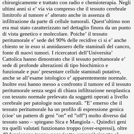
chirurgicamente e trattato con radio e chemioterapia. Negli
ultimi anni si e’ via via compreso che il tessuto cerebrale
limitrofo al tumore e’ alterato anche in assenza di
infiltrazione da parte di cellule tumorali. Quest’ultimo non
era mai stato caratterizzato nel dettaglio finora da un punto
di vista genetico e molecolare. Poiche’ il tessuto
peritumorale e’ sede del 90% delle recidive ci si e’ anche
chiesto se in esso si annidassero delle staminali del cancro,
fonte di nuovi tumori. I ricercatori dell’Universita’
Cattolica hanno dimostrato che il tessuto peritumorale e’
sede di profonde alterazioni di tipo biochimico e
funzionale e puo’ presentare cellule staminali putative,
anche se all’esame istologico e’ apparentemente normale.
Inoltre essi hanno messo a confronto il tumore ed il tessuto
peritumorale senza segni di chiara infiltrazione neoplastica
con tessuto normale prelevato da soggetti operati a livello
cerebrale per patologie non tumorali. ”E’ emerso che il
tessuto peritumorale ha un profilo di espressione genica
(cioe’ un pattern di geni ”on” ed ”off”) molto diverso dal
tessuto sano – spiegano Sica e Mangiola -. Quindici geni
tra quelli valutati funzionano troppo (over-espressi), oltre