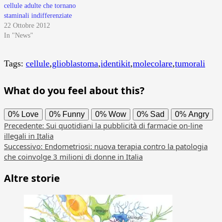
cellule adulte che tornano
staminali indifferenziate
22 Ottobre 2012
In "News"
Tags:
cellule
,
glioblastoma
,
identikit
,
molecolare
,
tumorali
What do you feel about this?
0%
Love
0%
Funny
0%
Wow
0%
Sad
0%
Angry
Navigazione
Precedente:
Sui quotidiani la pubblicità di farmacie on-line
illegali in Italia
articolo
Successivo:
Endometriosi: nuova terapia contro la patologia
che coinvolge 3 milioni di donne in Italia
Altre storie