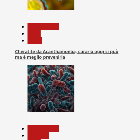
6
Com. Stampa
News
Salute
Cheratite da Acanthamoeba, curarla oggi si può
ma è meglio prevenirla
7
Com. Stampa
Medicina