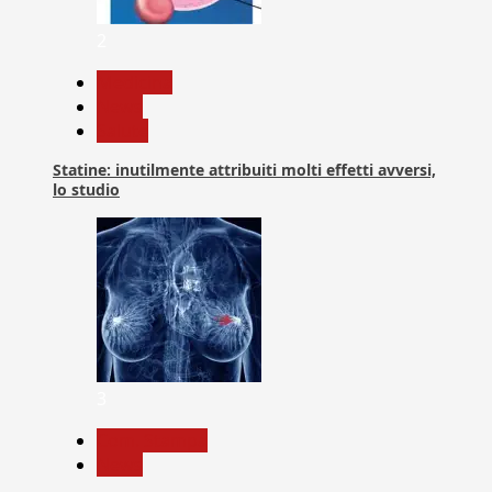
2
Medicina
News
Salute
Statine: inutilmente attribuiti molti effetti avversi,
lo studio
3
Com. Stampa
News