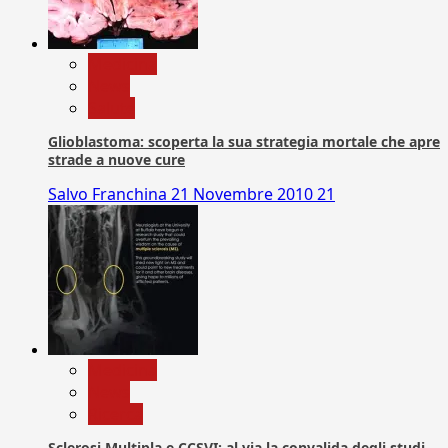
Medicina
News
Salute
Glioblastoma: scoperta la sua strategia mortale che apre
strade a nuove cure
Salvo Franchina
21 Novembre 2010
21
Medicina
News
Ricerca
Sclerosi Multipla e CCSVI: al via la convalida degli studi