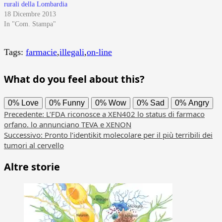
rurali della Lombardia
18 Dicembre 2013
In "Com. Stampa"
Tags:
farmacie
,
illegali
,
on-line
What do you feel about this?
0%
Love
0%
Funny
0%
Wow
0%
Sad
0%
Angry
Navigazione
Precedente:
L’FDA riconosce a XEN402 lo status di farmaco
orfano. lo annunciano TEVA e XENON
articolo
Successivo:
Pronto l’identikit molecolare per il più terribili dei
tumori al cervello
Altre storie