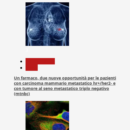
3
Com. Stampa
News
Un farmaco, due nuove opportunità per le pazienti
con carcinoma mammario metastatico hr+/her2- e
con tumore al seno metastatico triplo negativo
(mtnbc)