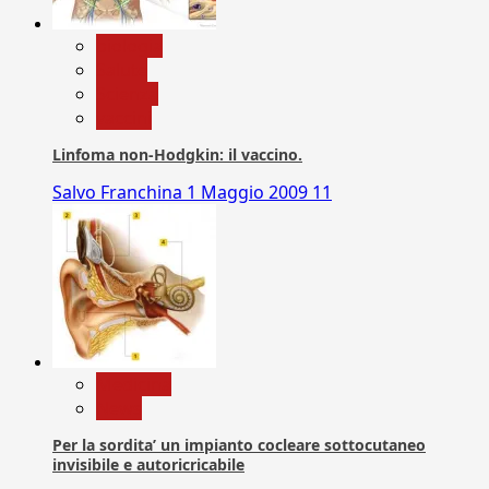
biologia
Salute
Scienza
vaccini
Linfoma non-Hodgkin: il vaccino.
Salvo Franchina
1 Maggio 2009
11
Medicina
News
Per la sordita’ un impianto cocleare sottocutaneo
invisibile e autoricricabile