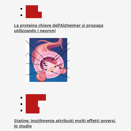
News
Ricerca
La proteina chiave dell’Alzheimer si propaga
utilizzando i neuroni
2
Medicina
News
Salute
Statine: inutilmente attribuiti molti effetti avversi,
lo studio