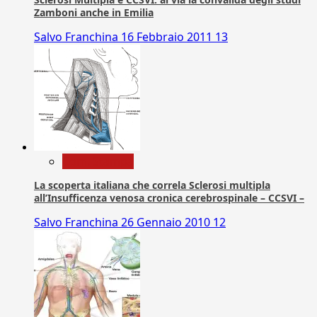
Zamboni anche in Emilia
Salvo Franchina
16 Febbraio 2011
13
Com. Stampa
La scoperta italiana che correla Sclerosi multipla
all’Insufficenza venosa cronica cerebrospinale – CCSVI –
Salvo Franchina
26 Gennaio 2010
12