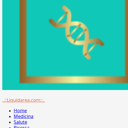
Menu
..::Liquidarea.com::..
principale
Home
Medicina
Salute
Ricerca