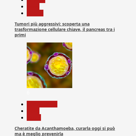
News
Ricerca
Tumori più aggressivi: scoperta una
trasformazione cellulare chiave, il pancreas tra i
primi
6
Com. Stampa
News
Salute
Cheratite da Acanthamoeba, curarla oggi si può
ma è meglio prevenirla