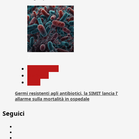
7
Com. Stampa
Medicina
News
Germi resistenti agli antibiotici, la SIMIT lancia l’
allarme sulla mortalità in ospedale
Seguici
Facebook
Linkedin
X