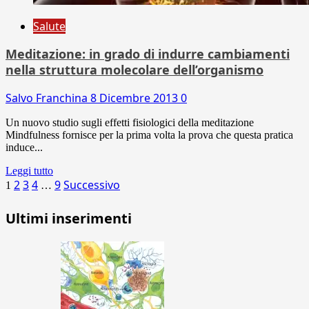
Salute
Meditazione: in grado di indurre cambiamenti
nella struttura molecolare dell’organismo
Salvo Franchina
8 Dicembre 2013
0
Un nuovo studio sugli effetti fisiologici della meditazione
Mindfulness fornisce per la prima volta la prova che questa pratica
induce...
Leggi tutto
Paginazione
2
3
4
9
Successivo
1
…
degli
Ultimi inserimenti
articoli