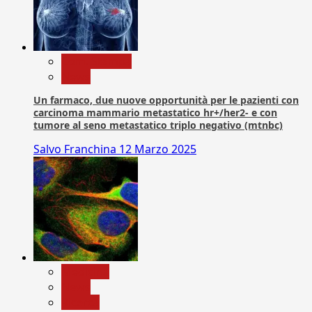
Com. Stampa
News
Un farmaco, due nuove opportunità per le pazienti con
carcinoma mammario metastatico hr+/her2- e con
tumore al seno metastatico triplo negativo (mtnbc)
Salvo Franchina
12 Marzo 2025
Medicina
News
Ricerca