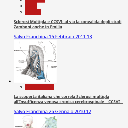
News
Ricerca
Sclerosi Multipla e CCSVI: al via la convalida degli studi
Zamboni anche in Emilia
Salvo Franchina
16 Febbraio 2011
13
Com. Stampa
La scoperta italiana che correla Sclerosi multipla
all’Insufficenza venosa cronica cerebrospinale – CCSVI –
Salvo Franchina
26 Gennaio 2010
12