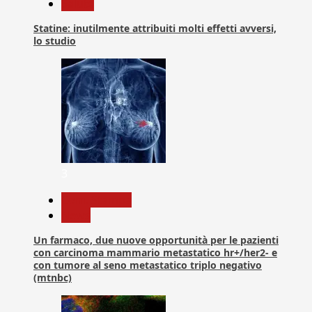
Salute
Statine: inutilmente attribuiti molti effetti avversi,
lo studio
3
Com. Stampa
News
Un farmaco, due nuove opportunità per le pazienti
con carcinoma mammario metastatico hr+/her2- e
con tumore al seno metastatico triplo negativo
(mtnbc)