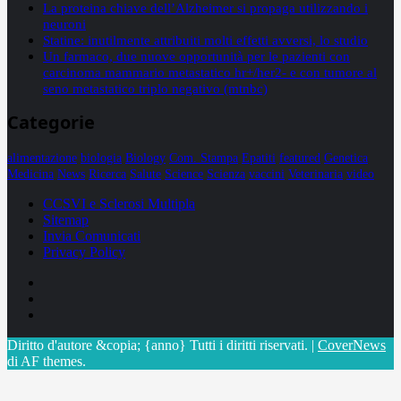
La proteina chiave dell’Alzheimer si propaga utilizzando i
neuroni
Statine: inutilmente attribuiti molti effetti avversi, lo studio
Un farmaco, due nuove opportunità per le pazienti con
carcinoma mammario metastatico hr+/her2- e con tumore al
seno metastatico triplo negativo (mtnbc)
Categorie
alimentazione
biologia
Biology
Com. Stampa
Epatiti
featured
Genetica
Medicina
News
Ricerca
Salute
Science
Scienza
vaccini
Veterinaria
video
CCSVI e Sclerosi Multipla
Sitemap
Invia Comunicati
Privacy Policy
Facebook
Linkedin
X
Diritto d'autore &copia; {anno} Tutti i diritti riservati.
|
CoverNews
di AF themes.