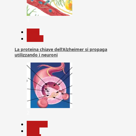
1
News
Ricerca
La proteina chiave dell’Alzheimer si propaga
utilizzando i neuroni
2
Medicina
News