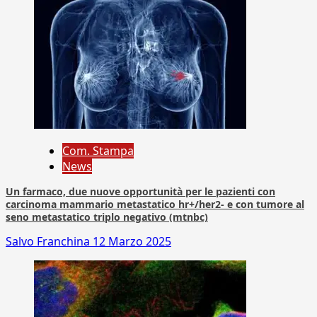
Com. Stampa
News
Un farmaco, due nuove opportunità per le pazienti con
carcinoma mammario metastatico hr+/her2- e con tumore al
seno metastatico triplo negativo (mtnbc)
Salvo Franchina
12 Marzo 2025