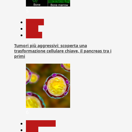
5
biologia
News
Ricerca
Tumori più aggressivi: scoperta una
trasformazione cellulare chiave, il pancreas tra i
primi
6
Com. Stampa
News