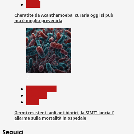
Salute
Cheratite da Acanthamoeba, curarla oggi si può
ma è meglio prevenirla
7
Com. Stampa
Medicina
News
Germi resistenti agli antibiotici, la SIMIT lancia l’
allarme sulla mortalità in ospedale
Seguici