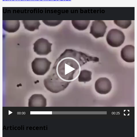
Un neutrofilo insegue un batterio
Video
Player
00:00
00:25
Articoli recenti