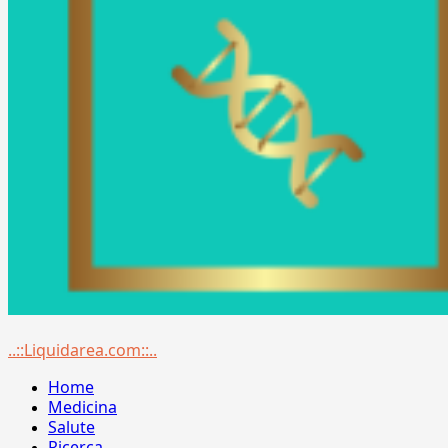
Menu
..::Liquidarea.com::..
principale
Home
Medicina
Salute
Ricerca