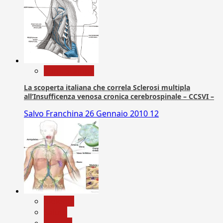
Com. Stampa
La scoperta italiana che correla Sclerosi multipla
all’Insufficenza venosa cronica cerebrospinale – CCSVI –
Salvo Franchina
26 Gennaio 2010
12
biologia
Salute
Scienza