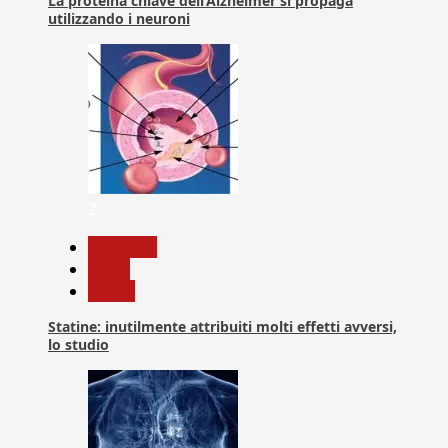
La proteina chiave dell’Alzheimer si propaga
utilizzando i neuroni
2
Medicina
News
Salute
Statine: inutilmente attribuiti molti effetti avversi,
lo studio