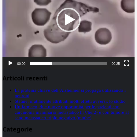
00:00
00:25
Articoli recenti
La proteina chiave dell’Alzheimer si propaga utilizzando i
neuroni
Statine: inutilmente attribuiti molti effetti avversi, lo studio
Un farmaco, due nuove opportunità per le pazienti con
carcinoma mammario metastatico hr+/her2- e con tumore al
seno metastatico triplo negativo (mtnbc)
Categorie