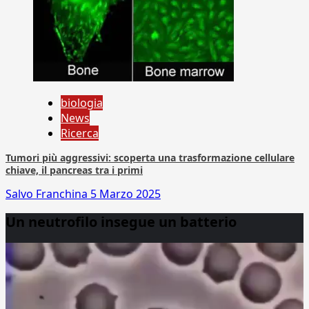
biologia
News
Ricerca
Tumori più aggressivi: scoperta una trasformazione cellulare
chiave, il pancreas tra i primi
Salvo Franchina
5 Marzo 2025
Un neutrofilo insegue un batterio
Video
Player