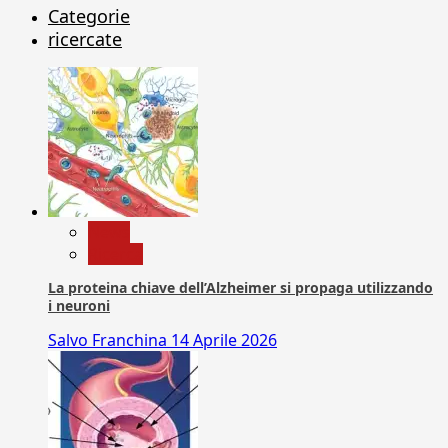
Categorie
ricercate
News
Ricerca
La proteina chiave dell’Alzheimer si propaga utilizzando
i neuroni
Salvo Franchina
14 Aprile 2026