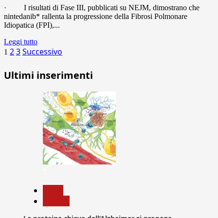
· I risultati di Fase III, pubblicati su NEJM, dimostrano che
nintedanib* rallenta la progressione della Fibrosi Polmonare
Idiopatica (FPI),...
Leggi tutto
Paginazione
2
3
Successivo
1
degli
Ultimi inserimenti
articoli
1
News
Ricerca