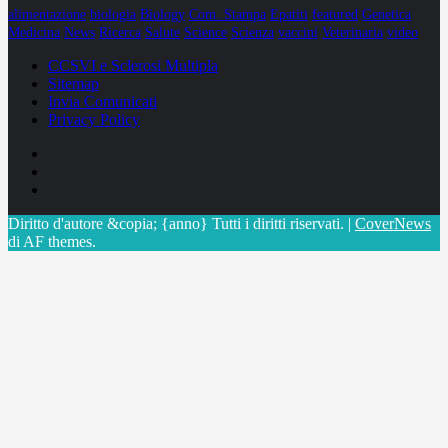
alimentazione
biologia
Biology
Com. Stampa
Epatiti
featured
Genetica
Medicina
News
Ricerca
Salute
Science
Scienza
vaccini
Veterinaria
video
CCSVI e Sclerosi Multipla
Sitemap
Invia Comunicati
Privacy Policy
Facebook
Linkedin
X
Diritto d'autore &copia; {anno} Tutti i diritti riservati.
|
CoverNews
di AF themes.