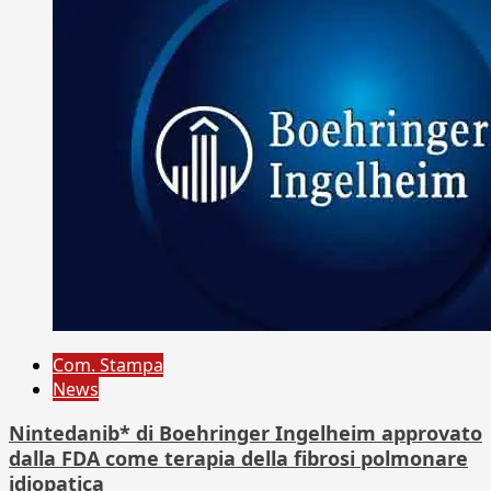
Com. Stampa
News
Nintedanib* di Boehringer Ingelheim approvato
dalla FDA come terapia della fibrosi polmonare
idiopatica