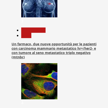
3
Com. Stampa
News
Un farmaco, due nuove opportunità per le pazienti
con carcinoma mammario metastatico hr+/her2- e
con tumore al seno metastatico triplo negativo
(mtnbc)
4