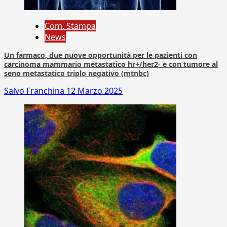
Com. Stampa
News
Un farmaco, due nuove opportunità per le pazienti con
carcinoma mammario metastatico hr+/her2- e con tumore al
seno metastatico triplo negativo (mtnbc)
Salvo Franchina
12 Marzo 2025