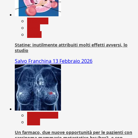
Medicina
News
Salute
Statine: inutilmente attribuiti molti effetti avversi, lo
studio
Salvo Franchina
13 Febbraio 2026
Com. Stampa
News
Un farmaco, due nuove opportunità per le pazienti con
carcinoma mammario metastatico hr+/her2- e con