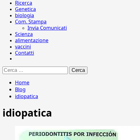
Ricerca
Genetica
biologia
Com. Stampa
Invia Comunicati
Scienza
alimentazione
vaccini
Contatti
Ricerca
per:
Home
Blog
idiopatica
idiopatica