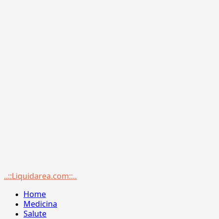
Menu
..::Liquidarea.com::..
principale
Home
Medicina
Salute