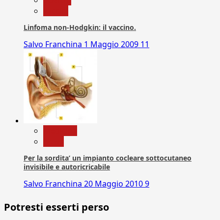
vaccini
Linfoma non-Hodgkin: il vaccino.
Salvo Franchina
1 Maggio 2009
11
Medicina
News
Per la sordita’ un impianto cocleare sottocutaneo
invisibile e autoricricabile
Salvo Franchina
20 Maggio 2010
9
Potresti esserti perso