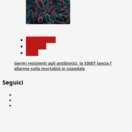
7
Com. Stampa
Medicina
News
Germi resistenti agli antibiotici, la SIMIT lancia l’
allarme sulla mortalità in ospedale
Seguici
Facebook
Linkedin
X