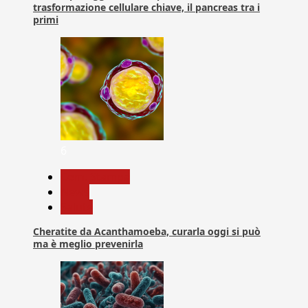
trasformazione cellulare chiave, il pancreas tra i
primi
6
Com. Stampa
News
Salute
Cheratite da Acanthamoeba, curarla oggi si può
ma è meglio prevenirla