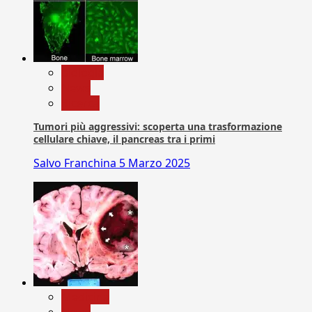
biologia
News
Ricerca
Tumori più aggressivi: scoperta una trasformazione
cellulare chiave, il pancreas tra i primi
Salvo Franchina
5 Marzo 2025
Medicina
News