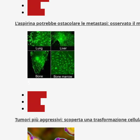
News
Ricerca
L’aspirina potrebbe ostacolare le metastasi: osservato il
5
biologia
News
Ricerca
Tumori più aggressivi: scoperta una trasformazione cellular