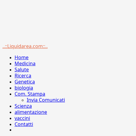
Menu
..::Liquidarea.com::..
principale
Home
Medicina
Salute
Ricerca
Genetica
biologia
Com. Stampa
Invia Comunicati
Scienza
alimentazione
vaccini
Contatti