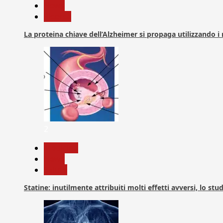
News
Ricerca
La proteina chiave dell’Alzheimer si propaga utilizzando i
2
Medicina
News
Salute
Statine: inutilmente attribuiti molti effetti avversi, lo stu