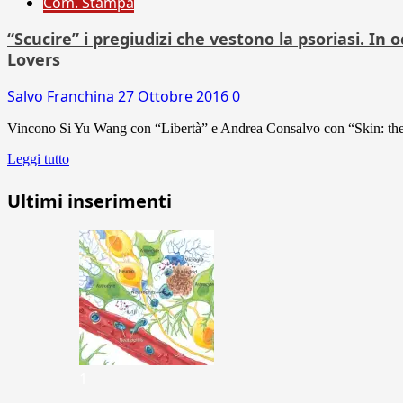
Com. Stampa
“Scucire” i pregiudizi che vestono la psoriasi. In 
Lovers
Salvo Franchina
27 Ottobre 2016
0
Vincono Si Yu Wang con “Libertà” e Andrea Consalvo con “Skin: the m
Leggi tutto
Ultimi inserimenti
1