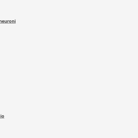
 neuroni
dio