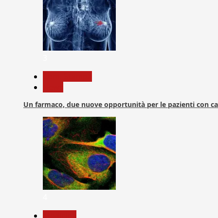
3
Com. Stampa
News
Un farmaco, due nuove opportunità per le pazienti con c
4
Medicina