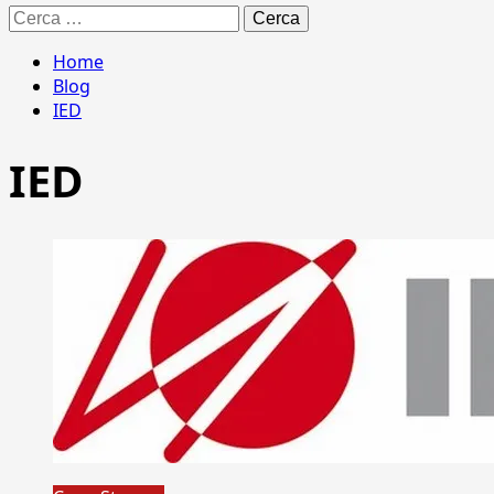
Ricerca
per:
Home
Blog
IED
IED