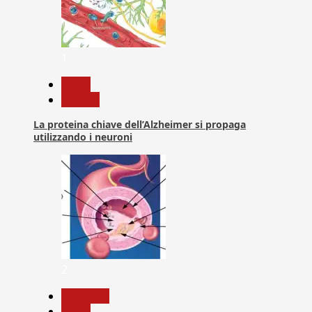
1
News
Ricerca
La proteina chiave dell’Alzheimer si propaga
utilizzando i neuroni
2
Medicina
News