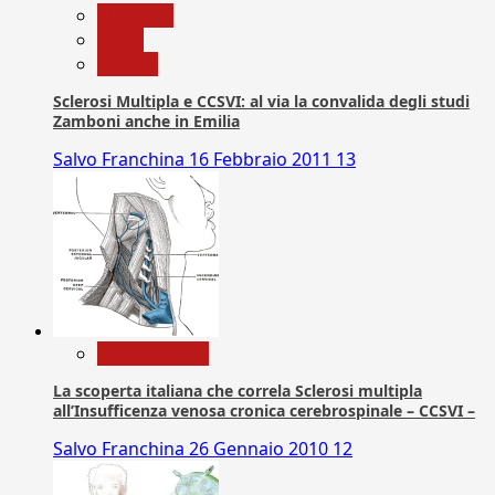
Medicina
News
Ricerca
Sclerosi Multipla e CCSVI: al via la convalida degli studi
Zamboni anche in Emilia
Salvo Franchina
16 Febbraio 2011
13
Com. Stampa
La scoperta italiana che correla Sclerosi multipla
all’Insufficenza venosa cronica cerebrospinale – CCSVI –
Salvo Franchina
26 Gennaio 2010
12