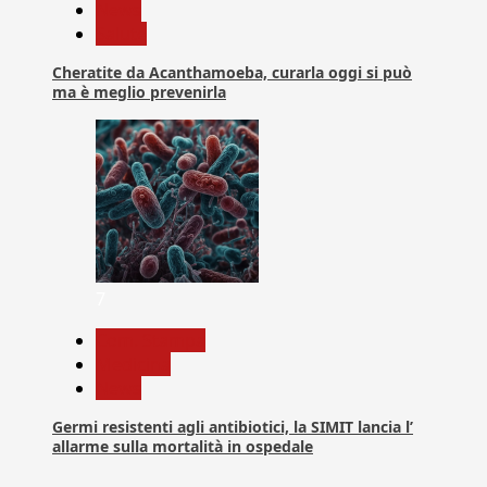
News
Salute
Cheratite da Acanthamoeba, curarla oggi si può
ma è meglio prevenirla
7
Com. Stampa
Medicina
News
Germi resistenti agli antibiotici, la SIMIT lancia l’
allarme sulla mortalità in ospedale