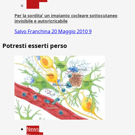
News
Per la sordita’ un impianto cocleare sottocutaneo
invisibile e autoricricabile
Salvo Franchina
20 Maggio 2010
9
Potresti esserti perso
News