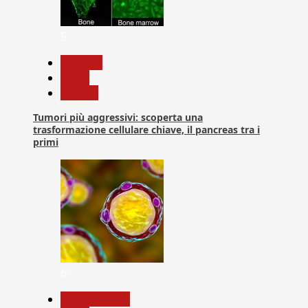
5
biologia
News
Ricerca
Tumori più aggressivi: scoperta una
trasformazione cellulare chiave, il pancreas tra i
primi
6
Com. Stampa