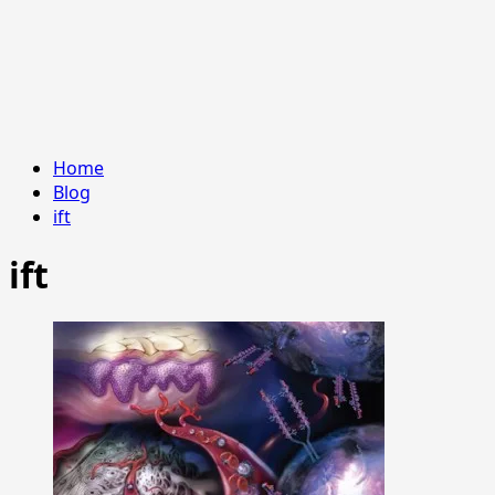
Home
Blog
ift
ift