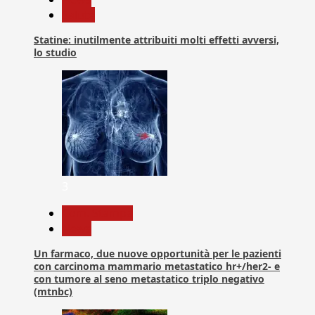
Salute
Statine: inutilmente attribuiti molti effetti avversi,
lo studio
3
Com. Stampa
News
Un farmaco, due nuove opportunità per le pazienti
con carcinoma mammario metastatico hr+/her2- e
con tumore al seno metastatico triplo negativo
(mtnbc)