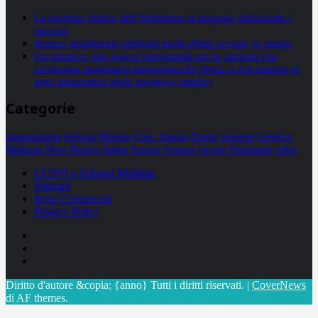
La proteina chiave dell’Alzheimer si propaga utilizzando i
neuroni
Statine: inutilmente attribuiti molti effetti avversi, lo studio
Un farmaco, due nuove opportunità per le pazienti con
carcinoma mammario metastatico hr+/her2- e con tumore al
seno metastatico triplo negativo (mtnbc)
Categorie
alimentazione
biologia
Biology
Com. Stampa
Epatiti
featured
Genetica
Medicina
News
Ricerca
Salute
Science
Scienza
vaccini
Veterinaria
video
CCSVI e Sclerosi Multipla
Sitemap
Invia Comunicati
Privacy Policy
Facebook
Linkedin
X
Diritto d'autore &copia; {anno} Tutti i diritti riservati.
|
CoverNews
di AF themes.