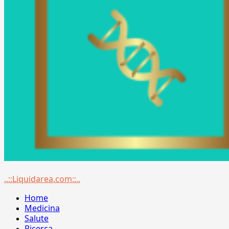
Menu
..::Liquidarea.com::..
principale
Home
Medicina
Salute
Ricerca