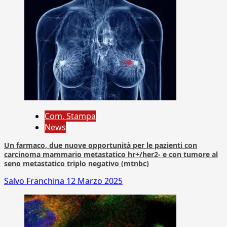
Com. Stampa
News
Un farmaco, due nuove opportunità per le pazienti con
carcinoma mammario metastatico hr+/her2- e con tumore al
seno metastatico triplo negativo (mtnbc)
Salvo Franchina
12 Marzo 2025