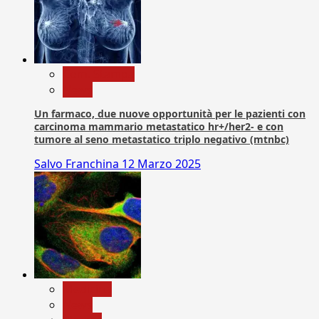
Com. Stampa
News
Un farmaco, due nuove opportunità per le pazienti con
carcinoma mammario metastatico hr+/her2- e con
tumore al seno metastatico triplo negativo (mtnbc)
Salvo Franchina
12 Marzo 2025
Medicina
News