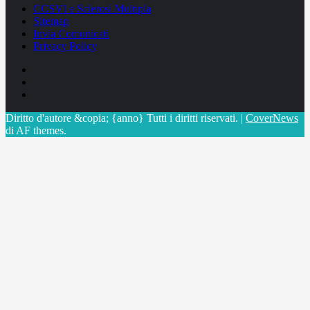
CCSVI e Sclerosi Multipla
Sitemap
Invia Comunicati
Privacy Policy
Facebook
Linkedin
X
Diritto d'autore &copia; {anno} Tutti i diritti riservati.
|
CoverNews
di AF themes.