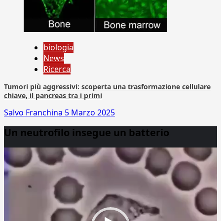
biologia
News
Ricerca
Tumori più aggressivi: scoperta una trasformazione cellulare
chiave, il pancreas tra i primi
Salvo Franchina
5 Marzo 2025
Un neutrofilo insegue un batterio
Video
Player