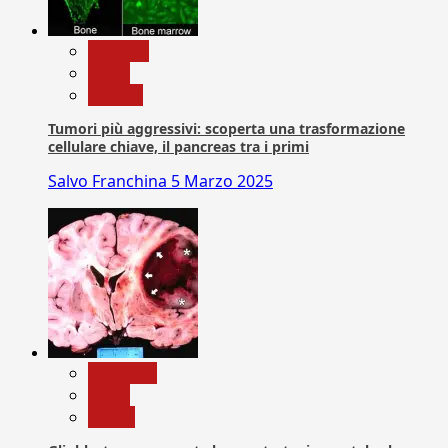
biologia
News
Ricerca
Tumori più aggressivi: scoperta una trasformazione
cellulare chiave, il pancreas tra i primi
Salvo Franchina
5 Marzo 2025
Medicina
News
Salute