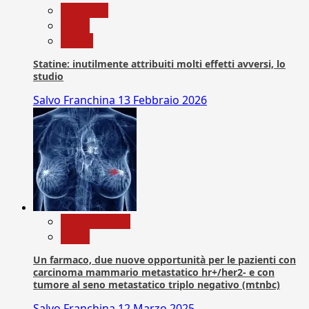
Medicina
News
Salute
Statine: inutilmente attribuiti molti effetti avversi, lo
studio
Salvo Franchina
13 Febbraio 2026
Com. Stampa
News
Un farmaco, due nuove opportunità per le pazienti con
carcinoma mammario metastatico hr+/her2- e con
tumore al seno metastatico triplo negativo (mtnbc)
Salvo Franchina
12 Marzo 2025