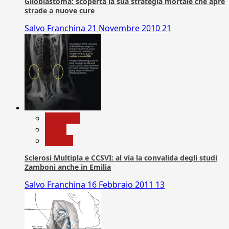
Glioblastoma: scoperta la sua strategia mortale che apre
strade a nuove cure
Salvo Franchina
21 Novembre 2010
21
Medicina
News
Ricerca
Sclerosi Multipla e CCSVI: al via la convalida degli studi
Zamboni anche in Emilia
Salvo Franchina
16 Febbraio 2011
13