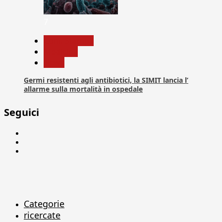
7
Com. Stampa
Medicina
News
Germi resistenti agli antibiotici, la SIMIT lancia l’
allarme sulla mortalità in ospedale
Seguici
Facebook
Linkedin
X
Categorie
ricercate