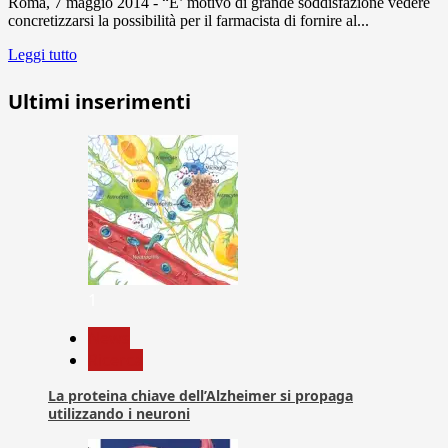
Roma, 7 maggio 2014 - “E’ motivo di grande soddisfazione vedere
concretizzarsi la possibilità per il farmacista di fornire al...
Leggi tutto
Ultimi inserimenti
1
News
Ricerca
La proteina chiave dell’Alzheimer si propaga
utilizzando i neuroni