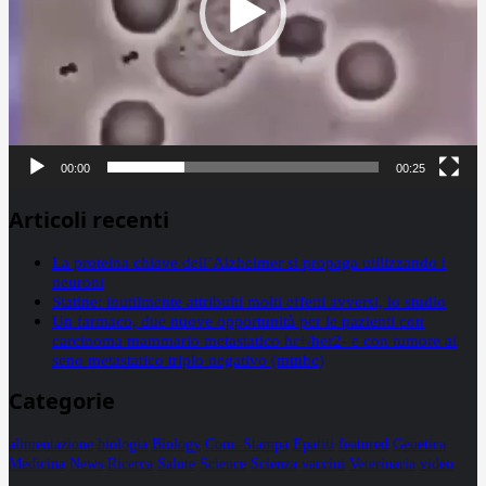
00:00
00:25
Articoli recenti
La proteina chiave dell’Alzheimer si propaga utilizzando i
neuroni
Statine: inutilmente attribuiti molti effetti avversi, lo studio
Un farmaco, due nuove opportunità per le pazienti con
carcinoma mammario metastatico hr+/her2- e con tumore al
seno metastatico triplo negativo (mtnbc)
Categorie
alimentazione
biologia
Biology
Com. Stampa
Epatiti
featured
Genetica
Medicina
News
Ricerca
Salute
Science
Scienza
vaccini
Veterinaria
video