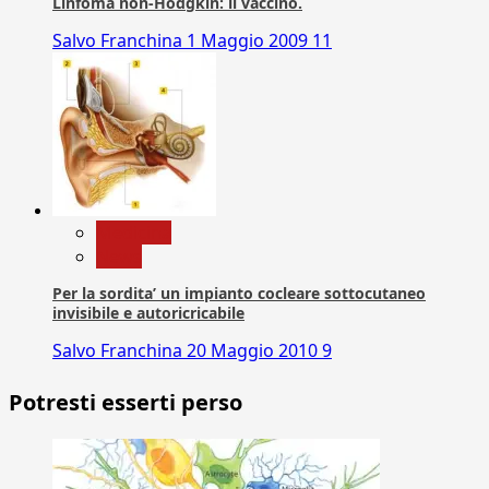
Linfoma non-Hodgkin: il vaccino.
Salvo Franchina
1 Maggio 2009
11
Medicina
News
Per la sordita’ un impianto cocleare sottocutaneo
invisibile e autoricricabile
Salvo Franchina
20 Maggio 2010
9
Potresti esserti perso