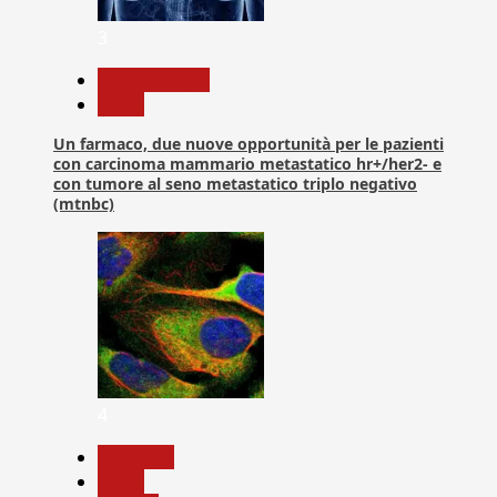
3
Com. Stampa
News
Un farmaco, due nuove opportunità per le pazienti
con carcinoma mammario metastatico hr+/her2- e
con tumore al seno metastatico triplo negativo
(mtnbc)
4
Medicina
News