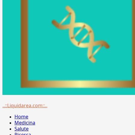
Menu
..::Liquidarea.com::..
principale
Home
Medicina
Salute
Ricerca