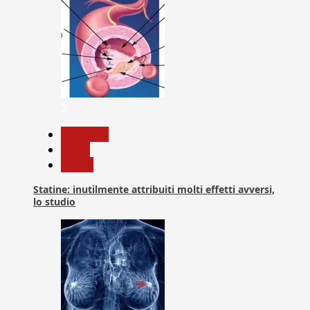
2
Medicina
News
Salute
Statine: inutilmente attribuiti molti effetti avversi,
lo studio